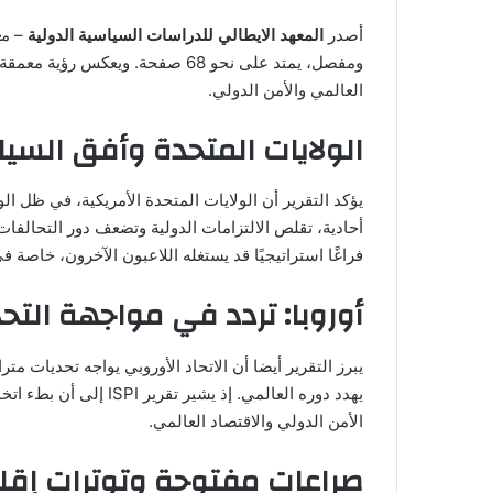
أصدر
المعهد الايطالي للدراسات السياسية الدولية
– م
ع
ومفصل، يمتد على نحو 68 صفحة. ويعك
العالمي والأمن الدولي.
الولايات المتحدة وأفق السيا
يؤكد التقرير أن الولايات المتحدة الأمريكية، في ظل ال
أحادية، تقلص الالتزامات الدولية وتضعف دور التحالفات 
فراغًا استراتيجيًا قد يستغله اللاعبون الآخرون، خاصة 
أوروبا: تردد في مواجهة التح
يبرز التقرير أيضا أن الاتحاد الأوروبي يواجه تحديات م
يهدد دوره العالمي. إذ يش
الأمن الدولي والاقتصاد العالمي.
صراعات مفتوحة وتوترات إقل