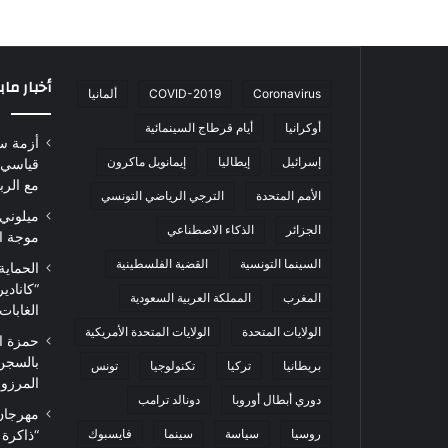
أخبار ما
Coronavirus
COVID-2019
ألمانيا
أوكرانيا
أيام قرطاج السينمائية
أزمة س
إسرائيل
إيطاليا
إيمانويل ماكرون
قياسي 
مع الرب
الأمم المتحدة
الترجي الرياضي التونسي
ميلوني 
الجزائر
الذكاء الاصطناعي
موجة ا
السينما التونسية
القضية الفلسطينية
الحماية
“كاناد
المغرب
المملكة العربية السعودية
الغابات
الولايات المتحدة
الولايات المتحدة الأمريكية
حمزة ا
بالسجن
بريطانيا
تركيا
تكنولوجيا
تونس
المرزوقي 
دوري أبطال أوروبا
دونالد ترامب
روسيا
سياسة
سينما
فايسبوك
“ذاكرة