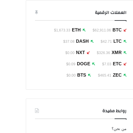
العملات الرقمية
ETH
BTC
$1,673.33
$62,911.06
DASH
LTC
$37.08
$42.71
NXT
XMR
$0.00
$326.36
DOGE
ETC
$0.09
$7.03
BTS
ZEC
$0.00
$465.41
روابط مفيدة
من نحن؟