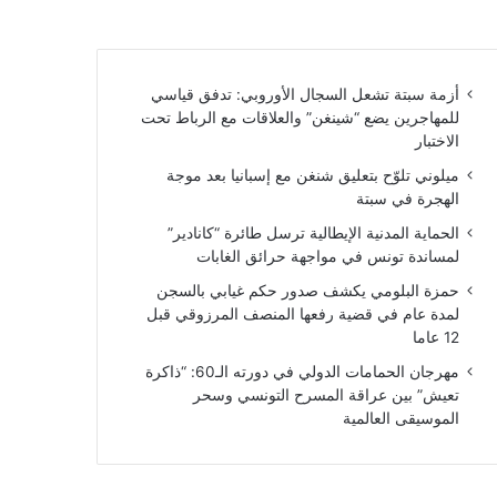
أزمة سبتة تشعل السجال الأوروبي: تدفق قياسي
للمهاجرين يضع “شينغن” والعلاقات مع الرباط تحت
الاختبار
ميلوني تلوّح بتعليق شنغن مع إسبانيا بعد موجة
الهجرة في سبتة
الحماية المدنية الإيطالية ترسل طائرة “كانادير”
لمساندة تونس في مواجهة حرائق الغابات
حمزة البلومي يكشف صدور حكم غيابي بالسجن
لمدة عام في قضية رفعها المنصف المرزوقي قبل
12 عاما
مهرجان الحمامات الدولي في دورته الـ60: “ذاكرة
تعيش” بين عراقة المسرح التونسي وسحر
الموسيقى العالمية