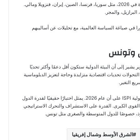
يشمل التقرير تحليلات لدول من المتوقع أن تكون مؤثرة في 2026، مثل سوريا، فرنسا، الصين، إيران، فنزويلا ومالي.
 البرازيل، والمجر.
را في صياغة السياسة العالمية، مع تحليلات عن أساليبهم
ي وتونس
يشير إلى أن البيئة الدولية ستكون أقل دعمًا وأكثر تحديًا
تحولات تحديات اقتصادية متزايدة وحاجة لتعزيز الدبلوماسية
يع التغير.
ويشدد تقرير المعهد الإيطالي للدراسات السياسية والدولية ISPI على أن عام 2026. يمثل اختبارًا حقيقيًا لقدرة الدول
ن القوى الكبرى. القدرة على الاستشراف والتحرك الاستراتيجي
ذ، خصوصًا للدول المتوسطة والصغرى مثل تونس.
الشرق الأوسط وشمال إفريقيا