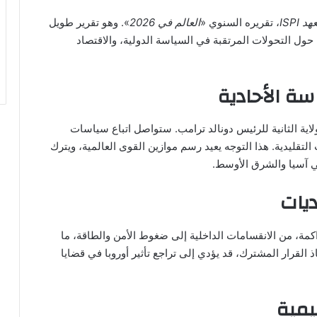
هد ISPI
، تقريره السنوي «
العالم في 2026
». وهو تقرير طويل
س رؤية معمقة حول التحولات المرتقبة في السياسة الدولية، والاقتصاد
سة الأحادية
ولاية الثانية للرئيس دونالد ترامب. ستواصل اتباع سياسات
التقليدية. هذا التوجه يعيد رسم موازين القوى العالمية، ويترك
في آسيا والشرق الأوسط.
ديات
تراكمة، من الانقسامات الداخلية إلى ضغوط الأمن والطاقة، ما
ير تقرير ISPI إلى أن بطء اتخاذ القرار المشترك، قد يؤدي إلى تراجع تأثير أوروبا في قضايا
يمية