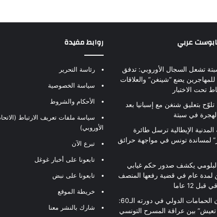
بابوست عربي
روابط مفيدة
بتة تشعل السجال الأوروبي: تدفق
رئاسة التحرير
للمهاجرين يضع “شينغن” والعلاقات
سياسة الخصوصية
اط تحت الاختبار
الأحكام والشروط
تلوّح بتعليق شنغن مع إسبانيا بعد
لهجرة في سبتة
سياسة ملفات تعريف الارتباط (الاتحاد
الأوروبي)
 المدنية الإيطالية ترسل طائرة
ير” لمساندة تونس في مواجهة حرائق
تبرع الآن
تابعونا على أخبار غوغل
لبلومي يكشف صدور حكم غيابي
 لمدة عام في قضية رفعها المنصف
تابعونا على نبض
قبل 12 عاما
خريطة الموقع
مهرجان الحمامات الدولي في دورته الـ60:
شارك بالنشر معنا
 تعيش” بين عراقة المسرح التونسي