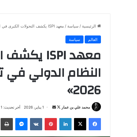
الرئيسية
/
سياسة
/
معهد ISPI يكشف التحولات الكبرى في النظام الدولي في تقريره «العالم في 2026»
العالم
سياسة
معهد ISPI ي
النظام الدولي في تق
2026»
تابع
أرسل
محمد علي بن عمار
1 يناير، 2026
آخر تحديث: 1 يناير، 2026
على
بريدا
فيسبوك
‫X
لينكدإن
بينتيريست
ماسنجر
ط
X
إلكترونيا