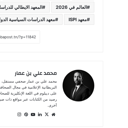
العالم في 2026
المعهد الايطالي للدراس
معهد ISPI
معهد الدراسات السياسية الدول
محمد علي بن عمار
على ديبلوم في اللغة الإنكليزية للصح
أخرى.
موقع
‫X
لينكدإن
‫YouTube
بينتيريست
انستقرام
الويب