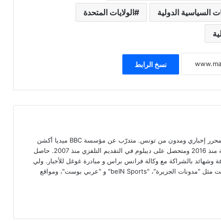
ات السياسية الدولية
الولايات المتحدة
ية
نسخ الرابط
محمد علي بن عمار صحفي مستقل، محرر إخباري ومدون من تونس. متدرّب عن مؤسسة BBC ميديا أكشن
البريطانية الإعلامية في مجال الصحافة منذ 2016 ومتحصل على ديبلوم في التقديم التلفزي منذ 2007. حاصل
افة وشهائد بالشراكة مع وكالة فرانس براس و مبادرة غوغل للأخبار. ولي
رصيد من الكتابات عبر مواقع ذات صيت مثل "مدونات الجزيرة"، "beIN Sports" و "عربي بوست"، ومواقع