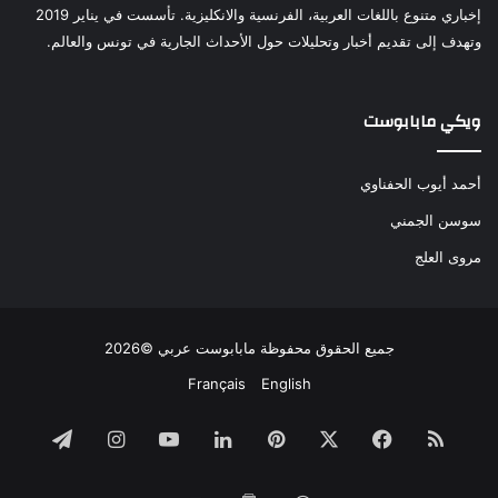
إخباري متنوع باللغات العربية، الفرنسية والانكليزية. تأسست في يناير 2019
وتهدف إلى تقديم أخبار وتحليلات حول الأحداث الجارية في تونس والعالم.
ويكي مابابوست
أحمد أيوب الحفناوي
سوسن الجمني
مروى العلج
جميع الحقوق محفوظة مابابوست عربي ©2026
Français
English
ملخص
فيسبوك
‫X
بينتيريست
لينكدإن
‫YouTube
انستقرام
تيلقرام
الموقع