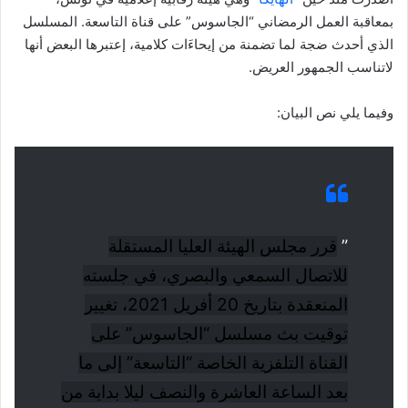
بمعاقبة العمل الرمضاني “الجاسوس” على قناة التاسعة. المسلسل
الذي أحدث ضجة لما تضمنة من إيحاءَات كلامية، إعتبرها البعض أنها
لاتناسب الجمهور العريض.
وفيما يلي نص البيان:
”
قرر مجلس الهيئة العليا المستقلة
للاتصال السمعي والبصري، في جلسته
المنعقدة بتاريخ 20 أفريل 2021، تغيير
توقيت بث مسلسل “الجاسوس” على
القناة التلفزية الخاصة “التاسعة” إلى ما
بعد الساعة العاشرة والنصف ليلا بداية من