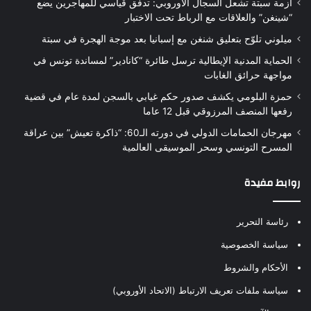
أزمة سبتة تشعل السجال الأوروبي: تدفق قياسي للمهاجرين يضع
“شينغن” والعلاقات مع الرباط تحت الاختبار
ميلوني تلوّح بتعليق شنغن مع إسبانيا بعد موجة الهجرة في سبتة
الحماية المدنية الإيطالية ترسل طائرة “كانادير” لمساندة تونس في
مواجهة حرائق الغابات
حمزة البلومي يكشف صدور حكم غيابي بالسجن لمدة عام في قضية
رفعها المنصف المرزوقي قبل 12 عاما
مهرجان الحمامات الدولي في دورته الـ60: “ذاكرة تعيش” بين عراقة
المسرح التونسي وسحر الموسيقى العالمية
روابط مفيدة
رئاسة التحرير
سياسة الخصوصية
الأحكام والشروط
سياسة ملفات تعريف الارتباط (الاتحاد الأوروبي)