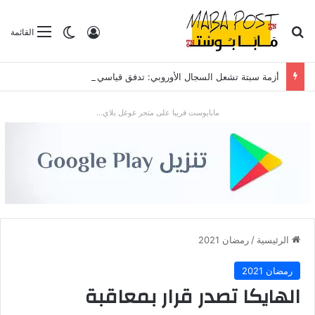
بحث عن
تسجيل الدخول
الوضع المظلم
القائمة
أزمة سبتة تشعل السجال الأوروبي: تدفق قياسي للمهاجرين يضع “شينغن” والعلاقات مع الرباط تحت الاختبار
مابابوست قريبا على متجر غوغل بلاي...
الرئيسية
/
رمضان 2021
رمضان 2021
الهايكا تصدر قرار بمعاقبة