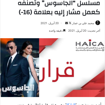
مسلسل “الجاسوس” وتصنفه
كعمل مشار إليه بعلامة (16-)
تابع
أرسل
محمد علي بن عمار
20 أبريل، 2021
على
بريدا
آخر تحديث: 20 أبريل، 2021
دقيقة واحدة
X
إلكترونيا
أصدرت منذ حين “
الهايكا
” وهي هيئة رقابية إعلامية في تونس،