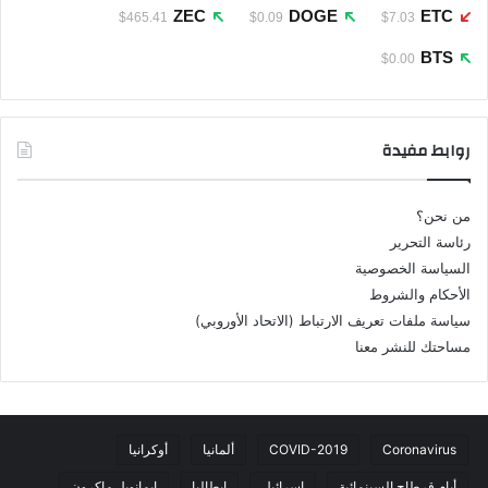
ZEC
DOGE
ETC
$465.41
$0.09
$7.03
BTS
$0.00
روابط مفيدة
من نحن؟
رئاسة التحرير
السياسة الخصوصية
الأحكام والشروط
سياسة ملفات تعريف الارتباط (الاتحاد الأوروبي)
مساحتك للنشر معنا
Coronavirus
COVID-2019
ألمانيا
أوكرانيا
أيام قرطاج السينمائية
إسرائيل
إيطاليا
إيمانويل ماكرون