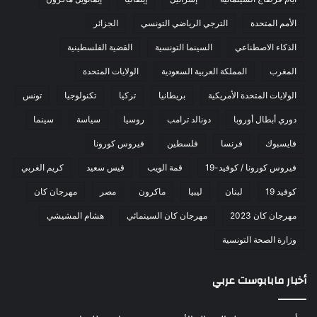
الأمم المتحدة
الترجي الرياضي التونسي
الجزائر
الذكاء الاصطناعي
السينما التونسية
القضية الفلسطينية
المغرب
المملكة العربية السعودية
الولايات المتحدة
الولايات المتحدة الأمريكية
بريطانيا
تركيا
تكنولوجيا
تونس
دوري أبطال أوروبا
دونالد ترامب
روسيا
سياسة
سينما
فايسبوك
فرنسا
فلسطين
فيروس كورونا
فيروس كورونا / كوفيد-19
قمة الويب
قيس سعيد
كريم الغربي
كوفيد 19
لبنان
ليبيا
ماكرون
مصر
مهرجان كان
مهرجان كان 2023
مهرجان كان السينمائي
هشام المشيشي
وزارة الصحة التونسية
أخبار مابابوست عربي