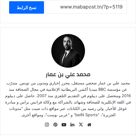
نسخ الرابط
محمد علي بن عمار
محمد علي بن عمار صحفي مستقل، محرر إخباري ومدون من تونس. متدرّب
عن مؤسسة BBC ميديا أكشن البريطانية الإعلامية في مجال الصحافة منذ
2016 ومتحصل على ديبلوم في التقديم التلفزي منذ 2007. حاصل على ديبلوم
في اللغة الإنكليزية للصحافة وشهائد بالشراكة مع وكالة فرانس براس و مبادرة
غوغل للأخبار. ولي رصيد من الكتابات عبر مواقع ذات صيت مثل "مدونات
الجزيرة"، "beIN Sports" و "عربي بوست"، ومواقع أخرى.
موقع
‫X
لينكدإن
‫YouTube
بينتيريست
انستقرام
الويب