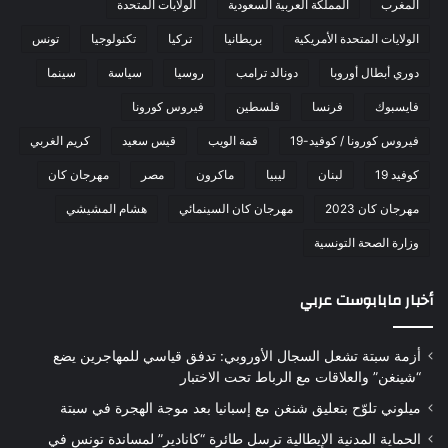
المغرب
المملكة العربية السعودية
الولايات المتحدة
الولايات المتحدة الأمريكية
بريطانيا
تركيا
تكنولوجيا
تونس
دوري أبطال أوروبا
دونالد ترامب
روسيا
سياسة
سينما
فايسبوك
فرنسا
فلسطين
فيروس كورونا
فيروس كورونا / كوفيد-19
قمة الويب
قيس سعيد
كريم الغربي
كوفيد 19
لبنان
ليبيا
ماكرون
مصر
مهرجان كان
مهرجان كان 2023
مهرجان كان السينمائي
هشام المشيشي
وزارة الصحة التونسية
أخبار مابابوست عربي
أزمة سبتة تشعل السجال الأوروبي: تدفق قياسي للمهاجرين يضع
“شينغن” والعلاقات مع الرباط تحت الاختبار
ميلوني تلوّح بتعليق شنغن مع إسبانيا بعد موجة الهجرة في سبتة
الحماية المدنية الإيطالية ترسل طائرة “كانادير” لمساندة تونس في