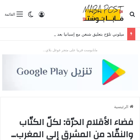
بحث عن
تسجيل الدخول
الوضع المظلم
القائمة
ميلوني تلوّح بتعليق شنغن مع إسبانيا بعد موجة الهجرة في سبتة
مابابوست قريبا على متجر غوغل بلاي...
الرئيسية
فضاء الأقلام الحرّة: لكلّ الكتّاب
والنقّاد من المشرق إلى المغرب…