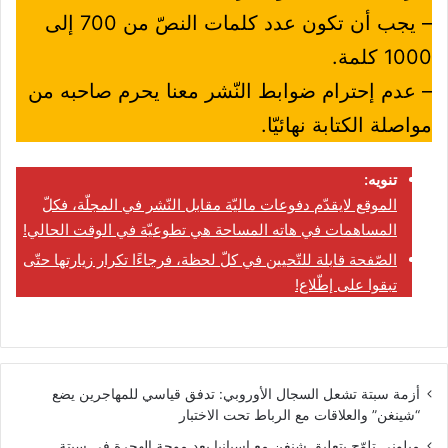
– يجب أن تكون عدد كلمات النصّ من 700 إلى
1000 كلمة.
– عدم إحترام ضوابط النّشر معنا يحرم صاحبه من
مواصلة الكتابة نهائيّا.
تنويه:
الموقع لايقدّم دفوعات ماليّة مقابل النّشر في المجلّة، فكلّ
المساهمات في هاته المساحة هي تطوعيّة في الوقت الحالي!
الصّفحة قابلة للتّحيين في كلّ لحظة، فرجاءًا تكرار زيارتها حتّى
تبقوا على إطّلاع!
أزمة سبتة تشعل السجال الأوروبي: تدفق قياسي للمهاجرين يضع
“شينغن” والعلاقات مع الرباط تحت الاختبار
ميلوني تلوّح بتعليق شنغن مع إسبانيا بعد موجة الهجرة في سبتة