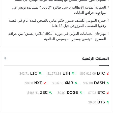
الحماية المدنية الإيطالية ترسل طائرة “كانادير” لمساندة تونس في
مواجهة حرائق الغابات
حمزة البلومي يكشف صدور حكم غيابي بالسجن لمدة عام في قضية
رفعها المنصف المرزوقي قبل 12 عاما
مهرجان الحمامات الدولي في دورته الـ60: “ذاكرة تعيش” بين عراقة
المسرح التونسي وسحر الموسيقى العالمية
العملات الرقمية
LTC
ETH
BTC
$42.71
$1,673.33
$62,911.06
NXT
XMR
DASH
$0.00
$326.36
$37.08
ZEC
DOGE
ETC
$465.41
$0.09
$7.03
BTS
$0.00