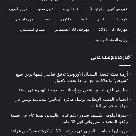
فيروس كورونا / كوفيد-19
قمة الويب
قيس سعيد
كريم الغربي
كوفيد 19
لبنان
ليبيا
ماكرون
مصر
مهرجان كان
مهرجان كان 2023
مهرجان كان السينمائي
هشام المشيشي
وزارة الصحة التونسية
أخبار مابابوست عربي
أزمة سبتة تشعل السجال الأوروبي: تدفق قياسي للمهاجرين يضع
“شينغن” والعلاقات مع الرباط تحت الاختبار
ميلوني تلوّح بتعليق شنغن مع إسبانيا بعد موجة الهجرة في سبتة
الحماية المدنية الإيطالية ترسل طائرة “كانادير” لمساندة تونس في
مواجهة حرائق الغابات
حمزة البلومي يكشف صدور حكم غيابي بالسجن لمدة عام في قضية
رفعها المنصف المرزوقي قبل 12 عاما
مهرجان الحمامات الدولي في دورته الـ60: “ذاكرة تعيش” بين عراقة