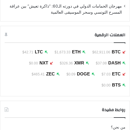
مهرجان الحمامات الدولي في دورته الـ60: “ذاكرة تعيش” بين عراقة
المسرح التونسي وسحر الموسيقى العالمية
العملات الرقمية
LTC
ETH
BTC
$42.71
$1,673.33
$62,911.06
NXT
XMR
DASH
$0.00
$326.36
$37.08
ZEC
DOGE
ETC
$465.41
$0.09
$7.03
BTS
$0.00
روابط مفيدة
من نحن؟