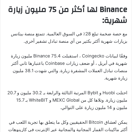
Binance لها أكثر من 75 مليون زيارة
شهرية:
مع حصة ضخمة تبلغ 28٪ في السوق العالمية. تتمتع منصة
بينانس
بزيارات شهرية أكثر بكثير من أي منصة تبادل تشفير أخرى.
وفقًا لبيانات Coingecko ، استقبلت Binance 75.4 مليون زيارة
شهرية في أبريل ، أو ضعف زيارات Coinbase باعتبارها ثاني أكثر
منصات تبادل العملات المشفرة زيارة. والتي شهدت 38.1 مليون
زيارة شهرية.
احتلت Huobi و Bybit المرتبة الثالثة والرابعة بـ 30.2 مليون و 20.7
مليون زيارة. وتلاها كل من MEXC Global و WhiteBIT بـ 15.7
مليون و 14 مليون زيارة على التوالي.
يمكن لعشاق Bitcoin الحقيقيين وكل ما يتعلق بها تجربة اللعب في
أكثر ماكينات القمار المجانية والمجانية عبر الإنترنت في كازينوهات