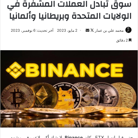
سوق تبادل العملات المشفرة في
الولايات المتحدة وبريطانيا وألمانيا
تابع
أرسل
محمد علي بن عمار
2 مايو، 2023
آخر تحديث: 6 نوفمبر، 2023
على
بريدا
2 دقائق
X
إلكترونيا
حتى قبل انهيار FTX ، كان
Binance
بلا شك أكبر لاعب في مشهد