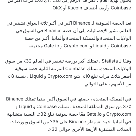
بحلول نهاية العام ، قفز هذا الرقم إلى 28٪ ، أي ثلاث مرات أكثر من
Coinbase وأربعة أضعاف Kucoin أو OKX.
تعد الحصة السوقية لـ Binance أكبر في أكبر ثلاثة أسواق تشفير في
العالم. تشير الإحصائيات إلى أن حصة Binance في السوق في
الولايات المتحدة والمملكة المتحدة وألمانيا. أكبر من حصة
Coinbase و Liquid و Crypto.com و Gate.io مجتمعة.
وفقًا لـ Statista ، تمتلك أكبر بورصة تشفير في العالم 32٪ من سوق
الولايات المتحدة. تمتلك Coinbase المرتبة الثانية حصة سوقية
أصغر بثلاث مرات تبلغ 10٪. يتبع Crypto.com و Liquid ، بنسبة 8 ٪
من الأسهم ، على التوالي.
في المملكة المتحدة ، حصتها في السوق أكبر. بينما تمتلك Binance
37٪ من سوق المملكة المتحدة ، تمتلك Coinbase و Liquid و
Crypto.com و Gate.io معًا حصة سوقية تبلغ 32٪. النسبة متشابهة
في ألمانيا. حيث تسيطر Binance على 35٪ من السوق وبورصات
العملات المشفرة الأربعة الأخرى حوالي 32٪.