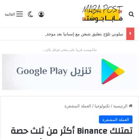
بحث عن
تسجيل الدخول
الوضع المظلم
القائمة
ميلوني تلوّح بتعليق شنغن مع إسبانيا بعد موجة الهجرة في سبتة
مابابوست قريبا على متجر غوغل بلاي...
الرئيسية
/
تكنولوجيا
/
العملة المشفرة
العملة المشفرة
تمتلك Binance أكثر من ثلث حصة