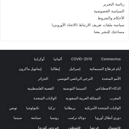
رئاسة التحرير
السياسة الخصوصية
الأحكام والشروط
سياسة ملفات تعريف الارتباط (الاتحاد الأوروبي)
مساحتك للنشر معنا
Coronavirus
COVID-2019
ألمانيا
أوكرانيا
أيام قرطاج السينمائية
إسرائيل
إيطاليا
إيمانويل ماكرون
الأمم المتحدة
الترجي الرياضي التونسي
الجزائر
الذكاء الاصطناعي
السينما التونسية
القضية الفلسطينية
المغرب
المملكة العربية السعودية
الولايات المتحدة
الولايات المتحدة الأمريكية
بريطانيا
تركيا
تكنولوجيا
تونس
دوري أبطال أوروبا
دونالد ترامب
روسيا
سياسة
سينما
فايسبوك
فرنسا
فلسطين
فيروس كورونا