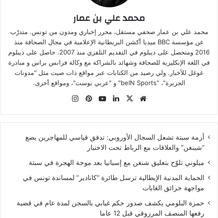
محمد علي بن عمار
محمد علي بن عمار صحفي مستقل، محرر إخباري ومدون من تونس. متدرّب
عن مؤسسة BBC ميديا أكشن البريطانية الإعلامية في مجال الصحافة منذ
2016 ومتحصل على ديبلوم في التقديم التلفزي منذ 2007. حاصل على ديبلوم
في اللغة الإنكليزية للصحافة وشهائد بالشراكة مع وكالة فرانس براس و مبادرة
غوغل للأخبار. ولي رصيد من الكتابات عبر مواقع ذات صيت مثل "مدونات
الجزيرة"، "beIN Sports" و "عربي بوست"، ومواقع أخرى.
موقع
‫X
لينكدإن
‫YouTube
بينتيريست
انستقرام
الويب
أزمة سبتة تشعل السجال الأوروبي: تدفق قياسي للمهاجرين يضع
“شينغن” والعلاقات مع الرباط تحت الاختبار
ميلوني تلوّح بتعليق شنغن مع إسبانيا بعد موجة الهجرة في سبتة
الحماية المدنية الإيطالية ترسل طائرة “كانادير” لمساندة تونس في
مواجهة حرائق الغابات
حمزة البلومي يكشف صدور حكم غيابي بالسجن لمدة عام في قضية
رفعها المنصف المرزوقي قبل 12 عاما