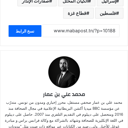
إسرائيل
الكيان المحتل
صفارات الإنذار
فلسطين
قطاع غزة
نسخ الرابط
محمد علي بن عمار
محمد علي بن عمار صحفي مستقل، محرر إخباري ومدون من تونس. متدرّب
عن مؤسسة BBC ميديا أكشن البريطانية الإعلامية في مجال الصحافة منذ
2016 ومتحصل على ديبلوم في التقديم التلفزي منذ 2007. حاصل على ديبلوم
في اللغة الإنكليزية للصحافة وشهائد بالشراكة مع وكالة فرانس براس و مبادرة
غوغل للأخبار. ولي رصيد من الكتابات عبر مواقع ذات صيت مثل "مدونات