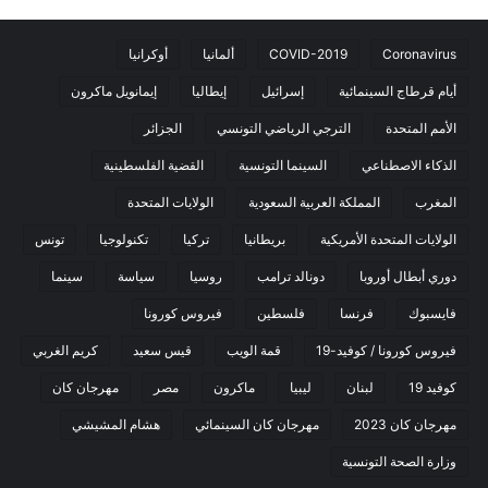
Coronavirus
COVID-2019
ألمانيا
أوكرانيا
أيام قرطاج السينمائية
إسرائيل
إيطاليا
إيمانويل ماكرون
الأمم المتحدة
الترجي الرياضي التونسي
الجزائر
الذكاء الاصطناعي
السينما التونسية
القضية الفلسطينية
المغرب
المملكة العربية السعودية
الولايات المتحدة
الولايات المتحدة الأمريكية
بريطانيا
تركيا
تكنولوجيا
تونس
دوري أبطال أوروبا
دونالد ترامب
روسيا
سياسة
سينما
فايسبوك
فرنسا
فلسطين
فيروس كورونا
فيروس كورونا / كوفيد-19
قمة الويب
قيس سعيد
كريم الغربي
كوفيد 19
لبنان
ليبيا
ماكرون
مصر
مهرجان كان
مهرجان كان 2023
مهرجان كان السينمائي
هشام المشيشي
وزارة الصحة التونسية