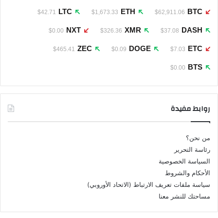
LTC
ETH
BTC
$42.71
$1,673.33
$62,911.06
NXT
XMR
DASH
$0.00
$326.36
$37.08
ZEC
DOGE
ETC
$465.41
$0.09
$7.03
BTS
$0.00
روابط مفيدة
من نحن؟
رئاسة التحرير
السياسة الخصوصية
الأحكام والشروط
سياسة ملفات تعريف الارتباط (الاتحاد الأوروبي)
مساحتك للنشر معنا