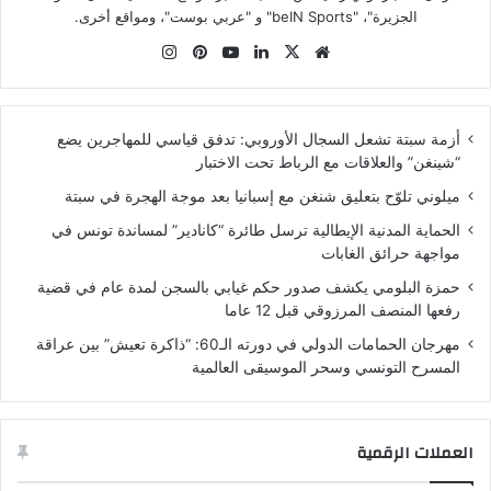
الجزيرة"، "beIN Sports" و "عربي بوست"، ومواقع أخرى.
موقع
‫X
لينكدإن
‫YouTube
بينتيريست
انستقرام
الويب
أزمة سبتة تشعل السجال الأوروبي: تدفق قياسي للمهاجرين يضع
“شينغن” والعلاقات مع الرباط تحت الاختبار
ميلوني تلوّح بتعليق شنغن مع إسبانيا بعد موجة الهجرة في سبتة
الحماية المدنية الإيطالية ترسل طائرة “كانادير” لمساندة تونس في
مواجهة حرائق الغابات
حمزة البلومي يكشف صدور حكم غيابي بالسجن لمدة عام في قضية
رفعها المنصف المرزوقي قبل 12 عاما
مهرجان الحمامات الدولي في دورته الـ60: “ذاكرة تعيش” بين عراقة
المسرح التونسي وسحر الموسيقى العالمية
العملات الرقمية