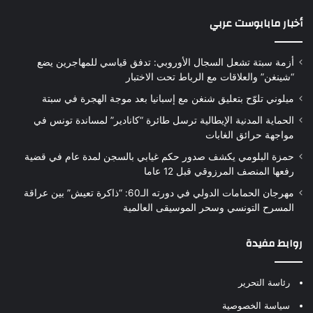
أخبار مابابوست عربي
أزمة سبتة تشعل السجال الأوروبي: تدفق قياسي للمهاجرين يضع
“شينغن” والعلاقات مع الرباط تحت الاختبار
ميلوني تلوّح بتعليق شنغن مع إسبانيا بعد موجة الهجرة في سبتة
الحماية المدنية الإيطالية ترسل طائرة “كانادير” لمساندة تونس في
مواجهة حرائق الغابات
حمزة البلومي يكشف صدور حكم غيابي بالسجن لمدة عام في قضية
رفعها المنصف المرزوقي قبل 12 عاما
مهرجان الحمامات الدولي في دورته الـ60: “ذاكرة تعيش” بين عراقة
المسرح التونسي وسحر الموسيقى العالمية
روابط مفيدة
رئاسة التحرير
سياسة الخصوصية