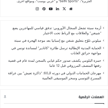
الجزيرة"، "beIN Sports" و "عربي بوست"، ومواقع أخرى.
موقع
‫X
لينكدإن
‫YouTube
بينتيريست
انستقرام
الويب
أزمة سبتة تشعل السجال الأوروبي: تدفق قياسي للمهاجرين يضع
“شينغن” والعلاقات مع الرباط تحت الاختبار
ميلوني تلوّح بتعليق شنغن مع إسبانيا بعد موجة الهجرة في سبتة
الحماية المدنية الإيطالية ترسل طائرة “كانادير” لمساندة تونس في
مواجهة حرائق الغابات
حمزة البلومي يكشف صدور حكم غيابي بالسجن لمدة عام في قضية
رفعها المنصف المرزوقي قبل 12 عاما
مهرجان الحمامات الدولي في دورته الـ60: “ذاكرة تعيش” بين عراقة
المسرح التونسي وسحر الموسيقى العالمية
العملات الرقمية