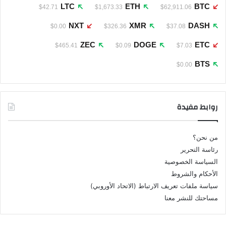
LTC
ETH
BTC
$42.71
$1,673.33
$62,911.06
NXT
XMR
DASH
$0.00
$326.36
$37.08
ZEC
DOGE
ETC
$465.41
$0.09
$7.03
BTS
$0.00
روابط مفيدة
من نحن؟
رئاسة التحرير
السياسة الخصوصية
الأحكام والشروط
سياسة ملفات تعريف الارتباط (الاتحاد الأوروبي)
مساحتك للنشر معنا