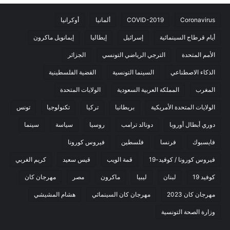
Coronavirus
COVID-2019
ألمانيا
أوكرانيا
أيام قرطاج السينمائية
إسرائيل
إيطاليا
إيمانويل ماكرون
الأمم المتحدة
الترجي الرياضي التونسي
الجزائر
الذكاء الاصطناعي
السينما التونسية
القضية الفلسطينية
المغرب
المملكة العربية السعودية
الولايات المتحدة
الولايات المتحدة الأمريكية
بريطانيا
تركيا
تكنولوجيا
تونس
دوري أبطال أوروبا
دونالد ترامب
روسيا
سياسة
سينما
فايسبوك
فرنسا
فلسطين
فيروس كورونا
فيروس كورونا / كوفيد-19
قمة الويب
قيس سعيد
كريم الغربي
كوفيد 19
لبنان
ليبيا
ماكرون
مصر
مهرجان كان
مهرجان كان 2023
مهرجان كان السينمائي
هشام المشيشي
وزارة الصحة التونسية