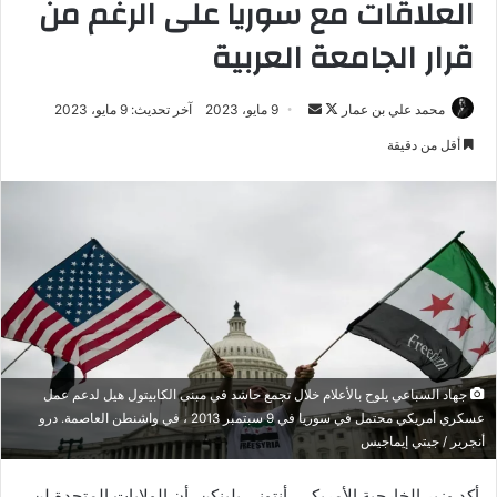
العلاقات مع سوريا على الرغم من
قرار الجامعة العربية
تابع
أرسل
محمد علي بن عمار
9 مايو، 2023
آخر تحديث: 9 مايو، 2023
على
بريدا
أقل من دقيقة
X
إلكترونيا
جهاد السباعي يلوح بالأعلام خلال تجمع حاشد في مبنى الكابيتول هيل لدعم عمل
عسكري أمريكي محتمل في سوريا في 9 سبتمبر 2013 ، في واشنطن العاصمة. درو
أنجرير / جيتي إيماجيس
أكد وزير الخارجية الأمريكي، أنتوني بلينكن، أن الولايات المتحدة لن