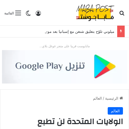
بحث عن
تسجيل الدخول
الوضع المظلم
القائمة
ميلوني تلوّح بتعليق شنغن مع إسبانيا بعد موجة الهجرة في سبتة
مابابوست قريبا على متجر غوغل بلاي...
الرئيسية
/
العالم
العالم
الولايات المتحدة لن تطبع