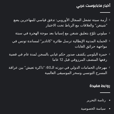
أخبار مابابوست عربي
أزمة سبتة تشعل السجال الأوروبي: تدفق قياسي للمهاجرين يضع
“شينغن” والعلاقات مع الرباط تحت الاختبار
ميلوني تلوّح بتعليق شنغن مع إسبانيا بعد موجة الهجرة في سبتة
الحماية المدنية الإيطالية ترسل طائرة “كانادير” لمساندة تونس في
مواجهة حرائق الغابات
حمزة البلومي يكشف صدور حكم غيابي بالسجن لمدة عام في قضية
رفعها المنصف المرزوقي قبل 12 عاما
مهرجان الحمامات الدولي في دورته الـ60: “ذاكرة تعيش” بين عراقة
المسرح التونسي وسحر الموسيقى العالمية
روابط مفيدة
رئاسة التحرير
سياسة الخصوصية