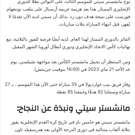
توج مانشستر سيتي للموسم الثالث على التوالي بطلاً للدوري
الإنجليزي الممتاز. هذا بعد هزيمة غريمه آرسنال على ملعب نوتنغهام
فورست على نتيجة هدف دون رد. بذلك أن سيتي لديه الآن تقدمًا لا
يُقهر، قبل انتهاء المباراة بثلاث مباريات.
الفائز بالدوري الممتاز لهذا العام، لديه أيضًا فرصة للفوز بالثلاثية، مع
نهائيات كأس الاتحاد الإنجليزي ودوري أبطال أوروبا الشهر المقبل.
ومن المنتظر أن يحمل مانشستر الكأس بعد مواجهة تشيلسي، يوم
غد الأحد 21 ماي 2023 في (16:00 بتوقيت جرينتش).
وفاز فريق بيب غوارديولا في 35 مباراة حتى الآن هذا الموسم ، بـ 27
مباراة وسجلنا 92 هدفًا وجمعنا 85 نقطة.
مانشستر سيتي ونبذة عن النجاح:
مانشستر سيتي هو خامس نادٍ في تاريخ كرة القدم الإنجليزية يفوز
بثلاثة ألقاب متتالية في دوري الدرجة الأولى بعد هدرسفيلد تاون