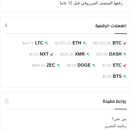
رفعها المنصف المرزوقي قبل 12 عاما
العملات الرقمية
LTC
ETH
BTC
$42.71
$1,673.33
$62,911.06
NXT
XMR
DASH
$0.00
$326.36
$37.08
ZEC
DOGE
ETC
$465.41
$0.09
$7.03
BTS
$0.00
روابط مفيدة
من نحن؟
رئاسة التحرير