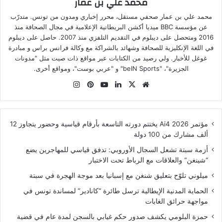
محمد علي بن عمار
محمد علي بن عمار صحفي مستقل، محرر إخباري ومدون من تونس. متدرّب
عن مؤسسة BBC ميديا أكشن البريطانية الإعلامية في مجال الصحافة منذ
2016 ومتحصل على ديبلوم في التقديم التلفزي منذ 2007. حاصل على ديبلوم
في اللغة الإنكليزية للصحافة وشهائد بالشراكة مع وكالة فرانس براس و مبادرة
غوغل للأخبار. ولي رصيد من الكتابات عبر مواقع ذات صيت مثل "مدونات
الجزيرة"، "beIN Sports" و "عربي بوست"، ومواقع أخرى.
موقع
‫X
لينكدإن
‫YouTube
بينتيريست
انستقرام
الويب
مؤتمر Ai4 2026 يختتم دورته التاسعة بأرقام قياسية وحضور يتجاوز 12
ألف مشارك من 100 دولة
أزمة سبتة تشعل السجال الأوروبي: تدفق قياسي للمهاجرين يضع
“شينغن” والعلاقات مع الرباط تحت الاختبار
ميلوني تلوّح بتعليق شنغن مع إسبانيا بعد موجة الهجرة في سبتة
الحماية المدنية الإيطالية ترسل طائرة “كانادير” لمساندة تونس في
مواجهة حرائق الغابات
حمزة البلومي يكشف صدور حكم غيابي بالسجن لمدة عام في قضية