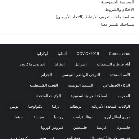
السياسة الخصوصية
الأحكام والشروط
سياسة ملفات تعريف الارتباط (الاتحاد الأوروبي)
مساحتك للنشر معنا
Coronavirus
COVID-2019
ألمانيا
أوكرانيا
أيام قرطاج السينمائية
إسرائيل
إيطاليا
إيمانويل ماكرون
الأمم المتحدة
الترجي الرياضي التونسي
الجزائر
الذكاء الاصطناعي
السينما التونسية
القضية الفلسطينية
المغرب
المملكة العربية السعودية
الولايات المتحدة
الولايات المتحدة الأمريكية
بريطانيا
تركيا
تكنولوجيا
تونس
دوري أبطال أوروبا
دونالد ترامب
روسيا
سياسة
سينما
فايسبوك
فرنسا
فلسطين
فيروس كورونا
فيروس كورونا / كوفيد-19
قمة الويب
قيس سعيد
كريم الغربي