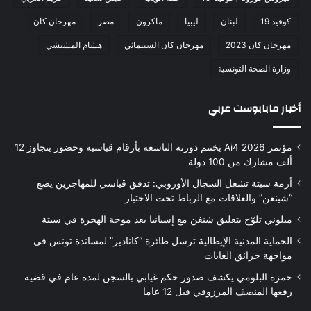
كوفيد 19
لبنان
ليبيا
ماكرون
مصر
مهرجان كان
مهرجان كان 2023
مهرجان كان السينمائي
هشام المشيشي
وزارة الصحة التونسية
أخبار مابابوست عربي
مؤتمر Ai4 2026 يختتم دورته التاسعة بأرقام قياسية وحضور يتجاوز 12
ألف مشارك من 100 دولة
أزمة سبتة تشعل السجال الأوروبي: تدفق قياسي للمهاجرين يضع
“شينغن” والعلاقات مع الرباط تحت الاختبار
ميلوني تلوّح بتعليق شنغن مع إسبانيا بعد موجة الهجرة في سبتة
الحماية المدنية الإيطالية ترسل طائرة “كانادير” لمساندة تونس في
مواجهة حرائق الغابات
حمزة البلومي يكشف صدور حكم غيابي بالسجن لمدة عام في قضية
رفعها المنصف المرزوقي قبل 12 عاما