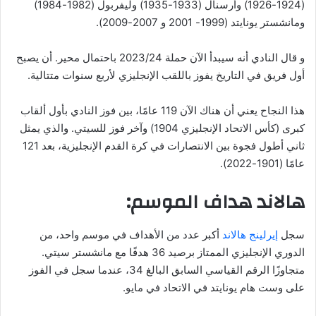
(1924-1926) وأرسنال (1933-1935) وليفربول (1982-1984)
ومانشستر يونايتد (1999- 2001 و 2007-2009).
و قال النادي أنه سيبدأ الآن حملة 2023/24 باحتمال محير. أن يصبح
أول فريق في التاريخ يفوز باللقب الإنجليزي لأربع سنوات متتالية.
هذا النجاح يعني أن هناك الآن 119 عامًا، بين فوز النادي بأول ألقاب
كبرى (كأس الاتحاد الإنجليزي 1904) وآخر فوز للسيتي. والذي يمثل
ثاني أطول فجوة بين الانتصارات في كرة القدم الإنجليزية، بعد 121
عامًا (1901-2022).
هالاند هداف الموسم:
سجل
إيرلينج هالاند
أكبر عدد من الأهداف في موسم واحد، من
الدوري الإنجليزي الممتاز برصيد 36 هدفًا مع مانشستر سيتي.
متجاوزًا الرقم القياسي السابق البالغ 34، عندما سجل في الفوز
على وست هام يونايتد في الاتحاد في مايو.