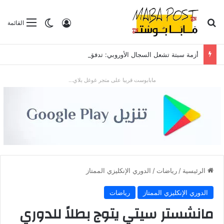
بحث عن
تسجيل الدخول
الوضع المظلم
القائمة
أزمة سبتة تشعل السجال الأوروبي: تدفق قياسي للمهاجرين يضع “شينغن” والعلاقات مع الرباط تحت الاختبار
مابابوست قريبا على متجر غوغل بلاي...
الرئيسية
/
رياضات
/
الدوري الإنكليزي الممتاز
الدوري الإنكليزي الممتاز
رياضات
مانشستر سيتي يتوج بطلاً للدوري