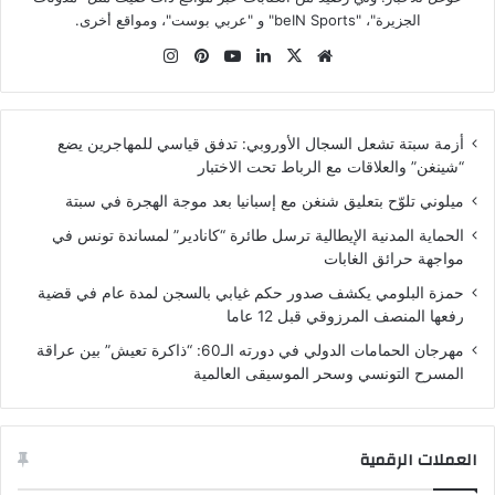
الجزيرة"، "beIN Sports" و "عربي بوست"، ومواقع أخرى.
موقع
‫X
لينكدإن
‫YouTube
بينتيريست
انستقرام
الويب
أزمة سبتة تشعل السجال الأوروبي: تدفق قياسي للمهاجرين يضع
“شينغن” والعلاقات مع الرباط تحت الاختبار
ميلوني تلوّح بتعليق شنغن مع إسبانيا بعد موجة الهجرة في سبتة
الحماية المدنية الإيطالية ترسل طائرة “كانادير” لمساندة تونس في
مواجهة حرائق الغابات
حمزة البلومي يكشف صدور حكم غيابي بالسجن لمدة عام في قضية
رفعها المنصف المرزوقي قبل 12 عاما
مهرجان الحمامات الدولي في دورته الـ60: “ذاكرة تعيش” بين عراقة
المسرح التونسي وسحر الموسيقى العالمية
العملات الرقمية