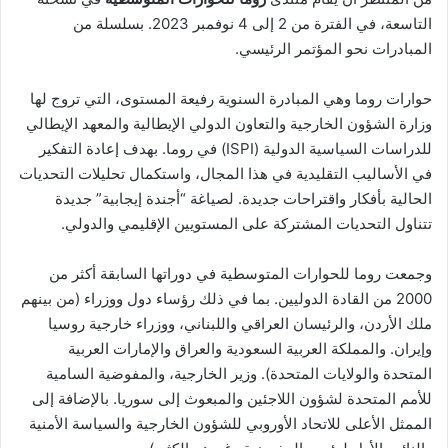
التاسعة، في الفترة من 2 إلى 4 نوفمبر 2023. بسلسلة من
المبادرات نحو المؤتمر الرئيسي.
حوارات روما وهي المبادرة السنوية رفيعة المستوى، التي تروج لها
وزارة الشؤون الخارجية والتعاون الدولي الإيطالية والمعهد الإيطالي
للدراسات السياسية الدولية (ISPI) في روما. بهدف إعادة التفكير
في الأساليب التقليدية في هذا المجال، واستكمال تحليلات التحديات
الحالية بأفكار واقتراحات جديدة. لصياغة “أجندة إيجابية” جديدة
تتناول التحديات المشتركة على المستويين الإقليمي والدولي.
وجمعت روما للحوارات المتوسطية في دوراتها السابقة أكثر من
2000 من القادة الدوليين. بما في ذلك رؤساء دول ووزراء (من بينهم
ملك الأردن، والرئيسان العراقي واللبناني، ووزراء خارجية روسيا
وإيران. والمملكة العربية السعودية والعراق والإمارات العربية
المتحدة والولايات المتحدة). وزير الخارجية، والمفوضية السامية
للأمم المتحدة لشؤون اللاجئين والمبعوث إلى سوريا. بالإضافة إلى
الممثل الأعلى للاتحاد الأوروبي للشؤون الخارجية والسياسة الأمنية