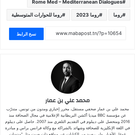
Rome Med – Mediterranean Dialogues
روما
روما 2023
روما للحوارات المتوسطية
نسخ الرابط
محمد علي بن عمار
محمد علي بن عمار صحفي مستقل، محرر إخباري ومدون من تونس. متدرّب
عن مؤسسة BBC ميديا أكشن البريطانية الإعلامية في مجال الصحافة منذ
2016 ومتحصل على ديبلوم في التقديم التلفزي منذ 2007. حاصل على ديبلوم
في اللغة الإنكليزية للصحافة وشهائد بالشراكة مع وكالة فرانس براس و مبادرة
غوغل للأخبار. ولي رصيد من الكتابات عبر مواقع ذات صيت مثل "مدونات