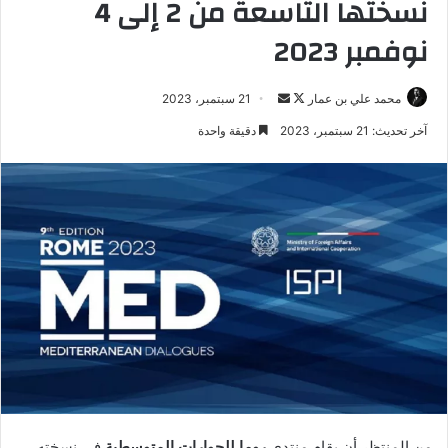
نسختها التاسعة من 2 إلى 4
نوفمبر 2023
تابع
أرسل
محمد علي بن عمار
21 سبتمبر، 2023
على
بريدا
آخر تحديث: 21 سبتمبر، 2023
دقيقة واحدة
X
إلكترونيا
من المنتظر أن يقام منتدى
روما للحوارات المتوسطية
في نسخته