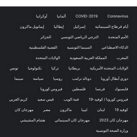
Coronavirus
COVID-2019
ألمانيا
أوكرانيا
أيام قرطاج السينمائية
إسرائيل
إيطاليا
إيمانويل ماكرون
الأمم المتحدة
الترجي الرياضي التونسي
الجزائر
الذكاء الاصطناعي
السينما التونسية
القضية الفلسطينية
المغرب
المملكة العربية السعودية
الولايات المتحدة
الولايات المتحدة الأمريكية
بريطانيا
تركيا
تكنولوجيا
تونس
دوري أبطال أوروبا
دونالد ترامب
روسيا
سياسة
سينما
فايسبوك
فرنسا
فلسطين
فيروس كورونا
فيروس كورونا / كوفيد-19
قمة الويب
قيس سعيد
كريم الغربي
كوفيد 19
لبنان
ليبيا
ماكرون
مصر
مهرجان كان
مهرجان كان 2023
مهرجان كان السينمائي
هشام المشيشي
وزارة الصحة التونسية