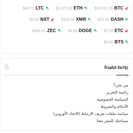
LTC
ETH
BTC
$42.71
$1,673.33
$62,911.06
NXT
XMR
DASH
$0.00
$326.36
$37.08
ZEC
DOGE
ETC
$465.41
$0.09
$7.03
BTS
$0.00
روابط مفيدة
من نحن؟
رئاسة التحرير
السياسة الخصوصية
الأحكام والشروط
سياسة ملفات تعريف الارتباط (الاتحاد الأوروبي)
مساحتك للنشر معنا