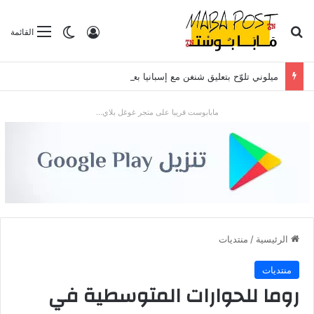
بحث عن
تسجيل الدخول
الوضع المظلم
القائمة
ميلوني تلوّح بتعليق شنغن مع إسبانيا بعد موجة الهجرة في سبتة
مابابوست قريبا على متجر غوغل بلاي...
الرئيسية
/
منتديات
منتديات
روما للحوارات المتوسطية في