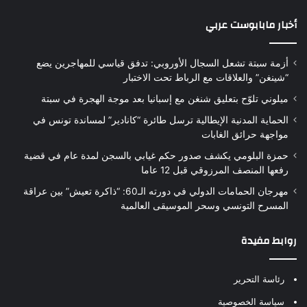
أخبار مابابوست عربي
أزمة سبتة تشعل السجال الأوروبي: تدفق قياسي للمهاجرين يضع
“شينغن” والعلاقات مع الرباط تحت الاختبار
ميلوني تلوّح بتعليق شنغن مع إسبانيا بعد موجة الهجرة في سبتة
الحماية المدنية الإيطالية ترسل طائرة “كانادير” لمساندة تونس في
مواجهة حرائق الغابات
حمزة البلومي يكشف صدور حكم غيابي بالسجن لمدة عام في قضية
رفعها المنصف المرزوقي قبل 12 عاما
مهرجان الحمامات الدولي في دورته الـ60: “ذاكرة تعيش” بين عراقة
المسرح التونسي وسحر الموسيقى العالمية
روابط مفيدة
رئاسة التحرير
سياسة الخصوصية