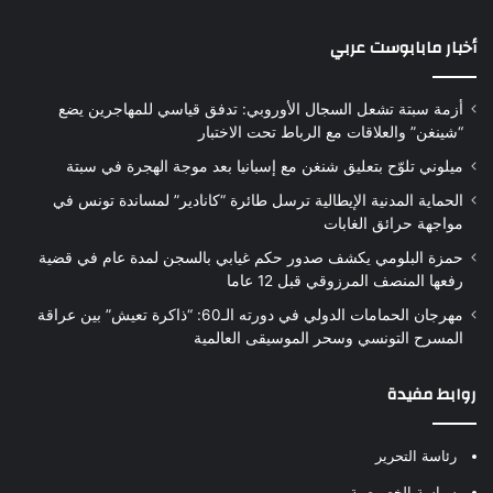
أخبار مابابوست عربي
أزمة سبتة تشعل السجال الأوروبي: تدفق قياسي للمهاجرين يضع
“شينغن” والعلاقات مع الرباط تحت الاختبار
ميلوني تلوّح بتعليق شنغن مع إسبانيا بعد موجة الهجرة في سبتة
الحماية المدنية الإيطالية ترسل طائرة “كانادير” لمساندة تونس في
مواجهة حرائق الغابات
حمزة البلومي يكشف صدور حكم غيابي بالسجن لمدة عام في قضية
رفعها المنصف المرزوقي قبل 12 عاما
مهرجان الحمامات الدولي في دورته الـ60: “ذاكرة تعيش” بين عراقة
المسرح التونسي وسحر الموسيقى العالمية
روابط مفيدة
رئاسة التحرير
سياسة الخصوصية