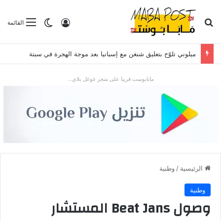
بحث عن
تسجيل الدخول
الوضع المظلم
القائمة
ميلوني تلوّح بتعليق شنغن مع إسبانيا بعد موجة الهجرة في سبتة
مابابوست قريبا على متجر غوغل بلاي...
الرئيسية
/
وطنية
وطنية
وصول Beat Jans المستشار