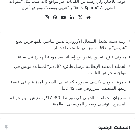
غوغل للأخبار. ولي رصيد من الكتابات عبر مواقع ذات صيت مثل "مدونات
الجزيرة"، "beIN Sports" و "عربي بوست"، ومواقع أخرى.
موقع
‫X
لينكدإن
‫YouTube
بينتيريست
انستقرام
الويب
أزمة سبتة تشعل السجال الأوروبي: تدفق قياسي للمهاجرين يضع
“شينغن” والعلاقات مع الرباط تحت الاختبار
ميلوني تلوّح بتعليق شنغن مع إسبانيا بعد موجة الهجرة في سبتة
الحماية المدنية الإيطالية ترسل طائرة “كانادير” لمساندة تونس في
مواجهة حرائق الغابات
حمزة البلومي يكشف صدور حكم غيابي بالسجن لمدة عام في قضية
رفعها المنصف المرزوقي قبل 12 عاما
مهرجان الحمامات الدولي في دورته الـ60: “ذاكرة تعيش” بين عراقة
المسرح التونسي وسحر الموسيقى العالمية
العملات الرقمية