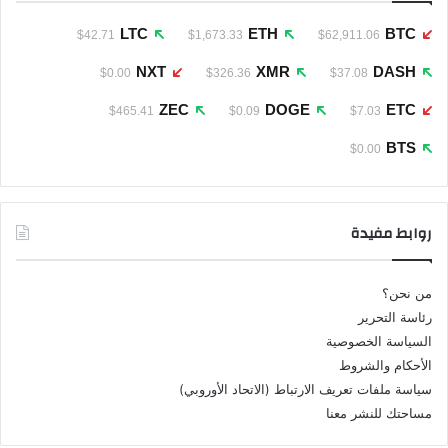
LTC
ETH
BTC
$42.71
$1,673.33
$62,911.06
NXT
XMR
DASH
$0.00
$326.36
$37.08
ZEC
DOGE
ETC
$465.41
$0.09
$7.03
BTS
$0.00
روابط مفيدة
من نحن؟
رئاسة التحرير
السياسة الخصوصية
الأحكام والشروط
سياسة ملفات تعريف الارتباط (الاتحاد الأوروبي)
مساحتك للنشر معنا