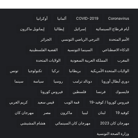
Coronavirus
COVID-2019
ألمانيا
أوكرانيا
أيام قرطاج السينمائية
إسرائيل
إيطاليا
إيمانويل ماكرون
الأمم المتحدة
الترجي الرياضي التونسي
الجزائر
الذكاء الاصطناعي
السينما التونسية
القضية الفلسطينية
المغرب
المملكة العربية السعودية
الولايات المتحدة
الولايات المتحدة الأمريكية
بريطانيا
تركيا
تكنولوجيا
تونس
دوري أبطال أوروبا
دونالد ترامب
روسيا
سياسة
سينما
فايسبوك
فرنسا
فلسطين
فيروس كورونا
فيروس كورونا / كوفيد-19
قمة الويب
قيس سعيد
كريم الغربي
كوفيد 19
لبنان
ليبيا
ماكرون
مصر
مهرجان كان
مهرجان كان 2023
مهرجان كان السينمائي
هشام المشيشي
وزارة الصحة التونسية