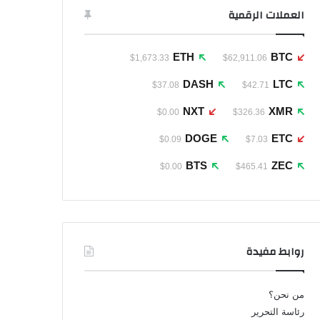
العملات الرقمية
ETH
BTC
$1,673.33
$62,911.06
DASH
LTC
$37.08
$42.71
NXT
XMR
$0.00
$326.36
DOGE
ETC
$0.09
$7.03
BTS
ZEC
$0.00
$465.41
روابط مفيدة
من نحن؟
رئاسة التحرير