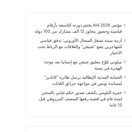
مؤتمر Ai4 2026 يختتم دورته التاسعة بأرقام
قياسية وحضور يتجاوز 12 ألف مشارك من 100 دولة
أزمة سبتة تشعل السجال الأوروبي: تدفق قياسي
للمهاجرين يضع “شينغن” والعلاقات مع الرباط تحت
الاختبار
ميلوني تلوّح بتعليق شنغن مع إسبانيا بعد موجة
الهجرة في سبتة
الحماية المدنية الإيطالية ترسل طائرة “كانادير”
لمساندة تونس في مواجهة حرائق الغابات
حمزة البلومي يكشف صدور حكم غيابي بالسجن
لمدة عام في قضية رفعها المنصف المرزوقي قبل
12 عاما