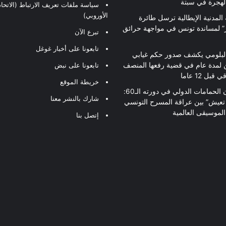
لهجرة في سبتة
سياسة ملفات تعريف الارتباط (الاتحاد
الأوروبي)
 المدنية الإيطالية ترسل طائرة
ير” لمساندة تونس في مواجهة حرائق
تبرع الآن
تابعونا على أخبار غوغل
لبلومي يكشف صدور حكم غيابي
 لمدة عام في قضية رفعها المنصف
تابعونا على نبض
قبل 12 عاما
خريطة الموقع
مهرجان الحمامات الدولي في دورته الـ60:
شارك بالنشر معنا
 تعيش” بين عراقة المسرح التونسي
لموسيقى العالمية
إتصل بنا