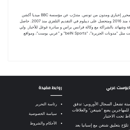
محمد علي بن عمار صحفي مستقل، محرر إخباري ومدون من تونس. متدرّب عن مؤسسة BBC ميديا أكشن
البريطانية الإعلامية في مجال الصحافة منذ 2016 ومتحصل على ديبلوم في التقديم التلفزي منذ 2007. حاصل
افة وشهائد بالشراكة مع وكالة فرانس براس و مبادرة غوغل للأخبار. ولي
رصيد من الكتابات عبر مواقع ذات صيت مثل "مدونات الجزيرة"، "beIN Sports" و "عربي بوست"، ومواقع
بابوست عربي
روابط مفيدة
بتة تشعل السجال الأوروبي: تدفق
رئاسة التحرير
للمهاجرين يضع “شينغن” والعلاقات
سياسة الخصوصية
اط تحت الاختبار
الأحكام والشروط
تلوّح بتعليق شنغن مع إسبانيا بعد