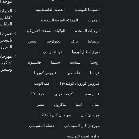
موجة ا
السينما التونسية
القضية الفلسطينية
الحماية
“كاناد
المغرب
المملكة العربية السعودية
الغابات
الولايات المتحدة
الولايات المتحدة الأمريكية
حمزة ا
بالسجن
بريطانيا
تركيا
تكنولوجيا
تونس
المرزوقي 
دوري أبطال أوروبا
دونالد ترامب
روسيا
سياسة
سينما
فايسبوك
“ذاكرة
وسحر ا
فرنسا
فلسطين
فيروس كورونا
فيروس كورونا / كوفيد-19
قمة الويب
قيس سعيد
كريم الغربي
كوفيد 19
لبنان
ليبيا
ماكرون
مصر
مهرجان كان
مهرجان كان 2023
مهرجان كان السينمائي
هشام المشيشي
وزارة الصحة التونسية