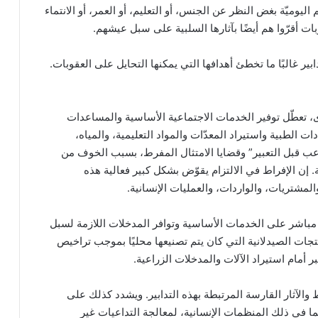
اليوميّة بغض النظر عن الجنس، أو التعليم، أو العمر، أو الانتماء
ات أقرّوا هم أيضًا بآثارها السلبية على سبل عيشهم.
ير غالبًا ما تخطئ أهدافها التي يمكنها التحايل على العقوبات.
خرى، تعطّل توفير الخدمات الاجتماعية الأساسية والمساعدات
ت الطبية واستيراد المعدّات والمواد التعليمية، والمياه،
 قبل التعبير” وقضايا الامتثال المفرط، بسبب الخوف من
 إن الإفراط في الالتزام يقوّض بشكل كبير فعالية هذه
والمشتريات، والواردات، والعمليات الإنسانية.
 مباشر على الخدمات الأساسية وتوافر المدخلات اللازمة لسبل
تجات الصيدلانية التي كان يتم تصنيعها محليًا بموجب تراخيص
 أمام استيراد الآلات والمدخلات الزراعية.
 والآثار القارسة المرتبطة بهذه التدابير. ويشدد كذلك على
ا في ذلك المنظمات الإنسانية، لمعالجة التداعيات غير