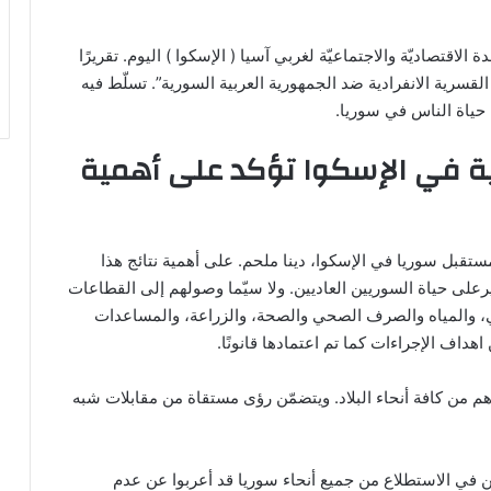
الاقتصاديّة والاجتماعيّة لغربي آسيا ( الإسكوا ) اليوم. تقريرًا
 القسرية الانفرادية ضد الجمهورية العربية السورية”. تسلّط فيه
حياة الناس في سوريا.
ية في الإسكوا تؤكد على أهمية
ستقبل سوريا في الإسكوا، دينا ملحم. على أهمية نتائج هذا
بيرعلى حياة السوريين العاديين. ولا سيّما وصولهم إلى القطاعات
ائي، والمياه والصرف الصحي والصحة، والزراعة، والمساعدات
اهداف الإجراءات كما تم اعتمادها قانونًا.
راء 1,179 سوريًا تمّ استفتاؤهم من كافة أنحاء البلاد. ويتضمّن رؤى مستقاة من مقابلات شبه
 للتقرير أن 66% من المشاركين في الاستطلاع من جميع أنحاء سوريا قد أعربوا عن عدم