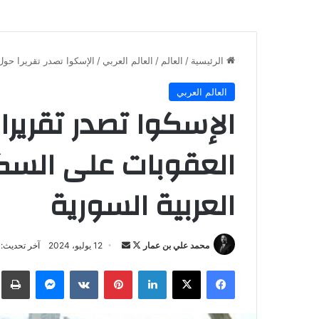
الرئيسية
/
العالم
/
العالم العربي
/
الإسكوا تصدر تقريرا حول
العالم العربي
الإسكوا تصدر تقريرا
العقوبات على السك
العربية السورية
تابع
أرسل
محمد علي بن عمار
12 يوليو، 2024
آخر تحديث: 13 يوليو، 2024
على
بريدا
فيسبوك
‫X
لينكدإن
بينتيريست
ماسنجر
ط
X
إلكترونيا