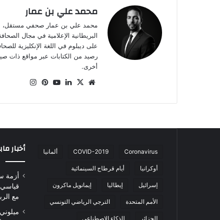
محمد علي بن عمار
على ديبلوم في اللغة الإنكليزية للصح
أخرى.
موقع
‫X
لينكدإن
‫YouTube
بينتيريست
انستقرام
الويب
أخبار ما
Coronavirus
COVID-2019
ألمانيا
أوكرانيا
أيام قرطاج السينمائية
أزمة س
إسرائيل
إيطاليا
إيمانويل ماكرون
قياسي 
مع الرب
الأمم المتحدة
الترجي الرياضي التونسي
ميلوني 
الجزائر
الذكاء الاصطناعي