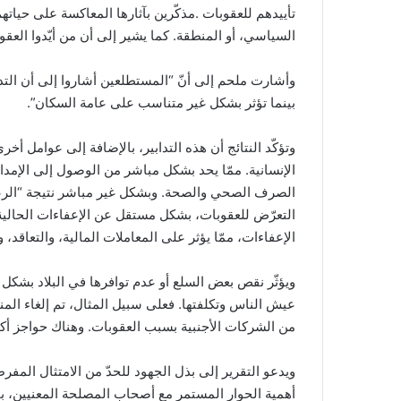
تأييدهم للعقوبات .مذكّرين بآثارها المعاكسة على حياتهم 
السياسي، أو المنطقة. كما يشير إلى أن من أيّدوا العقوب
وأشارت ملحم إلى أنّ “المستطلعين أشاروا إلى أن التداب
بينما تؤثر بشكل غير متناسب على عامة السكان”.
وتؤكّد النتائج أن هذه التدابير، بالإضافة إلى عوامل أ
الإنسانية. ممّا يحد بشكل مباشر من الوصول إلى الإمدادا
الصرف الصحي والصحة. وبشكل غير مباشر نتيجة “الرعب
التعرّض للعقوبات، بشكل مستقل عن الإعفاءات الحالية.
الإعفاءات، ممّا يؤثر على المعاملات المالية، والتعاقد، 
ويؤثّر نقص بعض السلع أو عدم توافرها في البلاد بشكل
عيش الناس وتكلفتها. فعلى سبيل المثال، تم إلغاء المن
من الشركات الأجنبية بسبب العقوبات. وهناك حواجز أكبر
ويدعو التقرير إلى بذل الجهود للحدّ من الامتثال المفرط
أهمية الحوار المستمر مع أصحاب المصلحة المعنيين، بم