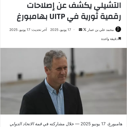
التشيلي يكشف عن إصلاحات
رقمية ثورية في UITP بهامبورغ
تابع
أرسل
محمد علي بن عمار
17 يونيو، 2025
آخر تحديث: 17 يونيو، 2025
على
بريدا
دقيقة واحدة
X
إلكترونيا
هامبورغ، 17 يونيو 2025 — خلال مشاركته في
قمة الاتحاد الدولي