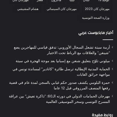
مهرجان كان 2023
مهرجان كان السينمائي
هشام المشيشي
وزارة الصحة التونسية
أخبار مابابوست عربي
أزمة سبتة تشعل السجال الأوروبي: تدفق قياسي للمهاجرين يضع
“شينغن” والعلاقات مع الرباط تحت الاختبار
ميلوني تلوّح بتعليق شنغن مع إسبانيا بعد موجة الهجرة في سبتة
الحماية المدنية الإيطالية ترسل طائرة “كانادير” لمساندة تونس في
مواجهة حرائق الغابات
حمزة البلومي يكشف صدور حكم غيابي بالسجن لمدة عام في قضية
رفعها المنصف المرزوقي قبل 12 عاما
مهرجان الحمامات الدولي في دورته الـ60: “ذاكرة تعيش” بين عراقة
المسرح التونسي وسحر الموسيقى العالمية
روابط مفيدة