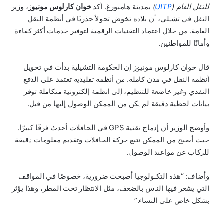
للنقل العام (
UITP
)
بمدينة هامبورغ. أكد
خوان كارلوس مونيوز
، وزير
النقل في تشيلي، أن بلاده تخوض تحولاً جذريًا في أنظمة النقل
العامة. من خلال اعتماد التقنيات الرقمية لتوفير خدمات أكثر كفاءة
وأمانًا للمواطنين.
قال خوان كارلوس مونيوز إن الحكومة التشيلية بدأت في تحويل
أنظمة النقل في مدن كاملة. من أنظمة تقليدية تعتمد على الدفع
النقدي وغير خاضعة للتنظيم، إلى أنظمة إلكترونية متكاملة توفر
بيانات لحظية دقيقة لم يكن من الممكن الوصول إليها من قبل.
وأوضح الوزير أن إدماج تقنية GPS في الحافلات أحدث فرقًا كبيرًا.
حيث أصبح من الممكن تتبع حركة الحافلات وتقديم معلومات دقيقة
للركاب عن مواعيد الوصول.
وأضاف: “هذه التكنولوجيا أصبحت ضرورية، خصوصًا في المواقف
التي يشعر فيها الناس بالضعف، مثل الانتظار تحت المطر، وهذا يؤثر
بشكل خاص على النساء.”