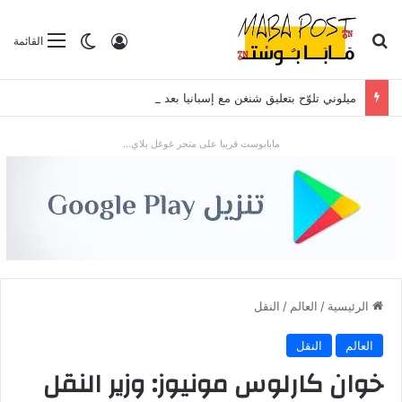
بحث عن
تسجيل الدخول
الوضع المظلم
القائمة
ميلوني تلوّح بتعليق شنغن مع إسبانيا بعد موجة الهجرة في سبتة
مابابوست قريبا على متجر غوغل بلاي...
الرئيسية
/
العالم
/
النقل
العالم
النقل
خوان كارلوس مونيوز: وزير النقل