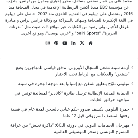
محمد علي بن عمار صحفي مستقل، محرر إخباري ومدون من تونس. متدرّب
عن مؤسسة BBC ميديا أكشن البريطانية الإعلامية في مجال الصحافة منذ
2016 ومتحصل على ديبلوم في التقديم التلفزي منذ 2007. حاصل على ديبلوم
في اللغة الإنكليزية للصحافة وشهائد بالشراكة مع وكالة فرانس براس و مبادرة
غوغل للأخبار. ولي رصيد من الكتابات عبر مواقع ذات صيت مثل "مدونات
الجزيرة"، "beIN Sports" و "عربي بوست"، ومواقع أخرى.
موقع
‫X
لينكدإن
‫YouTube
بينتيريست
انستقرام
الويب
أزمة سبتة تشعل السجال الأوروبي: تدفق قياسي للمهاجرين يضع
“شينغن” والعلاقات مع الرباط تحت الاختبار
ميلوني تلوّح بتعليق شنغن مع إسبانيا بعد موجة الهجرة في سبتة
الحماية المدنية الإيطالية ترسل طائرة “كانادير” لمساندة تونس في
مواجهة حرائق الغابات
حمزة البلومي يكشف صدور حكم غيابي بالسجن لمدة عام في قضية
رفعها المنصف المرزوقي قبل 12 عاما
مهرجان الحمامات الدولي في دورته الـ60: “ذاكرة تعيش” بين عراقة
المسرح التونسي وسحر الموسيقى العالمية