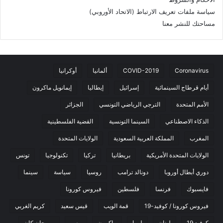
سياسة ملفات تعريف الارتباط (الاتحاد الأوروبي)
مساحتك للنشر معنا
Coronavirus
COVID-2019
ألمانيا
أوكرانيا
أيام قرطاج السينمائية
إسرائيل
إيطاليا
إيمانويل ماكرون
الأمم المتحدة
الترجي الرياضي التونسي
الجزائر
الذكاء الاصطناعي
السينما التونسية
القضية الفلسطينية
المغرب
المملكة العربية السعودية
الولايات المتحدة
الولايات المتحدة الأمريكية
بريطانيا
تركيا
تكنولوجيا
تونس
دوري أبطال أوروبا
دونالد ترامب
روسيا
سياسة
سينما
فايسبوك
فرنسا
فلسطين
فيروس كورونا
فيروس كورونا / كوفيد-19
قمة الويب
قيس سعيد
كريم الغربي
كوفيد 19
لبنان
ليبيا
ماكرون
مصر
مهرجان كان