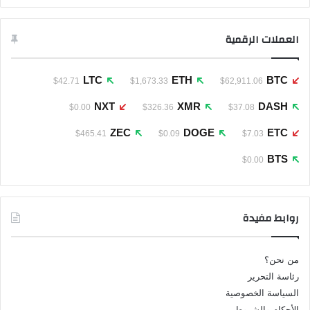
العملات الرقمية
LTC
ETH
BTC
$42.71
$1,673.33
$62,911.06
NXT
XMR
DASH
$0.00
$326.36
$37.08
ZEC
DOGE
ETC
$465.41
$0.09
$7.03
BTS
$0.00
روابط مفيدة
من نحن؟
رئاسة التحرير
السياسة الخصوصية
الأحكام والشروط