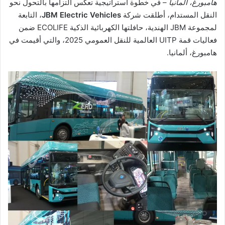
هامبورغ، ألمانيا
– في خطوة استراتيجية تعكس التزامها بالتحول نحو
النقل المستدام، أطلقت شركة
JBM Electric Vehicles
، التابعة
لمجموعة JBM الهندية، حافلتها الكهربائية الذكية ECOLIFE ضمن
فعاليات قمة UITP العالمية للنقل العمومي 2025، والتي أقيمت في
هامبورغ، ألمانيا.