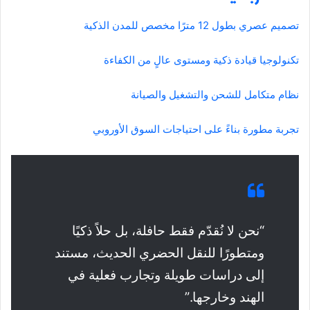
تصميم عصري بطول 12 مترًا مخصص للمدن الذكية
تكنولوجيا قيادة ذكية ومستوى عالٍ من الكفاءة
نظام متكامل للشحن والتشغيل والصيانة
تجربة مطورة بناءً على احتياجات السوق الأوروبي
“نحن لا نُقدّم فقط حافلة، بل حلاً ذكيًا
ومتطورًا للنقل الحضري الحديث، مستند
إلى دراسات طويلة وتجارب فعلية في
الهند وخارجها.”