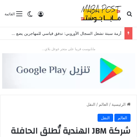
بحث عن
تسجيل الدخول
الوضع المظلم
القائمة
أزمة سبتة تشعل السجال الأوروبي: تدفق قياسي للمهاجرين يضع “شينغن” والعلاقات مع الرباط تحت الاختبار
مابابوست قريبا على متجر غوغل بلاي...
الرئيسية
/
العالم
/
النقل
العالم
النقل
شركة JBM الهندية تُطلق الحافلة