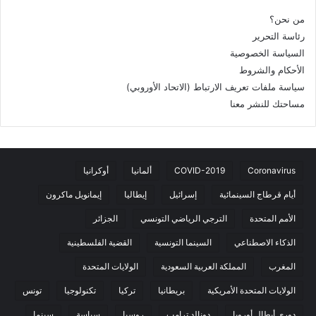
من نحن؟
رئاسة التحرير
السياسة الخصوصية
الأحكام والشروط
سياسة ملفات تعريف الارتباط (الاتحاد الأوروبي)
مساحتك للنشر معنا
Coronavirus
COVID-2019
ألمانيا
أوكرانيا
أيام قرطاج السينمائية
إسرائيل
إيطاليا
إيمانويل ماكرون
الأمم المتحدة
الترجي الرياضي التونسي
الجزائر
الذكاء الاصطناعي
السينما التونسية
القضية الفلسطينية
المغرب
المملكة العربية السعودية
الولايات المتحدة
الولايات المتحدة الأمريكية
بريطانيا
تركيا
تكنولوجيا
تونس
دوري أبطال أوروبا
دونالد ترامب
روسيا
سياسة
سينما