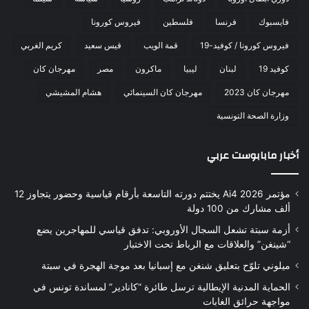
فايسبوك
فرنسا
فلسطين
فيروس كورونا
فيروس كورونا / كوفيد-19
قمة الويب
قيس سعيد
كريم الغربي
كوفيد 19
لبنان
ليبيا
ماكرون
مصر
مهرجان كان
مهرجان كان 2023
مهرجان كان السينمائي
هشام المشيشي
وزارة الصحة التونسية
أخبار مابابوست عربي
مؤتمر Ai4 2026 يختتم دورته التاسعة بأرقام قياسية وحضور يتجاوز 12
ألف مشارك من 100 دولة
أزمة سبتة تشعل السجال الأوروبي: تدفق قياسي للمهاجرين يضع
“شينغن” والعلاقات مع الرباط تحت الاختبار
ميلوني تلوّح بتعليق شنغن مع إسبانيا بعد موجة الهجرة في سبتة
الحماية المدنية الإيطالية ترسل طائرة “كانادير” لمساندة تونس في
مواجهة حرائق الغابات