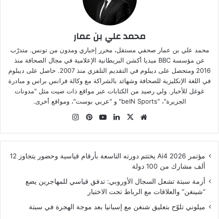
محمد علي بن عمار
محمد علي بن عمار صحفي مستقل، محرر إخباري ومدون من تونس. متدرّب
عن مؤسسة BBC ميديا أكشن البريطانية الإعلامية في مجال الصحافة منذ
2016 ومتحصل على ديبلوم في التقديم التلفزي منذ 2007. حاصل على ديبلوم
في اللغة الإنكليزية للصحافة وشهائد بالشراكة مع وكالة فرانس براس و مبادرة
غوغل للأخبار. ولي رصيد من الكتابات عبر مواقع ذات صيت مثل "مدونات
الجزيرة"، "beIN Sports" و "عربي بوست"، ومواقع أخرى.
موقع
‫X
لينكدإن
‫YouTube
بينتيريست
انستقرام
الويب
مؤتمر Ai4 2026 يختتم دورته التاسعة بأرقام قياسية وحضور يتجاوز 12
ألف مشارك من 100 دولة
أزمة سبتة تشعل السجال الأوروبي: تدفق قياسي للمهاجرين يضع
“شينغن” والعلاقات مع الرباط تحت الاختبار
ميلوني تلوّح بتعليق شنغن مع إسبانيا بعد موجة الهجرة في سبتة