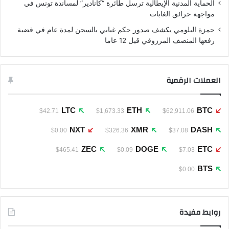
الحماية المدنية الإيطالية ترسل طائرة “كانادير” لمساندة تونس في
مواجهة حرائق الغابات
حمزة البلومي يكشف صدور حكم غيابي بالسجن لمدة عام في قضية
رفعها المنصف المرزوقي قبل 12 عاما
العملات الرقمية
LTC
ETH
BTC
$42.71
$1,673.33
$62,911.06
NXT
XMR
DASH
$0.00
$326.36
$37.08
ZEC
DOGE
ETC
$465.41
$0.09
$7.03
BTS
$0.00
روابط مفيدة