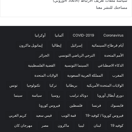
سياسة ملفات تعريف الارتباط (الاتحاد الأوروبي)
مساحتك للنشر معنا
Coronavirus
COVID-2019
ألمانيا
أوكرانيا
أيام قرطاج السينمائية
إسرائيل
إيطاليا
إيمانويل ماكرون
الأمم المتحدة
الترجي الرياضي التونسي
الجزائر
الذكاء الاصطناعي
السينما التونسية
القضية الفلسطينية
المغرب
المملكة العربية السعودية
الولايات المتحدة
الولايات المتحدة الأمريكية
بريطانيا
تركيا
تكنولوجيا
تونس
دوري أبطال أوروبا
دونالد ترامب
روسيا
سياسة
سينما
فايسبوك
فرنسا
فلسطين
فيروس كورونا
فيروس كورونا / كوفيد-19
قمة الويب
قيس سعيد
كريم الغربي
كوفيد 19
لبنان
ليبيا
ماكرون
مصر
مهرجان كان