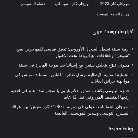
مهرجان كان 2023
مهرجان كان السينمائي
هشام المشيشي
وزارة الصحة التونسية
أخبار مابابوست عربي
أزمة سبتة تشعل السجال الأوروبي: تدفق قياسي للمهاجرين يضع
“شينغن” والعلاقات مع الرباط تحت الاختبار
ميلوني تلوّح بتعليق شنغن مع إسبانيا بعد موجة الهجرة في سبتة
الحماية المدنية الإيطالية ترسل طائرة “كانادير” لمساندة تونس في
مواجهة حرائق الغابات
حمزة البلومي يكشف صدور حكم غيابي بالسجن لمدة عام في قضية
رفعها المنصف المرزوقي قبل 12 عاما
مهرجان الحمامات الدولي في دورته الـ60: “ذاكرة تعيش” بين عراقة
المسرح التونسي وسحر الموسيقى العالمية
روابط مفيدة