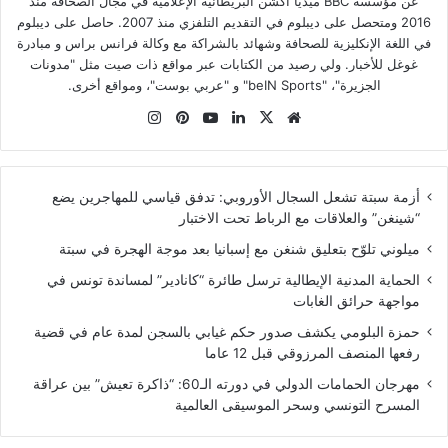
عن مؤسسة BBC ميديا أكشن البريطانية الإعلامية في مجال الصحافة منذ
2016 ومتحصل على ديبلوم في التقديم التلفزي منذ 2007. حاصل على ديبلوم
في اللغة الإنكليزية للصحافة وشهائد بالشراكة مع وكالة فرانس براس و مبادرة
غوغل للأخبار. ولي رصيد من الكتابات عبر مواقع ذات صيت مثل "مدونات
الجزيرة"، "beIN Sports" و "عربي بوست"، ومواقع أخرى.
موقع
‫X
لينكدإن
‫YouTube
بينتيريست
انستقرام
الويب
أزمة سبتة تشعل السجال الأوروبي: تدفق قياسي للمهاجرين يضع
“شينغن” والعلاقات مع الرباط تحت الاختبار
ميلوني تلوّح بتعليق شنغن مع إسبانيا بعد موجة الهجرة في سبتة
الحماية المدنية الإيطالية ترسل طائرة “كانادير” لمساندة تونس في
مواجهة حرائق الغابات
حمزة البلومي يكشف صدور حكم غيابي بالسجن لمدة عام في قضية
رفعها المنصف المرزوقي قبل 12 عاما
مهرجان الحمامات الدولي في دورته الـ60: “ذاكرة تعيش” بين عراقة
المسرح التونسي وسحر الموسيقى العالمية