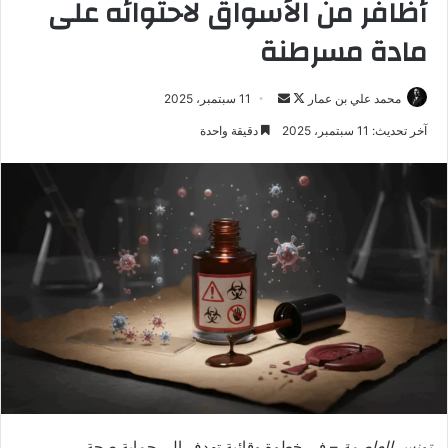
أظافر من الأسواق لاحتوائه على
مادة مسرطنة
تابع
أرسل
محمد علي بن عمار
11 سبتمبر، 2025
على
بريدا
آخر تحديث: 11 سبتمبر، 2025
دقيقة واحدة
X
إلكترونيا
تونس العاصمة
– في خطوة وقائية تهدف إلى حماية صحة