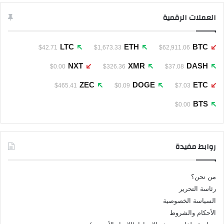
العملات الرقمية
LTC
ETH
BTC
$42.71
$1,673.33
$62,911.06
NXT
XMR
DASH
$0.00
$326.36
$37.08
ZEC
DOGE
ETC
$465.41
$0.09
$7.03
BTS
$0.00
روابط مفيدة
من نحن؟
رئاسة التحرير
السياسة الخصوصية
الأحكام والشروط