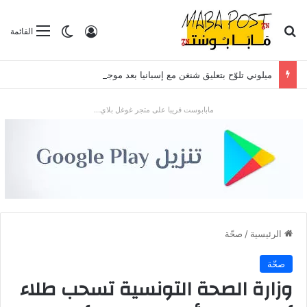
بحث عن
تسجيل الدخول
الوضع المظلم
القائمة
ميلوني تلوّح بتعليق شنغن مع إسبانيا بعد موجة الهجرة في سبتة
مابابوست قريبا على متجر غوغل بلاي...
الرئيسية
/
صحّة
صحّة
وزارة الصحة التونسية تسحب طلاء