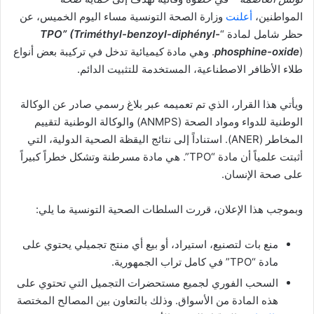
المواطنين،
أعلنت
وزارة الصحة التونسية مساء اليوم الخميس، عن
حظر شامل لمادة “
TPO” (Triméthyl-benzoyl-diphényl-
phosphine-oxide
). وهي مادة كيميائية تدخل في تركيبة بعض أنواع
طلاء الأظافر الاصطناعية، المستخدمة للتثبيت الدائم.
ويأتي هذا القرار، الذي تم تعميمه عبر بلاغ رسمي صادر عن الوكالة
الوطنية للدواء ومواد الصحة (ANMPS) والوكالة الوطنية لتقييم
المخاطر (ANER). استناداً إلى نتائج اليقظة الصحية الدولية، التي
أثبتت علمياً أن مادة “TPO”. هي مادة مسرطنة وتشكل خطراً كبيراً
على صحة الإنسان.
وبموجب هذا الإعلان، قررت السلطات الصحية التونسية ما يلي:
منع بات لتصنيع، استيراد، أو بيع أي منتج تجميلي يحتوي على
مادة “TPO” في كامل تراب الجمهورية.
السحب الفوري لجميع مستحضرات التجميل التي تحتوي على
هذه المادة من الأسواق. وذلك بالتعاون بين المصالح المختصة