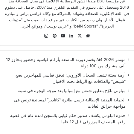
عن مؤسسة BBC ميديا أكشن البريطانية الإعلامية في مجال الصحافة منذ
2016 ومتحصل على ديبلوم في التقديم التلفزي منذ 2007. حاصل على ديبلوم
في اللغة الإنكليزية للصحافة وشهائد بالشراكة مع وكالة فرانس براس و مبادرة
غوغل للأخبار. ولي رصيد من الكتابات عبر مواقع ذات صيت مثل "مدونات
الجزيرة"، "beIN Sports" و "عربي بوست"، ومواقع أخرى.
موقع
‫X
لينكدإن
‫YouTube
بينتيريست
انستقرام
الويب
مؤتمر Ai4 2026 يختتم دورته التاسعة بأرقام قياسية وحضور يتجاوز 12
ألف مشارك من 100 دولة
أزمة سبتة تشعل السجال الأوروبي: تدفق قياسي للمهاجرين يضع
“شينغن” والعلاقات مع الرباط تحت الاختبار
ميلوني تلوّح بتعليق شنغن مع إسبانيا بعد موجة الهجرة في سبتة
الحماية المدنية الإيطالية ترسل طائرة “كانادير” لمساندة تونس في
مواجهة حرائق الغابات
حمزة البلومي يكشف صدور حكم غيابي بالسجن لمدة عام في قضية
رفعها المنصف المرزوقي قبل 12 عاما