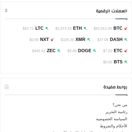
العملات الرقمية
LTC
ETH
BTC
$42.71
$1,673.33
$62,911.06
NXT
XMR
DASH
$0.00
$326.36
$37.08
ZEC
DOGE
ETC
$465.41
$0.09
$7.03
BTS
$0.00
روابط مفيدة
من نحن؟
رئاسة التحرير
السياسة الخصوصية
الأحكام والشروط