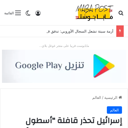
بحث عن
تسجيل الدخول
الوضع المظلم
القائمة
أزمة سبتة تشعل السجال الأوروبي: تدفق قياسي للمهاجرين يضع “شينغن” والعلاقات مع الرباط تحت الاختبار
مابابوست قريبا على متجر غوغل بلاي...
الرئيسية
/
العالم
العالم
إسرائيل تحذر قافلة “أسطول