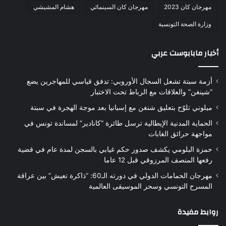
مهرجان كان 2023
مهرجان كان السينمائي
هشام المشيشي
وزارة الصحة التونسية
أخبار مابابوست عربي
أزمة سبتة تشعل السجال الأوروبي: تدفق قياسي للمهاجرين يضع
“شينغن” والعلاقات مع الرباط تحت الاختبار
ميلوني تلوّح بتعليق شنغن مع إسبانيا بعد موجة الهجرة في سبتة
الحماية المدنية الإيطالية ترسل طائرة “كانادير” لمساندة تونس في
مواجهة حرائق الغابات
حمزة البلومي يكشف صدور حكم غيابي بالسجن لمدة عام في قضية
رفعها المنصف المرزوقي قبل 12 عاما
مهرجان الحمامات الدولي في دورته الـ60: “ذاكرة تعيش” بين عراقة
المسرح التونسي وسحر الموسيقى العالمية
روابط مفيدة