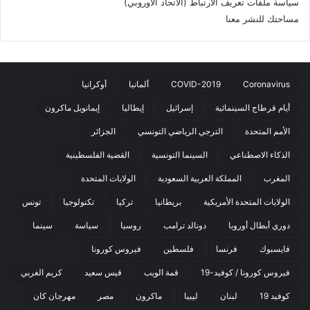
سياسة ملفات تعريف الارتباط (الاتحاد الأوروبي)
مساحتك للنشر معنا
Coronavirus
COVID-2019
ألمانيا
أوكرانيا
أيام قرطاج السينمائية
إسرائيل
إيطاليا
إيمانويل ماكرون
الأمم المتحدة
الترجي الرياضي التونسي
الجزائر
الذكاء الاصطناعي
السينما التونسية
القضية الفلسطينية
المغرب
المملكة العربية السعودية
الولايات المتحدة
الولايات المتحدة الأمريكية
بريطانيا
تركيا
تكنولوجيا
تونس
دوري أبطال أوروبا
دونالد ترامب
روسيا
سياسة
سينما
فايسبوك
فرنسا
فلسطين
فيروس كورونا
فيروس كورونا / كوفيد-19
قمة الويب
قيس سعيد
كريم الغربي
كوفيد 19
لبنان
ليبيا
ماكرون
مصر
مهرجان كان