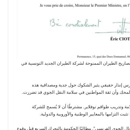
اريح الطيران الممنوحة لشركة الطيران الجديد التونسية في
س إنذار حقيقي يثير الشكوك حول جدية ومصداقية هذه
المحك وأن ثقة المواطنين في سلامة النقل الجوي قد تضررت.
مة وتدريب طواقم نوفلاير. مشترطًا أن لا يُسمح للشركة
بت التزامها بالمعايير الوطنية والأوروبية والدولية.
جال الجوي الفرنسي”. مطالبًا الحكومة بالتحرك السريع قبل وقوع