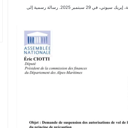
وجّه النائب الفرنسي عن منطقة الألب البحرية الفرنسية، إيريك سيوتي، في 29 سبتمبر 2025. رسالة رسمية إلى