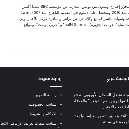
محمد علي بن عمار صحفي مستقل، محرر إخباري ومدون من تونس. متدرّب عن مؤسسة BBC ميديا أكشن
البريطانية الإعلامية في مجال الصحافة منذ 2016 ومتحصل على ديبلوم في التقديم التلفزي منذ 2007. حاصل
افة وشهائد بالشراكة مع وكالة فرانس براس و مبادرة غوغل للأخبار. ولي
رصيد من الكتابات عبر مواقع ذات صيت مثل "مدونات الجزيرة"، "beIN Sports" و "عربي بوست"، ومواقع
بابوست عربي
روابط مفيدة
بتة تشعل السجال الأوروبي: تدفق
رئاسة التحرير
للمهاجرين يضع “شينغن” والعلاقات
سياسة الخصوصية
اط تحت الاختبار
الأحكام والشروط
تلوّح بتعليق شنغن مع إسبانيا بعد
لهجرة في سبتة
سياسة ملفات تعريف الارتباط (الاتحاد