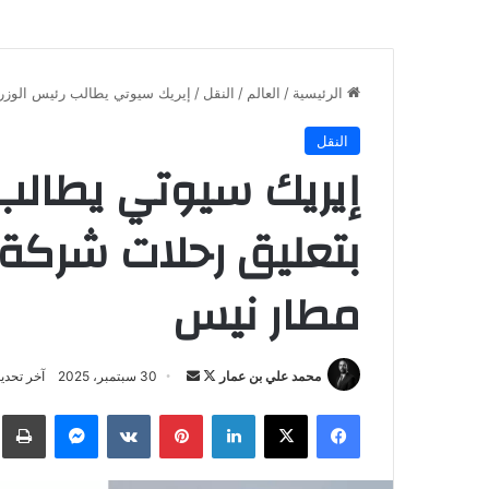
الرئيسية
/
العالم
/
النقل
/
إيريك سيوتي يطالب رئيس الوزراء الفرنسي بتعل
النقل
إيريك سيوتي يطالب 
مطار نيس
تابع
أرسل
محمد علي بن عمار
30 سبتمبر، 2025
آخر تحديث: 30 سبتمب
على
بريدا
فيسبوك
‫X
لينكدإن
بينتيريست
ماسنجر
ط
X
إلكترونيا