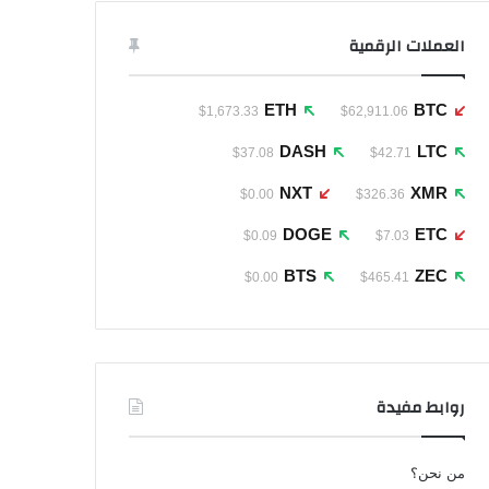
العملات الرقمية
ETH
BTC
$1,673.33
$62,911.06
DASH
LTC
$37.08
$42.71
NXT
XMR
$0.00
$326.36
DOGE
ETC
$0.09
$7.03
BTS
ZEC
$0.00
$465.41
روابط مفيدة
من نحن؟