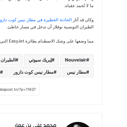
ما لا تُحمد عقباه.
وكان قد أثار
الحادثة الخطيرة في مطار نيس كوت دازور
الطيران التونسية نوفلار أن تدخل في مسار خاطئ.
مما وضعها على وشك الاصطدام بطائرة EasyJet التي كانت تستعد للإقلاع نحو مدينة نانت الفرنسية.
Nouvelair
إيريك سيوتي
الطيران 
مطار نيس
مطار نيس كوت دازور
محمد علي بن عمار