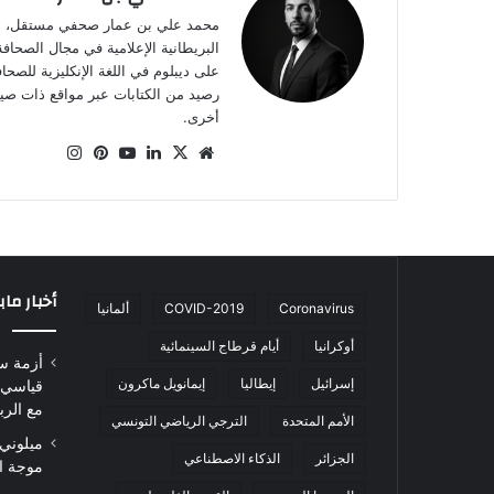
على ديبلوم في اللغة الإنكليزية للصح
أخرى.
موقع
‫X
لينكدإن
‫YouTube
بينتيريست
انستقرام
الويب
أخبار ما
Coronavirus
COVID-2019
ألمانيا
أوكرانيا
أيام قرطاج السينمائية
أزمة س
إسرائيل
إيطاليا
إيمانويل ماكرون
قياسي 
مع الرب
الأمم المتحدة
الترجي الرياضي التونسي
ميلوني 
الجزائر
الذكاء الاصطناعي
موجة ا