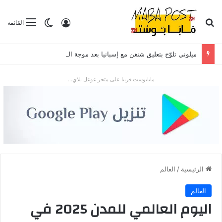
بحث عن
تسجيل الدخول
الوضع المظلم
القائمة
ميلوني تلوّح بتعليق شنغن مع إسبانيا بعد موجة الهجرة في سبتة
مابابوست قريبا على متجر غوغل بلاي...
الرئيسية
/
العالم
العالم
اليوم العالمي للمدن 2025 في