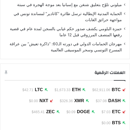
ميلوني تلوّح بتعليق شنغن مع إسبانيا بعد موجة الهجرة في سبتة
الحماية المدنية الإيطالية ترسل طائرة “كانادير” لمساندة تونس في
مواجهة حرائق الغابات
حمزة البلومي يكشف صدور حكم غيابي بالسجن لمدة عام في قضية
رفعها المنصف المرزوقي قبل 12 عاما
مهرجان الحمامات الدولي في دورته الـ60: “ذاكرة تعيش” بين عراقة
المسرح التونسي وسحر الموسيقى العالمية
العملات الرقمية
LTC
ETH
BTC
$42.71
$1,673.33
$62,911.06
NXT
XMR
DASH
$0.00
$326.36
$37.08
ZEC
DOGE
ETC
$465.41
$0.09
$7.03
BTS
$0.00