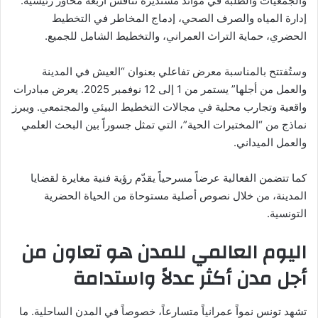
والجمعيات والطلبة في موائد مستديرة تناقش أربعة محاور رئيسية:
إدارة المياه والصرف الصحي، إدماج المخاطر في التخطيط
الحضري، حماية التراث العمراني، والتخطيط الشامل للجميع.
وستُفتتح بالمناسبة معرض تفاعلي بعنوان “العيش في المدينة
والعمل من أجلها” يستمر من 1 إلى 12 نوفمبر 2025. يعرض مبادرات
واقعية وتجارب محلية في مجالات التخطيط البيئي والمجتمعي. ويبرز
نماذج من “المختبرات الحية”، التي تمثل جسوراً بين البحث العلمي
والعمل الميداني.
كما تتضمن الفعالية عرضاً مسرحياً يقدّم رؤية فنية مغايرة لقضايا
المدينة، من خلال نصوص أصلية مستوحاة من الحياة الحضرية
التونسية.
اليوم العالمي للمدن هو تعاون من
أجل مدن أكثر عدلاً واستدامة
تشهد تونس نمواً عمرانياً متسارعاً، خصوصاً في المدن الساحلية. ما