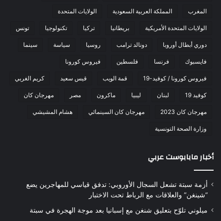
المغرب
المملكة العربية السعودية
الولايات المتحدة
الولايات المتحدة الأمريكية
بريطانيا
تركيا
تكنولوجيا
تونس
دوري أبطال أوروبا
دونالد ترامب
روسيا
سياسة
سينما
فايسبوك
فرنسا
فلسطين
فيروس كورونا
فيروس كورونا / كوفيد-19
قمة الويب
قيس سعيد
كريم الغربي
كوفيد 19
لبنان
ليبيا
ماكرون
مصر
مهرجان كان
مهرجان كان 2023
مهرجان كان السينمائي
هشام المشيشي
وزارة الصحة التونسية
أخبار مابابوست عربي
أزمة سبتة تشعل السجال الأوروبي: تدفق قياسي للمهاجرين يضع
“شينغن” والعلاقات مع الرباط تحت الاختبار
ميلوني تلوّح بتعليق شنغن مع إسبانيا بعد موجة الهجرة في سبتة