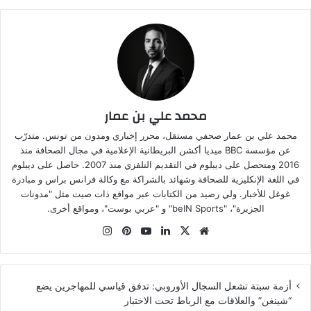
محمد علي بن عمار
محمد علي بن عمار صحفي مستقل، محرر إخباري ومدون من تونس. متدرّب
عن مؤسسة BBC ميديا أكشن البريطانية الإعلامية في مجال الصحافة منذ
2016 ومتحصل على ديبلوم في التقديم التلفزي منذ 2007. حاصل على ديبلوم
في اللغة الإنكليزية للصحافة وشهائد بالشراكة مع وكالة فرانس براس و مبادرة
غوغل للأخبار. ولي رصيد من الكتابات عبر مواقع ذات صيت مثل "مدونات
الجزيرة"، "beIN Sports" و "عربي بوست"، ومواقع أخرى.
موقع
‫X
لينكدإن
‫YouTube
بينتيريست
انستقرام
الويب
أزمة سبتة تشعل السجال الأوروبي: تدفق قياسي للمهاجرين يضع
“شينغن” والعلاقات مع الرباط تحت الاختبار