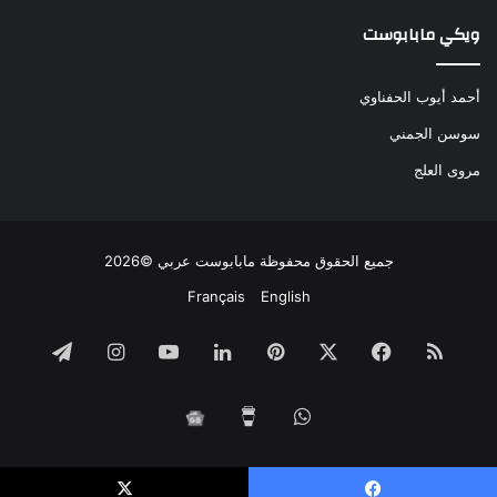
ويكي مابابوست
أحمد أيوب الحفناوي
سوسن الجمني
مروى العلج
جميع الحقوق محفوظة مابابوست عربي ©2026
Français
English
ملخص
فيسبوك
‫X
بينتيريست
لينكدإن
‫YouTube
انستقرام
تيلقرام
الموقع
واتساب
‫Buy
مابابوست
RSS
Me
على