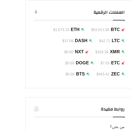
العملات الرقمية
ETH
BTC
$1,673.33
$62,911.06
DASH
LTC
$37.08
$42.71
NXT
XMR
$0.00
$326.36
DOGE
ETC
$0.09
$7.03
BTS
ZEC
$0.00
$465.41
روابط مفيدة
من نحن؟