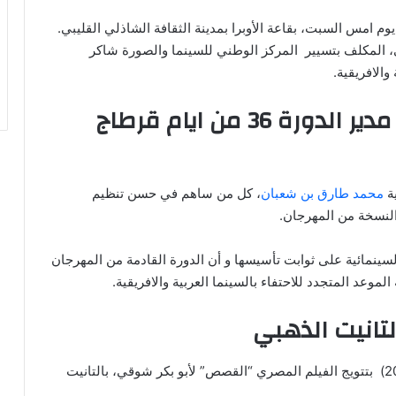
وم امس السبت، بقاعة الأوبرا بمدينة الثقافة الشاذلي القليبي.
، المكلف بتسيير المركز الوطني للسينما والصورة شاكر
الافريقية.
كلمة محمد طارق بن شعبان مدير الدورة 36 من ايام قرطاج
محمد طارق بن شعبان
، كل من ساهم في حسن تنظيم
 النسخة من المهرجان.
مائية على ثوابت تأسيسها و أن الدورة القادمة من المهرجان
لموعد المتجدد للاحتفاء بالسينما العربية والافريقية.
تانيت الذهبي
واختتمت أيام قرطاج السينمائية (13 – 20 ديسمبر 2025) بتتويج الفيلم المصري “القصص” لأبو بكر شوقي، بالتانيت