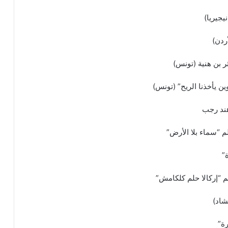
يجيريا)
ردن)
 بن هنية (تونس)
ن يأخذنا الريح” (تونس)
هند رجب
م “سماء بلا الأرض”
”
 “إركالا حلم كلكامش”
شاد)
ة”