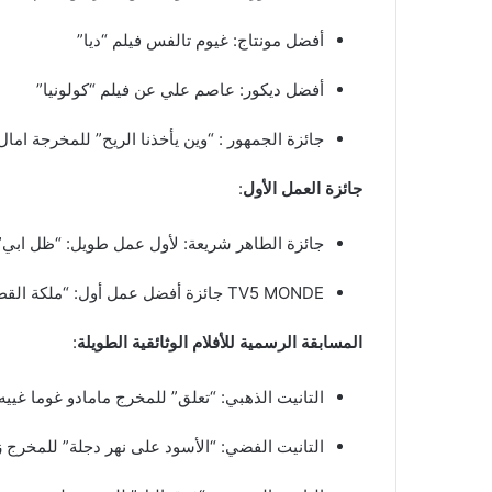
أفضل مونتاج: غيوم تالفس فيلم “ديا”
أفضل ديكور: عاصم علي عن فيلم “كولونيا”
جائزة الجمهور : “وين يأخذنا الريح” للمخرجة امال
جائزة العمل الأول
:
جائزة الطاهر شريعة: لأول عمل طويل: “ظل ابي” لل
TV5 MONDE جائزة أفضل عمل أول: “ملكة القطن” للمخرجة سوزانا ميرغني (السودان)
المسابقة الرسمية للأفلام الوثائقية الطويلة
:
التانيت الذهبي: “تعلق” للمخرج مامادو غوما غييه
التانيت الفضي: “الأسود على نهر دجلة” للمخرج