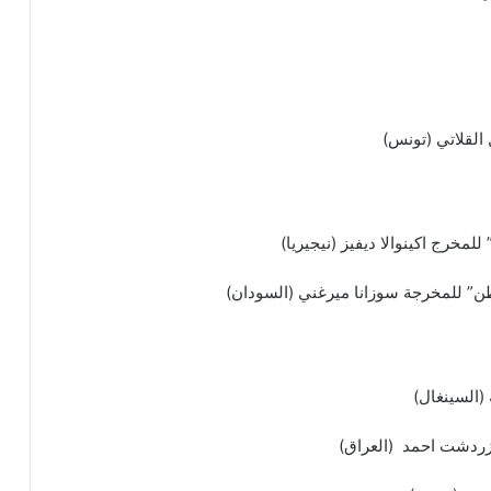
 القلاتي (تونس)
مخرج اكينوالا ديفيز (نيجيريا)
 (السينغال)
 زردشت احمد (العراق)