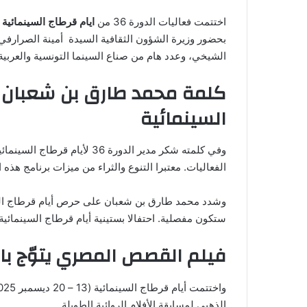
اختتمت فعاليات الدورة 36 من
ايام قرطاج السينمائية
ي
بحضور وزيرة الشؤون الثقافية السيدة أمينة الصرارفي
الشيخي، وعدد هام من صناع السينما التونسية والعربية و
السينمائية
وفي كلمته شكر مدير الدورة 36 لأيام قرطاج السينمائية
الفعاليات. معتبرا التنوع والثراء من ميزات برنامج هذه
وشدد محمد طارق بن شعبان على حرص أيام قرطاج السين
ستكون مفصلية. احتفالا بستينية أيام قرطاج السينمائية ا
فيلم القصص المصري يتوّج بال
الذهبي لمسابقة الأفلام الروائية الطويلة.