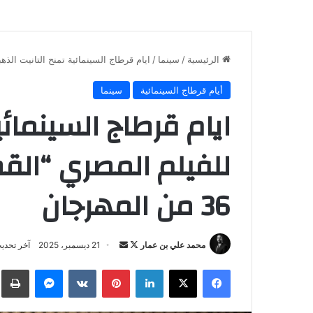
الرئيسية
/
سينما
/
ايام قرطاج السينمائية تمنح التانيت الذهبي لل
أيام قرطاج السينمائية
سينما
ايام قرطاج السينمائي
للفيلم المصري “الق
36 من المهرجان
تابع
أرسل
محمد علي بن عمار
21 ديسمبر، 2025
آخر تحديث: 21 ديسمبر
على
بريدا
فيسبوك
‫X
لينكدإن
بينتيريست
ماسنجر
ط
X
إلكترونيا