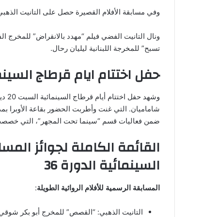
وفي مسابقة الأفلام القصيرة حصل على التانيت الذهبي فيلم “32 ب مشاكل داخلية” للمخرج المصر
ونال التانيت الفضي فيلم “مهدد بالانقراض” للمخرج ا
تسبح” للمخرجة اللبنانية ليليان رحال.
حفل اختتام ايام قرطاج السينمائي
شاماميان. التي غنت وأطربت الحضور بقاعة الأوبرا بمدي
ضمن فعاليات قسم “سينما تحت المجهر”، التي خصصت في الدورة 36 لسينماءات أرمينا
القائمة الكاملة لجوائز المسا
السينمائية الدورة 36
المسابقة الرسمية للأفلام الروائية الطويلة
:
التانيت الذهبي: “القصص” للمخرج أبو بكر شوقي