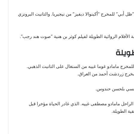
 أبي” للمخرج “أكينوالا ديفيز” من نيجيريا. والتانيت البرونزي
لأفلام الروائية الطويلة لفيلم كوثر بن هنية “صوت هند رجب”.
طويلة
 للمخرج مامادو غوما غييه من السنغال على التانيت الذهبي.
مخرج زردشت أحمد من العراق.
تونسي بلحسن حندوس.
الراحل مامادو مصطفى غييه. الذي غادر الحياة مؤخرا قبل
ية الطويلة.