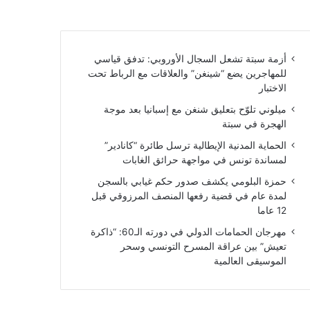
أزمة سبتة تشعل السجال الأوروبي: تدفق قياسي
للمهاجرين يضع “شينغن” والعلاقات مع الرباط تحت
الاختبار
ميلوني تلوّح بتعليق شنغن مع إسبانيا بعد موجة
الهجرة في سبتة
الحماية المدنية الإيطالية ترسل طائرة “كانادير”
لمساندة تونس في مواجهة حرائق الغابات
حمزة البلومي يكشف صدور حكم غيابي بالسجن
لمدة عام في قضية رفعها المنصف المرزوقي قبل
12 عاما
مهرجان الحمامات الدولي في دورته الـ60: “ذاكرة
تعيش” بين عراقة المسرح التونسي وسحر
الموسيقى العالمية