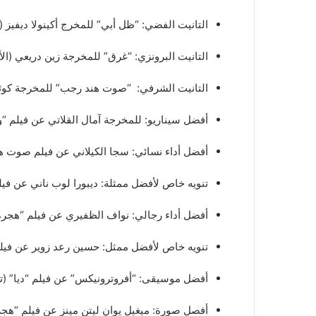
التانيت الفضي: “ظل أبي” للمخرج أكينولا ديفيز (ن
التانيت البرونزي: “غرق” للمخرجة زين دريعي (الأ
التانيت الشرفي: “صوت هند رجب” للمخرجة كوثر
أفضل سيناريو: للمخرجة آمال القلاتي عن فيلم “وي
أفضل أداء نسائي: سجا الكيلاني عن فيلم صوت 
تنويه خاص لأفضل ممثلة: ديبورا لوب ناني عن فيل
أفضل أداء رجالي: نواف الظفيري عن فيلم “هجرة
تنويه خاص لأفضل ممثل: حسين رعد زوير عن فيلم
أفضل موسيقى: “أفروترونيكس” عن فيلم “ديا” (ت
أفصل صورة: ميغيل يوان ليتن مينز عن فيلم “هجر