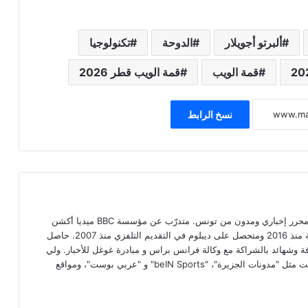
ألبرتو أجويلار
الدوحة
تكنولوجيا
قمة الويب
قمة الويب قطر 2026
نسخ الرابط
محمد علي بن عمار صحفي مستقل، محرر إخباري ومدون من تونس. متدرّب عن مؤسسة BBC ميديا أكشن
البريطانية الإعلامية في مجال الصحافة منذ 2016 ومتحصل على ديبلوم في التقديم التلفزي منذ 2007. حاصل
افة وشهائد بالشراكة مع وكالة فرانس براس و مبادرة غوغل للأخبار. ولي
رصيد من الكتابات عبر مواقع ذات صيت مثل "مدونات الجزيرة"، "beIN Sports" و "عربي بوست"، ومواقع