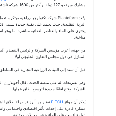
مشارك من نحو 127 دولة، وأكثر من 1600 شركة ناشئة ومستثمر عالمي.
وتُعد Plantaform شركة تكنولوجيا زراعية م
يحتوي على الماء والعناصر الغذائية مباشرة. ما يوفر اس
مناخية.
من جهته، أعرب مؤسس الشركة والرئيس التنفيذي ألبرتو
المنازل في دول مجلس التعاون الخليجي أولًا
قبل أن تمتد إلى البيئات الزراعية التجارية في المناطق
وفي تصريحات له على منصة الحدث، قال أجويلار إن الت
للشركة. وفتح آفاقًا جديدة لتوسيع نطاق عملها.
يُذكر أن جوائز
PITCH
تعتبر من أبرز فرص الانطلاق للش
مبتكرة قادرة على إحداث تأثير اقتصادي واجتماعي و
دول تنافست على الجائزة في مجالات مختلفة.