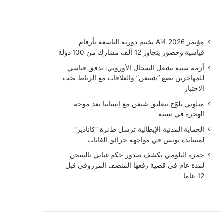
مؤتمر Ai4 2026 يختتم دورته التاسعة بأرقام
قياسية وحضور يتجاوز 12 ألف مشارك من 100 دولة
أزمة سبتة تشعل السجال الأوروبي: تدفق قياسي
للمهاجرين يضع “شينغن” والعلاقات مع الرباط تحت
الاختبار
ميلوني تلوّح بتعليق شنغن مع إسبانيا بعد موجة
الهجرة في سبتة
الحماية المدنية الإيطالية ترسل طائرة “كانادير”
لمساندة تونس في مواجهة حرائق الغابات
حمزة البلومي يكشف صدور حكم غيابي بالسجن
لمدة عام في قضية رفعها المنصف المرزوقي قبل
12 عاما