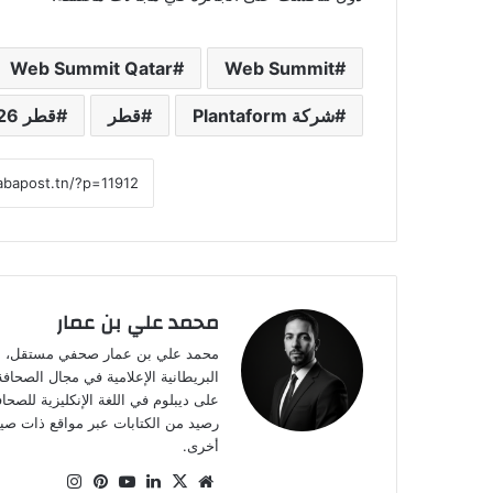
Web Summit Qatar
Web Summit
شركة Plantaform
قطر
قطر 2026
محمد علي بن عمار
على ديبلوم في اللغة الإنكليزية للصح
أخرى.
موقع
‫X
لينكدإن
‫YouTube
بينتيريست
انستقرام