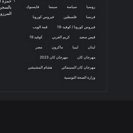
حمزة ا
روسيا
سياسة
سينما
فايسبوك
بالسجن
المرزوقي 
فرنسا
فلسطين
فيروس كورونا
فيروس كورونا / كوفيد-19
قمة الويب
قيس سعيد
كريم الغربي
كوفيد 19
لبنان
ليبيا
ماكرون
مصر
مهرجان كان
مهرجان كان 2023
مهرجان كان السينمائي
هشام المشيشي
وزارة الصحة التونسية