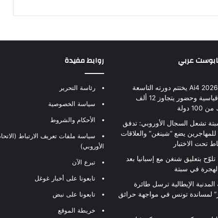
بابوست عربي
روابط مفيدة
مؤتمر Ai4 2026 يختتم دورته التاسعة
رئاسة التحرير
بأرقام قياسية وحضور يتجاوز 12 ألف
سياسة الخصوصية
10 دولة
الأحكام والشروط
بتة تشعل السجال الأوروبي: تدفق
للمهاجرين يضع “شينغن” والعلاقات
سياسة ملفات تعريف الارتباط (الاتحاد
اط تحت الاختبار
الأوروبي)
تلوّح بتعليق شنغن مع إسبانيا بعد
تبرع الآن
لهجرة في سبتة
تابعونا على أخبار غوغل
 المدنية الإيطالية ترسل طائرة
ير” لمساندة تونس في مواجهة حرائق
تابعونا على نبض
خريطة الموقع