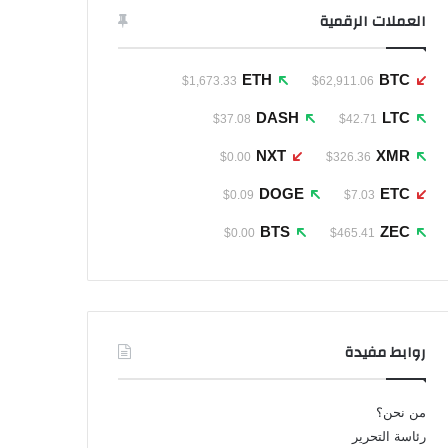
العملات الرقمية
ETH
BTC
$1,673.33
$62,911.06
DASH
LTC
$37.08
$42.71
NXT
XMR
$0.00
$326.36
DOGE
ETC
$0.09
$7.03
BTS
ZEC
$0.00
$465.41
روابط مفيدة
من نحن؟
رئاسة التحرير