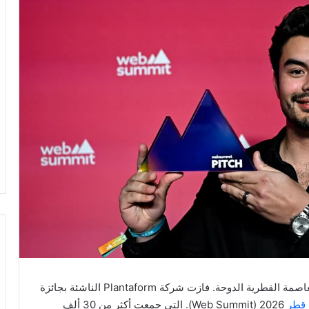
– في حدث ريادي عالمي بارز أقيم في العاصمة القطرية الدوحة. فازت شركة Plantaform الناشئة بجائزة
 قطر
2026 (Web Summit). التي جمعت أكثر من 30 ألف