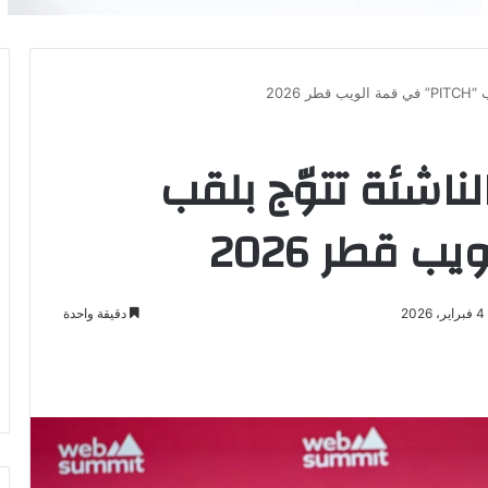
كة Plantaform الناشئة تتوّج بلقب
2
دقيقة واحدة
باعة