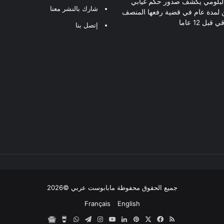
لبلومي يكشف صدور حكم غيابي
شارك بالنشر معنا
 لمدة عام في قضية رفعها المنصف
قبل 12 عاما
إتصل بنا
جميع الحقوق محفوظة مابابوست عربي ©2026
Français
English
ملخص
‫X
فيسبوك
بينتيريست
لينكدإن
‫YouTube
انستقرام
تيلقرام
واتساب
‫Buy
مابابوست