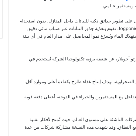
بتكرة. تعمل على تطوير حدائق ذكية للنباتات داخل المنازل، بدون استخدام
التربة التقليدية. حيث تعتمد على تقنية جديدة تسمى fogponics، تقوم بتغذية جذور النباتات عبر ضباب مائي دقيق
تهلاك الماء ويُسرّع نمو المحاصيل على مدار العام في أي بيئة
 أجويلار، عن شغفه برؤية تكنولوجيا الشركة تُستخدم في
 الصحراوية. بهدف إنتاج غذاء طازج بكفاءة أعلى وموارد أقل.
فاعل مع المستثمرين والخبراء في الدوحة، أعطى دفعة قوية
ركات الناشئة على مستوى العالم. حيث تُمنح لأفكار تقنية
اسع النطاق. وقد شهدت هذه النسخة مشاركة شركات من عدة