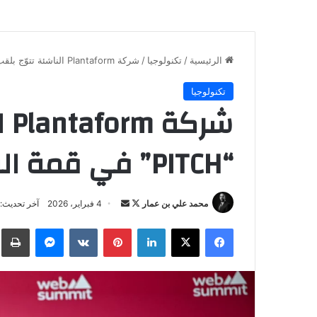
الرئيسية
/
تكنولوجيا
/
شركة Plantaform الناشئة تتوّج بلقب “PITCH” في قمة الويب قطر 2026
تكنولوجيا
شر
“PITCH” في قمة الويب قطر 2026
تابع
أرسل
محمد علي بن عمار
4 فبراير، 2026
آخر تحديث: 4 فبراير، 026
على
بريدا
فيسبوك
‫X
لينكدإن
بينتيريست
ماسنجر
ط
X
إلكترونيا