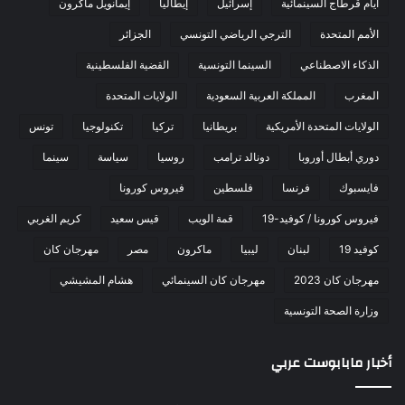
أيام قرطاج السينمائية
إسرائيل
إيطاليا
إيمانويل ماكرون
الأمم المتحدة
الترجي الرياضي التونسي
الجزائر
الذكاء الاصطناعي
السينما التونسية
القضية الفلسطينية
المغرب
المملكة العربية السعودية
الولايات المتحدة
الولايات المتحدة الأمريكية
بريطانيا
تركيا
تكنولوجيا
تونس
دوري أبطال أوروبا
دونالد ترامب
روسيا
سياسة
سينما
فايسبوك
فرنسا
فلسطين
فيروس كورونا
فيروس كورونا / كوفيد-19
قمة الويب
قيس سعيد
كريم الغربي
كوفيد 19
لبنان
ليبيا
ماكرون
مصر
مهرجان كان
مهرجان كان 2023
مهرجان كان السينمائي
هشام المشيشي
وزارة الصحة التونسية
أخبار مابابوست عربي