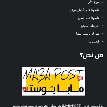
تبرع الآن
تابعونا على أخبار غوغل
تابعونا على نبض
خريطة الموقع
شارك بالنشر معنا
إتصل بنا
من نحن؟
مابابوست عربي (MABAPOST) هو مجلة إلكترونية تونسية تقدم محتوى