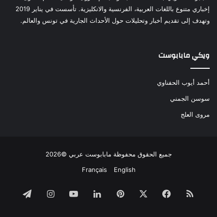
إخباري متنوع باللغات العربية، الفرنسية والانكليزية. تأسست في يناير 2019
وتهدف إلى تقديم أخبار وتحليلات حول الأحداث الجارية في تونس والعالم.
ويكي مابابوست
أحمد أيوب الحفناوي
سوسن الجمني
مروى العلج
جميع الحقوق محفوظة مابابوست عربي ©2026
Français
English
ملخص
فيسبوك
‫X
بينتيريست
لينكدإن
‫YouTube
انستقرام
تيلقرام
الموقع