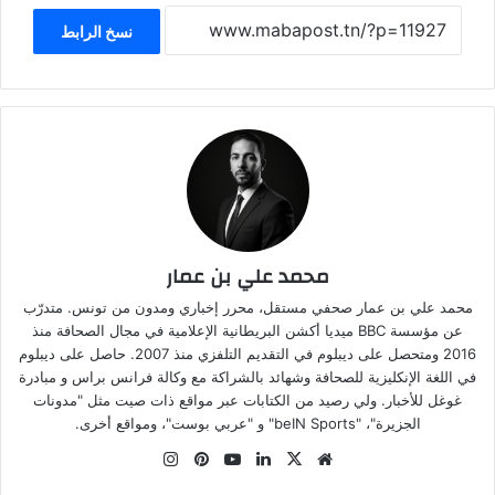
نسخ الرابط
محمد علي بن عمار
محمد علي بن عمار صحفي مستقل، محرر إخباري ومدون من تونس. متدرّب
عن مؤسسة BBC ميديا أكشن البريطانية الإعلامية في مجال الصحافة منذ
2016 ومتحصل على ديبلوم في التقديم التلفزي منذ 2007. حاصل على ديبلوم
في اللغة الإنكليزية للصحافة وشهائد بالشراكة مع وكالة فرانس براس و مبادرة
غوغل للأخبار. ولي رصيد من الكتابات عبر مواقع ذات صيت مثل "مدونات
الجزيرة"، "beIN Sports" و "عربي بوست"، ومواقع أخرى.
موقع
‫X
لينكدإن
‫YouTube
بينتيريست
انستقرام
الويب