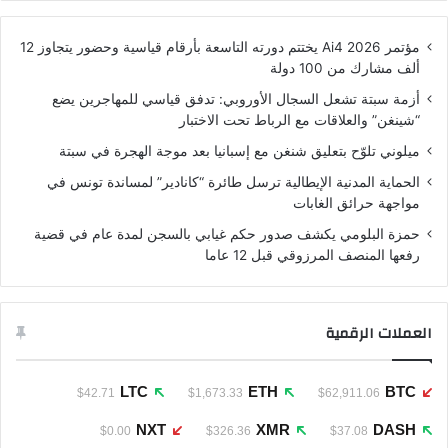
مؤتمر Ai4 2026 يختتم دورته التاسعة بأرقام قياسية وحضور يتجاوز 12
ألف مشارك من 100 دولة
أزمة سبتة تشعل السجال الأوروبي: تدفق قياسي للمهاجرين يضع
“شينغن” والعلاقات مع الرباط تحت الاختبار
ميلوني تلوّح بتعليق شنغن مع إسبانيا بعد موجة الهجرة في سبتة
الحماية المدنية الإيطالية ترسل طائرة “كانادير” لمساندة تونس في
مواجهة حرائق الغابات
حمزة البلومي يكشف صدور حكم غيابي بالسجن لمدة عام في قضية
رفعها المنصف المرزوقي قبل 12 عاما
العملات الرقمية
LTC
ETH
BTC
$42.71
$1,673.33
$62,911.06
NXT
XMR
DASH
$0.00
$326.36
$37.08