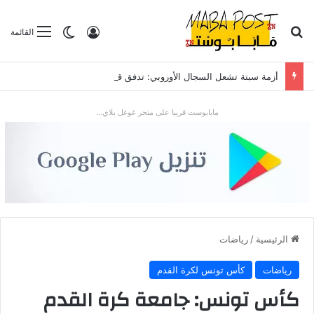
بحث عن
تسجيل الدخول
الوضع المظلم
القائمة
أزمة سبتة تشعل السجال الأوروبي: تدفق قياسي للمهاجرين يضع “شينغن” والعلاقات مع الرباط تحت الاختبار
مابابوست قريبا على متجر غوغل بلاي...
الرئيسية
/
رياضات
رياضات
كأس تونس لكرة القدم
كأس تونس: جامعة كرة القدم