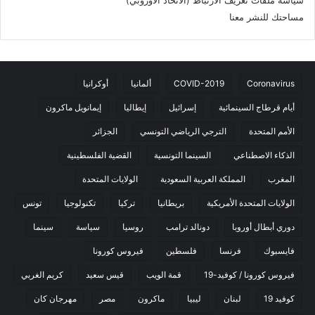
سياسة ملفات تعريف الارتباط (الاتحاد الأوروبي)
مساحتك للنشر معنا
Coronavirus
COVID-2019
ألمانيا
أوكرانيا
أيام قرطاج السينمائية
إسرائيل
إيطاليا
إيمانويل ماكرون
الأمم المتحدة
الترجي الرياضي التونسي
الجزائر
الذكاء الاصطناعي
السينما التونسية
القضية الفلسطينية
المغرب
المملكة العربية السعودية
الولايات المتحدة
الولايات المتحدة الأمريكية
بريطانيا
تركيا
تكنولوجيا
تونس
دوري أبطال أوروبا
دونالد ترامب
روسيا
سياسة
سينما
فايسبوك
فرنسا
فلسطين
فيروس كورونا
فيروس كورونا / كوفيد-19
قمة الويب
قيس سعيد
كريم الغربي
كوفيد 19
لبنان
ليبيا
ماكرون
مصر
مهرجان كان