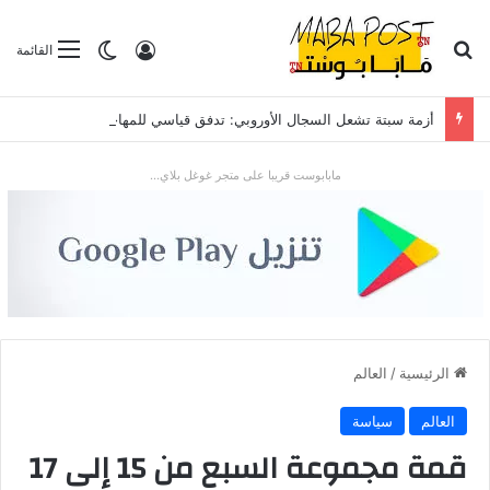
بحث عن
تسجيل الدخول
الوضع المظلم
القائمة
أزمة سبتة تشعل السجال الأوروبي: تدفق قياسي للمهاجرين يضع “شينغن” والعلاقات مع الرباط تحت الاختبار
مابابوست قريبا على متجر غوغل بلاي...
الرئيسية
/
العالم
العالم
سياسة
قمة مجموعة السبع من 15 إلى 17