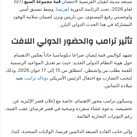
تستعد مدينة ايفيان الفرنسية لاحتضان
قمة مجموعة السبع
(G7)
لعام 2026، تحت الرئاسة الدورية
لفرنسا
. وسط تنسيق أمني
ولوجستي رفيع المستوى، بين باريس وبرن لضمان سلامة الوفود
المشاركة في هذا الحدث الدولي البارز.
تأثير ترامب والحضور الدولي اللافت
تشهد كواليس قمة إيفيان صراعا دبلوماسيا حاداً يعكس الانقسام
حول هوية النظام الدولي الجديد. حيث تم تعديل المواعيد الرسمية
للقمة بطلب من واشنطن، لتنطلق من 15 إلى 17 جوان 2026. وذلك
لتجنب التضارب مع احتفال الرئيس الأمريكي
دونالد ترامب
بعيد
ميلاده الثمانين.
وسيكون ترامب محور الاهتمام، خاصة مع إعلان قصر الإليزيه عن
تخصيصه. بدعوة عشاء منفردة وسخية في قصر فرساي عقب القمة،
رغم التوترات التجارية القائمة.
وإلى جانب القادة السبعة الدائمين فرنسا، الولايات المتحدة، كندا،