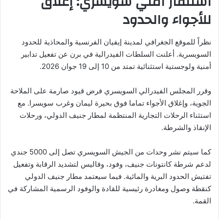
استنفار أمني سويسري: إغلاق
للأجواء والحدود
نظراً للموقع الجغرافي لمدينة إيفيان الفرنسية والمحاذية للحدود
السويسرية. أعلنت السلطات الفيدرالية في برن عن تفعيل تدابير
أمنية ولوجستية استثنائية تمتد من 10 إلى 19 جوان 2026.
وقرر المجلس الفيدرالي السويسري فرض قيود صارمة على الملاحة
الجوية، وإغلاق الأجواء تماما فوق بحيرة ليمان وغرب سويسرا. مع
استثناء الرحلات التجارية المنتظمة لمطار جنيف الدولي، ورحلات
الإنقاذ والشرطة.
كما سيتم نشر وحدات من الجيش السويسري تصل إلى 5000 جندي
لدعم شرطة كانتونات جنيف، وفود، وفاليس لتشديد الرقابة وتفعيل
تفتيش الحدود البرية والمائية. فيما سيعتمد مطار جنيف الدولي
كنقطة وصول ومغادرة رئيسية للقادة والوفود الرسمية المشاركة في
القمة.