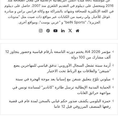
عن مؤسسة BBC ميديا أكشن البريطانية الإعلامية في مجال الصحافة منذ
2016 ومتحصل على ديبلوم في التقديم التلفزي منذ 2007. حاصل على ديبلوم
في اللغة الإنكليزية للصحافة وشهائد بالشراكة مع وكالة فرانس براس و مبادرة
غوغل للأخبار. ولي رصيد من الكتابات عبر مواقع ذات صيت مثل "مدونات
الجزيرة"، "beIN Sports" و "عربي بوست"، ومواقع أخرى.
موقع
‫X
لينكدإن
‫YouTube
بينتيريست
انستقرام
الويب
مؤتمر Ai4 2026 يختتم دورته التاسعة بأرقام قياسية وحضور يتجاوز 12
ألف مشارك من 100 دولة
أزمة سبتة تشعل السجال الأوروبي: تدفق قياسي للمهاجرين يضع
“شينغن” والعلاقات مع الرباط تحت الاختبار
ميلوني تلوّح بتعليق شنغن مع إسبانيا بعد موجة الهجرة في سبتة
الحماية المدنية الإيطالية ترسل طائرة “كانادير” لمساندة تونس في
مواجهة حرائق الغابات
حمزة البلومي يكشف صدور حكم غيابي بالسجن لمدة عام في قضية
رفعها المنصف المرزوقي قبل 12 عاما