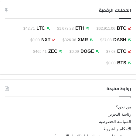
العملات الرقمية
LTC
ETH
BTC
$42.71
$1,673.33
$62,911.06
NXT
XMR
DASH
$0.00
$326.36
$37.08
ZEC
DOGE
ETC
$465.41
$0.09
$7.03
BTS
$0.00
روابط مفيدة
من نحن؟
رئاسة التحرير
السياسة الخصوصية
الأحكام والشروط