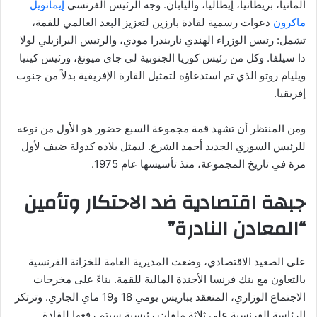
ألمانيا، بريطانيا، إيطاليا، واليابان. وجه الرئيس الفرنسي
إيمانويل
ماكرون
دعوات رسمية لقادة بارزين لتعزيز البعد العالمي للقمة،
تشمل: رئيس الوزراء الهندي ناريندرا مودي، والرئيس البرازيلي لولا
دا سيلفا. وكل من رئيس كوريا الجنوبية لي جاي ميونغ، ورئيس كينيا
ويليام روتو الذي تم استدعاؤه لتمثيل القارة الإفريقية بدلاً من جنوب
إفريقيا.
ومن المنتظر أن تشهد قمة مجموعة السبع حضور هو الأول من نوعه
للرئيس السوري الجديد أحمد الشرع. ليمثل بلاده كدولة ضيف لأول
مرة في تاريخ المجموعة، منذ تأسيسها عام 1975.
جبهة اقتصادية ضد الاحتكار وتأمين
“المعادن النادرة”
على الصعيد الاقتصادي، وضعت المديرية العامة للخزانة الفرنسية
بالتعاون مع بنك فرنسا الأجندة المالية للقمة. بناءً على مخرجات
الاجتماع الوزاري، المنعقد بباريس يومي 18 و19 ماي الجاري. وترتكز
الرئاسة الفرنسية على ثلاثة ملفات رئيسية سيتم رفعها للقادة