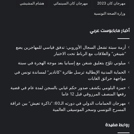
مهرجان كان 2023
مهرجان كان السينمائي
هشام المشيشي
وزارة الصحة التونسية
أخبار مابابوست عربي
أزمة سبتة تشعل السجال الأوروبي: تدفق قياسي للمهاجرين يضع
“شينغن” والعلاقات مع الرباط تحت الاختبار
ميلوني تلوّح بتعليق شنغن مع إسبانيا بعد موجة الهجرة في سبتة
الحماية المدنية الإيطالية ترسل طائرة “كانادير” لمساندة تونس في
مواجهة حرائق الغابات
حمزة البلومي يكشف صدور حكم غيابي بالسجن لمدة عام في قضية
رفعها المنصف المرزوقي قبل 12 عاما
مهرجان الحمامات الدولي في دورته الـ60: “ذاكرة تعيش” بين عراقة
المسرح التونسي وسحر الموسيقى العالمية
روابط مفيدة