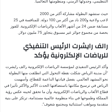
التنظيمي، وجدولها الزمني، ومنظومتها التعالميا.
حيث ستشهد البطولة مشاركة أكثر من 2000
لاعب ولاعبة و200 ناد من أكثر من 100 دولة. للمنافسة في 25
مسابقة ضمن 24 من أشهر الألعاب والرياضات الإلكترونية. للفوز
بحصة من مجموع جوائز غير مسبوق يتجاوز 75 مليون دولار.
رالف رايشرت الرئيس التنفيذي
للرياضات الإلكترونية يؤكد
وأكد الرئيس التنفيذي لمؤسسة الرياضات الإلكترونية رالف رایشرت
“أن مدينة الرياض شکلت نقطة التحول التي انطلقت منها البطولة
نحو المشهد العالمي. بفضل قيادتها الداعمة للقطاع، وأسهمت
الرياض في ترسیخ مكانتها باستضافتها الحدث الأكبر والأكثر تأثيرا في
قطاع الألعاب والرياضات الإلكترونية. وأن ما تحقق لحينه عکس رؤية
المملكة وطموحها في بناء منظومة عالمية مستدامة، ترتكز على بنية
متقدمة ومواهب استثنائية ومجتمع شغوف”.