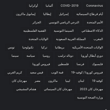
Coronavirus
COVID-2019
ألمانيا
أوكرانيا
أيام قرطاج السينمائية
إسرائيل
إيطاليا
إيمانويل ماكرون
الأمم المتحدة
الترجي الرياضي التونسي
الجزائر
الذكاء الاصطناعي
السينما التونسية
القضية الفلسطينية
المغرب
المملكة العربية السعودية
الولايات المتحدة
الولايات المتحدة الأمريكية
بريطانيا
تركيا
تكنولوجيا
تونس
دوري أبطال أوروبا
دونالد ترامب
روسيا
سياسة
سينما
فايسبوك
فرنسا
فلسطين
فيروس كورونا
فيروس كورونا / كوفيد-19
قمة الويب
قيس سعيد
كريم الغربي
كوفيد 19
لبنان
ليبيا
ماكرون
مصر
مهرجان كان
مهرجان كان 2023
مهرجان كان السينمائي
هشام المشيشي
وزارة الصحة التونسية