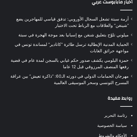
أخبار مابابوست عربي
أزمة سبتة تشعل السجال الأوروبي: تدفق قياسي للمهاجرين يضع
“شينغن” والعلاقات مع الرباط تحت الاختبار
ميلوني تلوّح بتعليق شنغن مع إسبانيا بعد موجة الهجرة في سبتة
الحماية المدنية الإيطالية ترسل طائرة “كانادير” لمساندة تونس في
مواجهة حرائق الغابات
حمزة البلومي يكشف صدور حكم غيابي بالسجن لمدة عام في قضية
رفعها المنصف المرزوقي قبل 12 عاما
مهرجان الحمامات الدولي في دورته الـ60: “ذاكرة تعيش” بين عراقة
المسرح التونسي وسحر الموسيقى العالمية
روابط مفيدة
رئاسة التحرير
سياسة الخصوصية
الأحكام والشروط