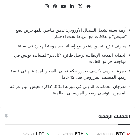
موقع
‫X
لينكدإن
‫YouTube
بينتيريست
انستقرام
الويب
أزمة سبتة تشعل السجال الأوروبي: تدفق قياسي للمهاجرين يضع
“شينغن” والعلاقات مع الرباط تحت الاختبار
ميلوني تلوّح بتعليق شنغن مع إسبانيا بعد موجة الهجرة في سبتة
الحماية المدنية الإيطالية ترسل طائرة “كانادير” لمساندة تونس في
مواجهة حرائق الغابات
حمزة البلومي يكشف صدور حكم غيابي بالسجن لمدة عام في قضية
رفعها المنصف المرزوقي قبل 12 عاما
مهرجان الحمامات الدولي في دورته الـ60: “ذاكرة تعيش” بين عراقة
المسرح التونسي وسحر الموسيقى العالمية
العملات الرقمية
LTC
ETH
BTC
$42.71
$1,673.33
$62,911.06