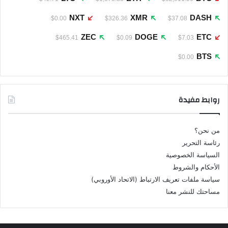
NXT
XMR
DASH
$0.00
$326.36
$37.08
ZEC
DOGE
ETC
$465.41
$0.09
$7.03
BTS
$0.00
روابط مفيدة
من نحن؟
رئاسة التحرير
السياسة الخصوصية
الأحكام والشروط
سياسة ملفات تعريف الارتباط (الاتحاد الأوروبي)
مساحتك للنشر معنا