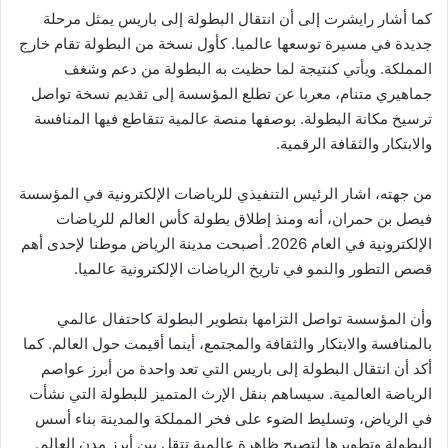
كما أشار رایشرت إلى أن انتقال البطولة إلى باریس یمثل مرحلة
جديدة في مسيرة توسعها عالميا. كأول نسخة من البطولة تقام خارج
المملكة. ويأتي كنتيجة لما حظیت به البطولة من دعم وشغف
جماهيري متنام، معربا عن تطلع المؤسسة إلى تقدیم نسخة تواصل
ترسیخ مكانة البطولة. بوصفها منصة عالمية تتقاطع فيها المنافسة
والابتكار والثقافة الرقمية.
من جهته، اشار الرئيس التنفيذي للرياضات الإلکترونية في المؤسسة
فيصل بن حمران، أنه ومنذ إطلاق بطولة كأس العالم للرياضات
الإلكترونية في العام 2026. أصبحت مدينة الرياض موطنا لإحدى أهم
قصص التطور والنمو في تاريخ الرياضات الإلكترونية عالميا.
وأن المؤسسة تواصل التزامها بتطوير البطولة كاحتفال عالمي
بالمنافسة والابتكار والثقافة والمجتمع، أينما أقيمت حول العالم. كما
أكد أن انتقال البطولة إلى باریس التي تعد واحدة من أبرز عواصم
الرياضة العالمية. سیساهم بنقل الإرث المتميز للبطولة التي نشأت
في الرياض، وتسليط الضوء على فخر المملكة والمدينة بناء أسس
البطولة وتطويرها لتصبح ظاهرة عالمية تتقل بين أبرز مدن العالم.