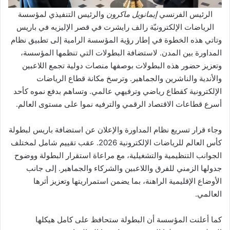
الرئيس الفرنسي
إيمانويل ماكرون
والرئيس التنفيذي لمؤسسة
الرياضات الإلكترونيّة رالف رايشرت في قصر الإليزيه في باريس
وتاتي هذه الخطوة في إطار رؤية المؤسسة الرامية إلى تطبيق نظام
المداورة بين المدن. لاستضافة البطولات التي تنظمها المؤسسة،
وتعزیز حضور هذه البطولات بوصفها منصات دولية تجمع اللاعبين
والأندية والناشرين والجماهير. وترسخ مكانة قطاع الرياضات
الإلكترونية كقطاع رياضي وترفيهي عالمي. وتساهم بدفع نموه كأحد
أسرع قطاعات الاقتصاد الرقمي والترفيه نموا على مستوى العالم.
وجاء قرار تسريع نظام المداورة والإعلان عن استضافة باريس لبطولة
كأس العالم للرياضات الإلكترونية 2026. عقب تقيیم شامل لمختلف
الجوانب التنظيمية والتشغيلية، مع مراعاة استقرار البطولة ووضوح
جدولها الزمني للفرق واللاعبين والشركاء والجماهير. إلى جانب
الأوضاع الإقليمية الراهنة، بما يضمن استمراريتها وتعزيز أثرها
العالمي.
كما أعلنت المؤسسة أن البطولة ستحافظ على کامل هیکلها