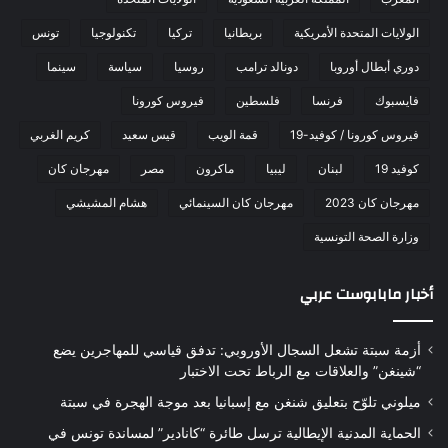
الولايات المتحدة الأمريكية
بريطانيا
تركيا
تكنولوجيا
تونس
دوري أبطال أوروبا
دونالد ترامب
روسيا
سياسة
سينما
فايسبوك
فرنسا
فلسطين
فيروس كورونا
فيروس كورونا / كوفيد-19
قمة الويب
قيس سعيد
كريم الغربي
كوفيد 19
لبنان
ليبيا
ماكرون
مصر
مهرجان كان
مهرجان كان 2023
مهرجان كان السينمائي
هشام المشيشي
وزارة الصحة التونسية
أخبار مابابوست عربي
أزمة سبتة تشعل السجال الأوروبي: تدفق قياسي للمهاجرين يضع
“شينغن” والعلاقات مع الرباط تحت الاختبار
ميلوني تلوّح بتعليق شنغن مع إسبانيا بعد موجة الهجرة في سبتة
الحماية المدنية الإيطالية ترسل طائرة “كانادير” لمساندة تونس في