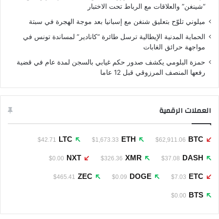
“شينغن” والعلاقات مع الرباط تحت الاختبار
ميلوني تلوّح بتعليق شنغن مع إسبانيا بعد موجة الهجرة في سبتة
الحماية المدنية الإيطالية ترسل طائرة “كانادير” لمساندة تونس في
مواجهة حرائق الغابات
حمزة البلومي يكشف صدور حكم غيابي بالسجن لمدة عام في قضية
رفعها المنصف المرزوقي قبل 12 عاما
العملات الرقمية
LTC
ETH
BTC
$42.71
$1,673.33
$62,911.06
NXT
XMR
DASH
$0.00
$326.36
$37.08
ZEC
DOGE
ETC
$465.41
$0.09
$7.03
BTS
$0.00