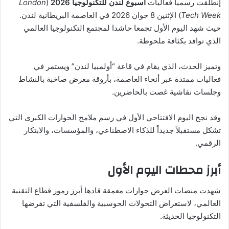
إنطلقت رسميا فعاليات
اسبوع لندن للتكنولوجيا 2026
(
London
Tech Week
) الإثنين 8 جوان 2026 في العاصمة البريطانية لندن.
حيث شهد اليوم الأول تجمعا حاشدا لمجتمع التكنولوجيا العالمي
الذي توافد بكثافة ملحوظة.
وتميز الحدث، الذي يقام في قاعة “أولمبيا لندن” ويستمر في
فعاليات ممتدة عبر أنحاء العاصمة، بأروقة معرض صاخبة بالنشاط
وجلسات نقاشية غصت بالحاضرين.
وقد نجح اليوم الافتتاحي الأول في رسم ملامح الحوارات الكبرى التي
تشكل مستقبلاً جديداً للذكاء الاصطناعي، والمؤسسات، والابتكار
الرقمي.
​أبرز محطات اليوم الأول
​شهدت منصات العرض حوارات معمقة قادها أبرز رموز قطاع التقنية
العالمي، لاستعراض التحولات الحوسبية والفلسفية التي تفرضها
التكنولوجيا الحديثة.