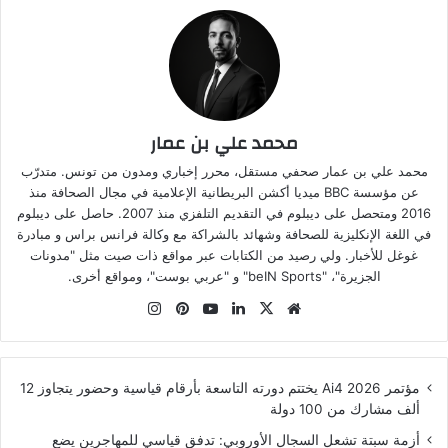
محمد علي بن عمار
محمد علي بن عمار صحفي مستقل، محرر إخباري ومدون من تونس. متدرّب
عن مؤسسة BBC ميديا أكشن البريطانية الإعلامية في مجال الصحافة منذ
2016 ومتحصل على ديبلوم في التقديم التلفزي منذ 2007. حاصل على ديبلوم
في اللغة الإنكليزية للصحافة وشهائد بالشراكة مع وكالة فرانس براس و مبادرة
غوغل للأخبار. ولي رصيد من الكتابات عبر مواقع ذات صيت مثل "مدونات
الجزيرة"، "beIN Sports" و "عربي بوست"، ومواقع أخرى.
موقع
‫X
لينكدإن
‫YouTube
بينتيريست
انستقرام
الويب
مؤتمر Ai4 2026 يختتم دورته التاسعة بأرقام قياسية وحضور يتجاوز 12
ألف مشارك من 100 دولة
أزمة سبتة تشعل السجال الأوروبي: تدفق قياسي للمهاجرين يضع