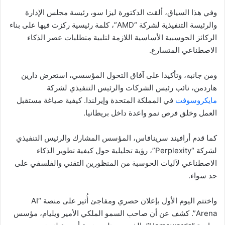
وفي هذا السياق، ألقت الدكتورة ليزا سو، رئيسة مجلس الإدارة
والرئيسة التنفيذية لشركة “AMD”، كلمة رئيسية ركزت فيها على بناء
الركائز الحوسبية الأساسية اللازمة لتلبية متطلبات عصر الذكاء
الاصطناعي المتسارع.
ومن جانبه، وتأكيدا على آفاق التحول المؤسسي، استعرض دارين
هاردمن، نائب رئيس الشركات والرئيس التنفيذي لشركة
مايكروسوفت
في المملكة المتحدة وإيرلندا. كيفية صياغة مستقبل
العمل وخلق فرص نمو واعدة داخل بريطانيا.
كما قدم أرافيند سرينافاس، المؤسس المشارك والرئيس التنفيذي
لشركة “Perplexity”، رؤية تحليلية حول كيفية تطوير الذكاء
الاصطناعي لآليات الحوسبة من المنظورين التقني والفلسفي على
حد سواء.
واختتم اليوم الأول بإعلان حصري ومفاجئ أُثير على منصة “AI
Arena”. كشف عن أن صاحب السمو الملكي الأمير ويليام، مؤسس