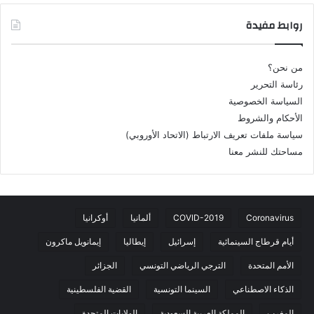
روابط مفيدة
من نحن؟
رئاسة التحرير
السياسة الخصوصية
الأحكام والشروط
سياسة ملفات تعريف الارتباط (الاتحاد الأوروبي)
مساحتك للنشر معنا
Coronavirus
COVID-2019
ألمانيا
أوكرانيا
أيام قرطاج السينمائية
إسرائيل
إيطاليا
إيمانويل ماكرون
الأمم المتحدة
الترجي الرياضي التونسي
الجزائر
الذكاء الاصطناعي
السينما التونسية
القضية الفلسطينية
المغرب
المملكة العربية السعودية
الولايات المتحدة