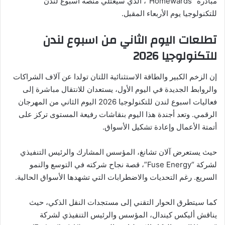
مبادرة “Homewards”، الذي سيعتلي منصة أسبوع لندن
للتكنولوجيا يوم الأربعاء المقبل.
​تطلعات اليوم الثاني من اسبوع لندن
للتكنولوجيا 2026
​إن الزخم الكبير والطاقة الاستثنائية اللتان تولدا عن آلاف الشراكات
والروابط الجديدة في اليوم الأول، يستعدان للانتقال مباشرة إلى
فعاليات اسبوع لندن للتكنولوجيا 2026 اليوم الثاني من المهرجان
الرقمي. وتعد أجندة هذا اليوم بنقاشات رفيعة المستوى تركز على
أتمتة الأعمال وإعادة تشكيل الأسواق.
حيث يستعرض آلان تشانغ، المؤسس المشارك والرئيس التنفيذي
لشركة “Fuse Energy”، قصة نجاح شركته في التوسع والنمو
السريع. رغم التحديات والاضطرابات التي تشهدها الأسواق الحالية.
كما سيتطرق الحوار التقني إلى مستجدات النقل الذكي، حيث
يناقش أليكس كيندال، المؤسس والرئيس التنفيذي لشركة