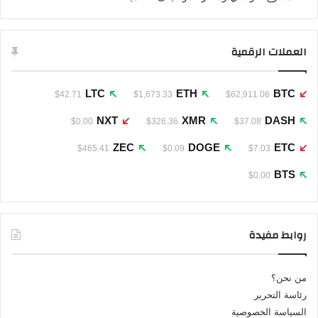
العملات الرقمية
LTC
ETH
BTC
$42.71
$1,673.33
$62,911.06
NXT
XMR
DASH
$0.00
$326.36
$37.08
ZEC
DOGE
ETC
$465.41
$0.09
$7.03
BTS
$0.00
روابط مفيدة
من نحن؟
رئاسة التحرير
السياسة الخصوصية