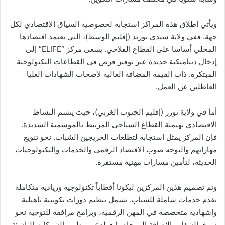
ويأتي إطلاق هذه المراكز استجابة لخصوصية السياق الاقتصادي لكل
جهة. ففي ولاية سيدي بوزيد (إقليم الوسط)، التي يعتمد اقتصادها
المحلي أساسا على القطاع الفلاحي. يسعى مركز “ELIFE” إلى
إدخال ديناميكية جديدة عبر توفير فرص في القطاعات التكنولوجية
المبتكرة. ذات القيمة المضافة العالية لأصحاب الشهادات العليا
العاطلين عن العمل.
أما في ولاية توزر (إقليم الجنوب الغربي)، حيث يتسم النشاط
الاقتصادي بهيمنة القطاع السياحي المرتبط بالموسمية الشديدة.
فإن المركز يمثل استجابة لتطلعات الخريجين الشباب. نحو تنويع
مهاراتهم والتوجه صوب الاقتصاد الرقمي والخدمات والتكنولوجيات
الحديثة، لتأمين مسارات مهنية مستقرة.
وتم تصميم هذين المركزين ليكونا أقطاباً تكنولوجية وريادية متكاملة
تقدم خدمات شاملة للشباب. تشمل تنظيم دورات تكوينية تأهيلية
وإشهادية متخصصة في المهن الرقمية، وبرامج مرافقة للتوجيه نحو
سوق الشغل. بالإضافة إلى حاضنات لدعم وتطوير الشركات الناشئة