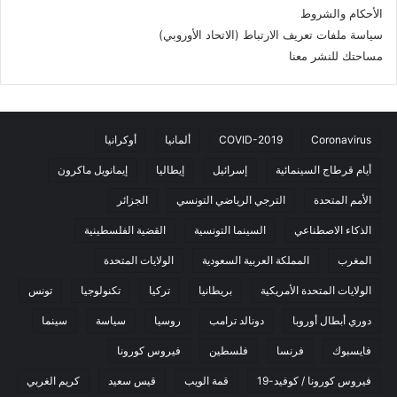
الأحكام والشروط
سياسة ملفات تعريف الارتباط (الاتحاد الأوروبي)
مساحتك للنشر معنا
Coronavirus
COVID-2019
ألمانيا
أوكرانيا
أيام قرطاج السينمائية
إسرائيل
إيطاليا
إيمانويل ماكرون
الأمم المتحدة
الترجي الرياضي التونسي
الجزائر
الذكاء الاصطناعي
السينما التونسية
القضية الفلسطينية
المغرب
المملكة العربية السعودية
الولايات المتحدة
الولايات المتحدة الأمريكية
بريطانيا
تركيا
تكنولوجيا
تونس
دوري أبطال أوروبا
دونالد ترامب
روسيا
سياسة
سينما
فايسبوك
فرنسا
فلسطين
فيروس كورونا
فيروس كورونا / كوفيد-19
قمة الويب
قيس سعيد
كريم الغربي