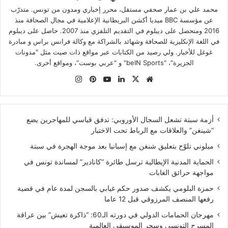
محمد علي بن عمار صحفي مستقل، محرر إخباري ومدون من تونس. متدرّب
عن مؤسسة BBC ميديا أكشن البريطانية الإعلامية في مجال الصحافة منذ
2016 ومتحصل على ديبلوم في التقديم التلفزي منذ 2007. حاصل على ديبلوم
في اللغة الإنكليزية للصحافة وشهائد بالشراكة مع وكالة فرانس براس و مبادرة
غوغل للأخبار. ولي رصيد من الكتابات عبر مواقع ذات صيت مثل "مدونات
الجزيرة"، "beIN Sports" و "عربي بوست"، ومواقع أخرى.
موقع
‫X
لينكدإن
‫YouTube
بينتيريست
انستقرام
الويب
أزمة سبتة تشعل السجال الأوروبي: تدفق قياسي للمهاجرين يضع
“شينغن” والعلاقات مع الرباط تحت الاختبار
ميلوني تلوّح بتعليق شنغن مع إسبانيا بعد موجة الهجرة في سبتة
الحماية المدنية الإيطالية ترسل طائرة “كانادير” لمساندة تونس في
مواجهة حرائق الغابات
حمزة البلومي يكشف صدور حكم غيابي بالسجن لمدة عام في قضية
رفعها المنصف المرزوقي قبل 12 عاما
مهرجان الحمامات الدولي في دورته الـ60: “ذاكرة تعيش” بين عراقة
المسرح التونسي وسحر الموسيقى العالمية