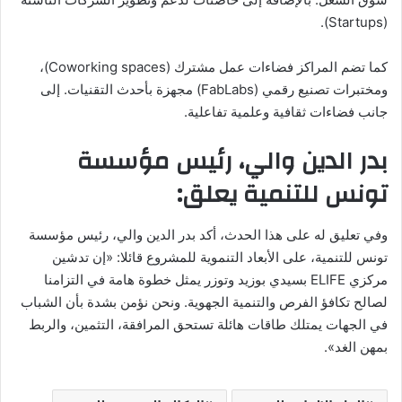
(Startups).
كما تضم المراكز فضاءات عمل مشترك (Coworking spaces)،
ومختبرات تصنيع رقمي (FabLabs) مجهزة بأحدث التقنيات. إلى
جانب فضاءات ثقافية وعلمية تفاعلية.
بدر الدين والي، رئيس مؤسسة
تونس للتنمية يعلق:
وفي تعليق له على هذا الحدث، أكد بدر الدين والي، رئيس مؤسسة
تونس للتنمية، على الأبعاد التنموية للمشروع قائلا: «إن تدشين
مركزي ELIFE بسيدي بوزيد وتوزر يمثل خطوة هامة في التزامنا
لصالح تكافؤ الفرص والتنمية الجهوية. ونحن نؤمن بشدة بأن الشباب
في الجهات يمتلك طاقات هائلة تستحق المرافقة، التثمين، والربط
بمهن الغد».