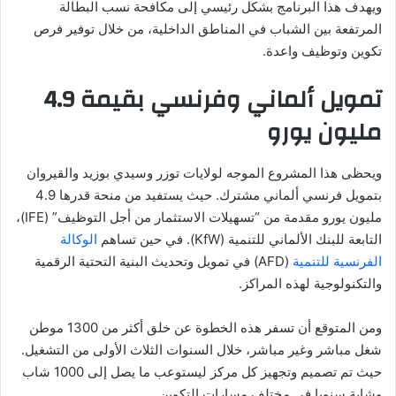
ويهدف هذا البرنامج بشكل رئيسي إلى مكافحة نسب البطالة
المرتفعة بين الشباب في المناطق الداخلية، من خلال توفير فرص
تكوين وتوظيف واعدة.
تمويل ألماني وفرنسي بقيمة 4.9
مليون يورو
ويحظى هذا المشروع الموجه لولايات توزر وسيدي بوزيد والقيروان
بتمويل فرنسي ألماني مشترك. حيث يستفيد من منحة قدرها 4.9
مليون يورو مقدمة من “تسهيلات الاستثمار من أجل التوظيف” (IFE)،
التابعة للبنك الألماني للتنمية (KfW). في حين تساهم
الوكالة
الفرنسية للتنمية
(AFD) في تمويل وتحديث البنية التحتية الرقمية
والتكنولوجية لهذه المراكز.
ومن المتوقع أن تسفر هذه الخطوة عن خلق أكثر من 1300 موطن
شغل مباشر وغير مباشر، خلال السنوات الثلاث الأولى من التشغيل.
حيث تم تصميم وتجهيز كل مركز ليستوعب ما يصل إلى 1000 شاب
وشابة سنويا في مختلف مسارات التكوين.