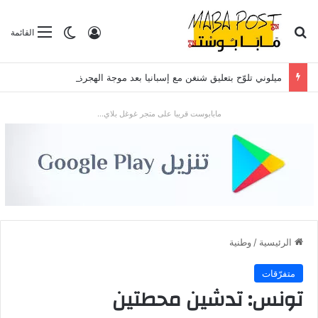
بحث عن
تسجيل الدخول
الوضع المظلم
القائمة
ميلوني تلوّح بتعليق شنغن مع إسبانيا بعد موجة الهجرة في سبتة
مابابوست قريبا على متجر غوغل بلاي...
الرئيسية
/
وطنية
متفرّقات
تونس: تدشين محطتين