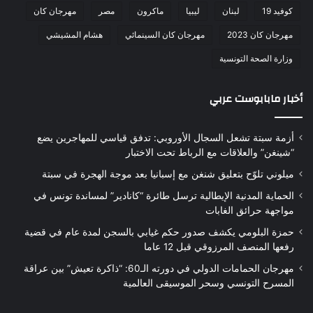
كوفيد 19
لبنان
ليبيا
ماكرون
مصر
مهرجان كان
مهرجان كان 2023
مهرجان كان السينمائي
هشام المشيشي
وزارة الصحة التونسية
أخبار مابابوست عربي
أزمة سبتة تشعل السجال الأوروبي: تدفق قياسي للمهاجرين يضع
“شينغن” والعلاقات مع الرباط تحت الاختبار
ميلوني تلوّح بتعليق شنغن مع إسبانيا بعد موجة الهجرة في سبتة
الحماية المدنية الإيطالية ترسل طائرة “كانادير” لمساندة تونس في
مواجهة حرائق الغابات
حمزة البلومي يكشف صدور حكم غيابي بالسجن لمدة عام في قضية
رفعها المنصف المرزوقي قبل 12 عاما
مهرجان الحمامات الدولي في دورته الـ60: “ذاكرة تعيش” بين عراقة
المسرح التونسي وسحر الموسيقى العالمية