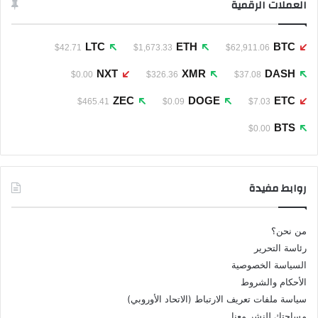
العملات الرقمية
LTC
ETH
BTC
$42.71
$1,673.33
$62,911.06
NXT
XMR
DASH
$0.00
$326.36
$37.08
ZEC
DOGE
ETC
$465.41
$0.09
$7.03
BTS
$0.00
روابط مفيدة
من نحن؟
رئاسة التحرير
السياسة الخصوصية
الأحكام والشروط
سياسة ملفات تعريف الارتباط (الاتحاد الأوروبي)
مساحتك للنشر معنا