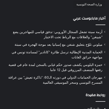
وزارة الصحة التونسية
أخبار مابابوست عربي
أزمة سبتة تشعل السجال الأوروبي: تدفق قياسي للمهاجرين يضع
“شينغن” والعلاقات مع الرباط تحت الاختبار
ميلوني تلوّح بتعليق شنغن مع إسبانيا بعد موجة الهجرة في سبتة
الحماية المدنية الإيطالية ترسل طائرة “كانادير” لمساندة تونس في
مواجهة حرائق الغابات
حمزة البلومي يكشف صدور حكم غيابي بالسجن لمدة عام في قضية
رفعها المنصف المرزوقي قبل 12 عاما
مهرجان الحمامات الدولي في دورته الـ60: “ذاكرة تعيش” بين عراقة
المسرح التونسي وسحر الموسيقى العالمية
روابط مفيدة
رئاسة التحرير