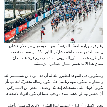
رغم قرار وزارة الصحّة الفرنسيّة ومن ناحية موازية، يتحدّى عشاق
رياضة العدو وبصفة خاصّة مشاركوا الدّورة 28 من مسابقة نصف
ماراطون عاصمة النّور الفيروس القاتل. بإصرار قويّ على نجاح
سباق هذا الأحد بنفس مسار التظاهرة الرّسميّة.
وسيكونون في الموعد ليظهروا للعالم أن هذا الوباء لن يستسلموا له،
والمقاومة ستكون بيوم رياضيّ حتّى تكون رسالة تحفيزيّة للعالم. بأن
يكونوا أقوياء ملئى مشحنات إيجابيّة. ويضيف البعض من المشاركين
أنّ تحظيراتهم لن تذهب سدى، ويجب علينا أن نكون أقوياء لاضعفاء.
تجدر الإشارة أن إدارة التنظيم لهذا السّباق، ذكرت أنّه سيتمّ تأجيله