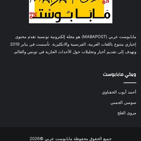
مابابوست عربي (MABAPOST) هو مجلة إلكترونية تونسية تقدم محتوى
إخباري متنوع باللغات العربية، الفرنسية والانكليزية. تأسست في يناير 2019
وتهدف إلى تقديم أخبار وتحليلات حول الأحداث الجارية في تونس والعالم.
ويكي مابابوست
أحمد أيوب الحفناوي
سوسن الجمني
مروى العلج
جميع الحقوق محفوظة مابابوست عربي ©2026