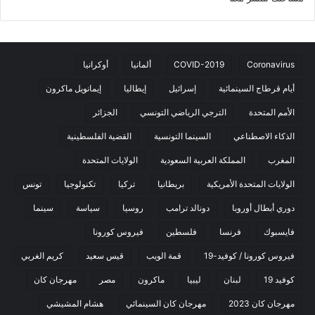
Coronavirus
COVID-2019
ألمانيا
أوكرانيا
أيام قرطاج السينمائية
إسرائيل
إيطاليا
إيمانويل ماكرون
الأمم المتحدة
الترجي الرياضي التونسي
الجزائر
الذكاء الاصطناعي
السينما التونسية
القضية الفلسطينية
المغرب
المملكة العربية السعودية
الولايات المتحدة
الولايات المتحدة الأمريكية
بريطانيا
تركيا
تكنولوجيا
تونس
دوري أبطال أوروبا
دونالد ترامب
روسيا
سياسة
سينما
فايسبوك
فرنسا
فلسطين
فيروس كورونا
فيروس كورونا / كوفيد-19
قمة الويب
قيس سعيد
كريم الغربي
كوفيد 19
لبنان
ليبيا
ماكرون
مصر
مهرجان كان
مهرجان كان 2023
مهرجان كان السينمائي
هشام المشيشي