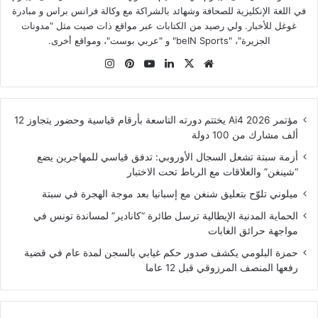
في اللغة الإنكليزية للصحافة وشهائد بالشراكة مع وكالة فرانس براس و مبادرة
غوغل للأخبار. ولي رصيد من الكتابات عبر مواقع ذات صيت مثل "مدونات
الجزيرة"، "beIN Sports" و "عربي بوست"، ومواقع أخرى.
موقع
‫X
لينكدإن
‫YouTube
بينتيريست
انستقرام
الويب
مؤتمر Ai4 2026 يختتم دورته التاسعة بأرقام قياسية وحضور يتجاوز 12
ألف مشارك من 100 دولة
أزمة سبتة تشعل السجال الأوروبي: تدفق قياسي للمهاجرين يضع
“شينغن” والعلاقات مع الرباط تحت الاختبار
ميلوني تلوّح بتعليق شنغن مع إسبانيا بعد موجة الهجرة في سبتة
الحماية المدنية الإيطالية ترسل طائرة “كانادير” لمساندة تونس في
مواجهة حرائق الغابات
حمزة البلومي يكشف صدور حكم غيابي بالسجن لمدة عام في قضية
رفعها المنصف المرزوقي قبل 12 عاما