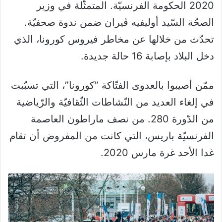
2020 الحكومة الفرنسيّة. المتمثّلة في وزير
الصحّة السّيد أوليفيه ڤيران ضمن ندوة صحفيّة.
تحدّث من خلالها عن مخاطر فيروس كورونا، الذي
دخل البلاد بإصابة 16 حالة جديدة.
ممّن أصيبوا بالعدوى الفتّاكة ”كورونا”، التي تسبّبت
في إلغاء العديد من النّشاطات الثّقافيّة والرّياضية
من الدّورة 280. من نصف ماراطون العاصمة
الفرنسيّة باريس، التي كانت من المفروض أن تقام
غدا الأحد غرة مارس 2020.