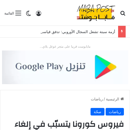
بحث عن
تسجيل الدخول
الوضع المظلم
القائمة
أزمة سبتة تشعل السجال الأوروبي: تدفق قياسي للمهاجرين يضع “شينغن” والعلاقات مع الرباط تحت الاختبار
مابابوست قريبا على متجر غوغل بلاي...
الرئيسية
/
رياضات
رياضات
صحّة
فيروس كورونا يتسبّب في إلغاء