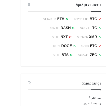
العملات الرقمية
ETH
BTC
$1,673.33
$62,911.06
DASH
LTC
$37.08
$42.71
NXT
XMR
$0.00
$326.36
DOGE
ETC
$0.09
$7.03
BTS
ZEC
$0.00
$465.41
روابط مفيدة
من نحن؟
رئاسة التحرير