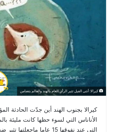
كيرالا: أنثى الفيل تثير الرأي العام بالهند والعالم يتضامن
كيرالا بجنوب الهند أين جدّت الحادثة الم
الأناناس التي لسوء حظها كانت مليئة بالم
التي عند نفوقها 15 عاما ماجعلتها تثير ضجّة كبرى بالهند.