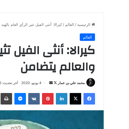
الرئيسية
/
العالم
/
كيرالا: أنثى الفيل تثير الرأي العام بالهند
العالم
كيرالا: أنثى الفيل تثي
والعالم يتضامن
تابع
أرسل
محمد علي بن عمار
4 يونيو، 2020
آخر تحديث: 26 سبتمبر، 2020
على
بريدا
فيسبوك
‫X
لينكدإن
بينتيريست
ماسنجر
ط
X
إلكترونيا