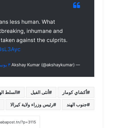
ans less human. What
tbreaking, inhumane and
taken against the culprits.
mUsL3Ayc
— Akshay Kumar (@akshaykumar)
٣ يونيو ٢٠٢٠
أكشاي كومار
أنثى الفيل
السلط الهن
جنوب الهند
رئيس وزراء ولاية كيرالا