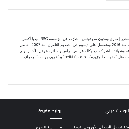
محمد علي بن عمار صحفي مستقل، محرر إخباري ومدون من تونس. متدرّب عن مؤسسة BBC ميديا أكشن
البريطانية الإعلامية في مجال الصحافة منذ 2016 ومتحصل على ديبلوم في التقديم التلفزي منذ 2007. حاصل
افة وشهائد بالشراكة مع وكالة فرانس براس و مبادرة غوغل للأخبار. ولي
رصيد من الكتابات عبر مواقع ذات صيت مثل "مدونات الجزيرة"، "beIN Sports" و "عربي بوست"، ومواقع
بابوست عربي
روابط مفيدة
بتة تشعل السجال الأوروبي: تدفق
رئاسة التحرير