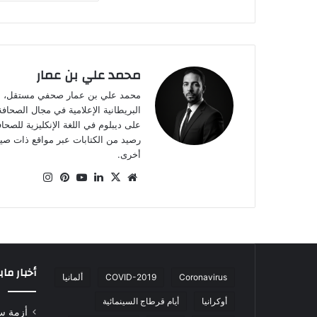
محمد علي بن عمار
على ديبلوم في اللغة الإنكليزية للصح
أخرى.
موقع
‫X
لينكدإن
‫YouTube
بينتيريست
انستقرام
الويب
أخبار ما
Coronavirus
COVID-2019
ألمانيا
أوكرانيا
أيام قرطاج السينمائية
أزمة س