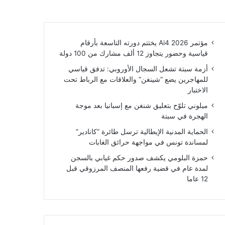
مؤتمر Ai4 2026 يختتم دورته التاسعة بأرقام
قياسية وحضور يتجاوز 12 ألف مشارك من 100 دولة
أزمة سبتة تشعل السجال الأوروبي: تدفق قياسي
للمهاجرين يضع “شينغن” والعلاقات مع الرباط تحت
الاختبار
ميلوني تلوّح بتعليق شنغن مع إسبانيا بعد موجة
الهجرة في سبتة
الحماية المدنية الإيطالية ترسل طائرة “كانادير”
لمساندة تونس في مواجهة حرائق الغابات
حمزة البلومي يكشف صدور حكم غيابي بالسجن
لمدة عام في قضية رفعها المنصف المرزوقي قبل
12 عاما