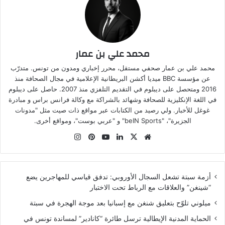
محمد علي بن عمار
محمد علي بن عمار صحفي مستقل، محرر إخباري ومدون من تونس. متدرّب
عن مؤسسة BBC ميديا أكشن البريطانية الإعلامية في مجال الصحافة منذ
2016 ومتحصل على ديبلوم في التقديم التلفزي منذ 2007. حاصل على ديبلوم
في اللغة الإنكليزية للصحافة وشهائد بالشراكة مع وكالة فرانس براس و مبادرة
غوغل للأخبار. ولي رصيد من الكتابات عبر مواقع ذات صيت مثل "مدونات
الجزيرة"، "beIN Sports" و "عربي بوست"، ومواقع أخرى.
موقع
‫X
لينكدإن
‫YouTube
بينتيريست
انستقرام
الويب
أزمة سبتة تشعل السجال الأوروبي: تدفق قياسي للمهاجرين يضع
“شينغن” والعلاقات مع الرباط تحت الاختبار
ميلوني تلوّح بتعليق شنغن مع إسبانيا بعد موجة الهجرة في سبتة
الحماية المدنية الإيطالية ترسل طائرة “كانادير” لمساندة تونس في