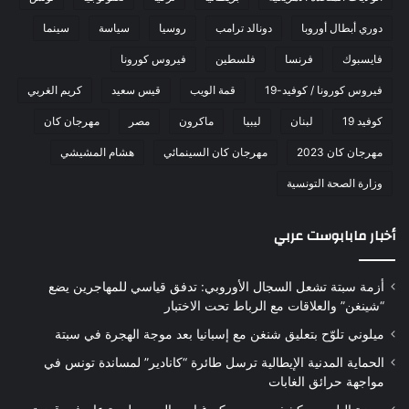
دوري أبطال أوروبا
دونالد ترامب
روسيا
سياسة
سينما
فايسبوك
فرنسا
فلسطين
فيروس كورونا
فيروس كورونا / كوفيد-19
قمة الويب
قيس سعيد
كريم الغربي
كوفيد 19
لبنان
ليبيا
ماكرون
مصر
مهرجان كان
مهرجان كان 2023
مهرجان كان السينمائي
هشام المشيشي
وزارة الصحة التونسية
أخبار مابابوست عربي
أزمة سبتة تشعل السجال الأوروبي: تدفق قياسي للمهاجرين يضع
“شينغن” والعلاقات مع الرباط تحت الاختبار
ميلوني تلوّح بتعليق شنغن مع إسبانيا بعد موجة الهجرة في سبتة
الحماية المدنية الإيطالية ترسل طائرة “كانادير” لمساندة تونس في
مواجهة حرائق الغابات