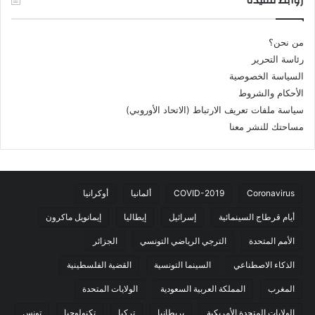
روابط مفيدة
من نحن؟
رئاسة التحرير
السياسة الخصوصية
الأحكام والشروط
سياسة ملفات تعريف الارتباط (الاتحاد الأوروبي)
مساحتك للنشر معنا
Coronavirus
COVID-2019
ألمانيا
أوكرانيا
أيام قرطاج السينمائية
إسرائيل
إيطاليا
إيمانويل ماكرون
الأمم المتحدة
الترجي الرياضي التونسي
الجزائر
الذكاء الاصطناعي
السينما التونسية
القضية الفلسطينية
المغرب
المملكة العربية السعودية
الولايات المتحدة
الولايات المتحدة الأمريكية
بريطانيا
تركيا
تكنولوجيا
تونس