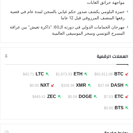
مواجهة حرائق الغابات
حمزة البلومي يكشف صدور حكم غيابي بالسجن لمدة عام في قضية
رفعها المنصف المرزوقي قبل 12 عاما
مهرجان الحمامات الدولي في دورته الـ60: “ذاكرة تعيش” بين عراقة
المسرح التونسي وسحر الموسيقى العالمية
العملات الرقمية
LTC
ETH
BTC
$42.71
$1,673.33
$62,911.06
NXT
XMR
DASH
$0.00
$326.36
$37.08
ZEC
DOGE
ETC
$465.41
$0.09
$7.03
BTS
$0.00