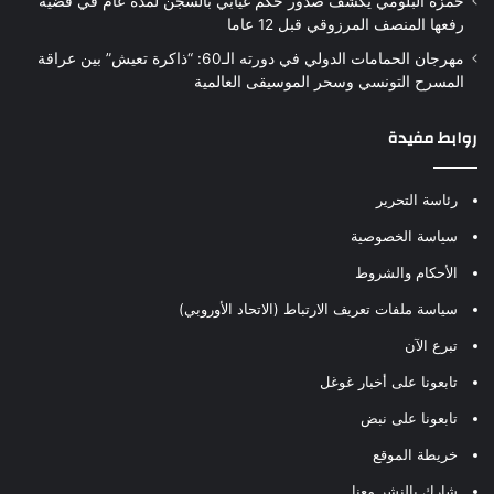
حمزة البلومي يكشف صدور حكم غيابي بالسجن لمدة عام في قضية
رفعها المنصف المرزوقي قبل 12 عاما
مهرجان الحمامات الدولي في دورته الـ60: “ذاكرة تعيش” بين عراقة
المسرح التونسي وسحر الموسيقى العالمية
روابط مفيدة
رئاسة التحرير
سياسة الخصوصية
الأحكام والشروط
سياسة ملفات تعريف الارتباط (الاتحاد الأوروبي)
تبرع الآن
تابعونا على أخبار غوغل
تابعونا على نبض
خريطة الموقع
شارك بالنشر معنا