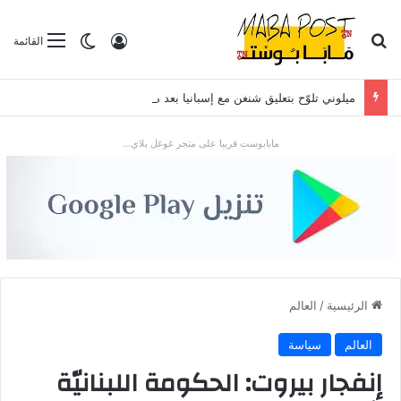
بحث عن
تسجيل الدخول
الوضع المظلم
القائمة
ميلوني تلوّح بتعليق شنغن مع إسبانيا بعد موجة الهجرة في سبتة
مابابوست قريبا على متجر غوغل بلاي...
الرئيسية
/
العالم
العالم
سياسة
إنفجار بيروت: الحكومة اللبنانيّة