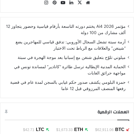
موقع
‫X
لينكدإن
‫YouTube
بينتيريست
انستقرام
الويب
مؤتمر Ai4 2026 يختتم دورته التاسعة بأرقام قياسية وحضور يتجاوز 12
ألف مشارك من 100 دولة
أزمة سبتة تشعل السجال الأوروبي: تدفق قياسي للمهاجرين يضع
“شينغن” والعلاقات مع الرباط تحت الاختبار
ميلوني تلوّح بتعليق شنغن مع إسبانيا بعد موجة الهجرة في سبتة
الحماية المدنية الإيطالية ترسل طائرة “كانادير” لمساندة تونس في
مواجهة حرائق الغابات
حمزة البلومي يكشف صدور حكم غيابي بالسجن لمدة عام في قضية
رفعها المنصف المرزوقي قبل 12 عاما
العملات الرقمية
LTC
ETH
BTC
$42.71
$1,673.33
$62,911.06