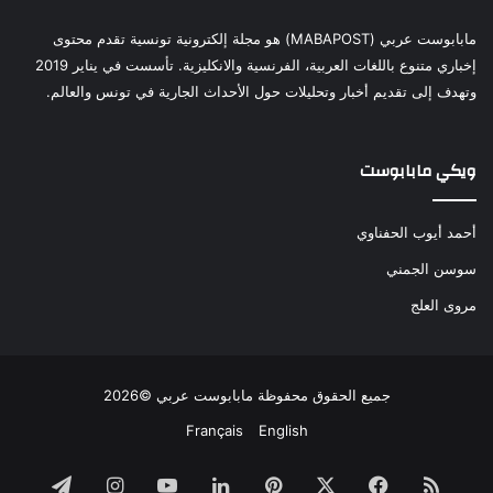
مابابوست عربي (MABAPOST) هو مجلة إلكترونية تونسية تقدم محتوى
إخباري متنوع باللغات العربية، الفرنسية والانكليزية. تأسست في يناير 2019
وتهدف إلى تقديم أخبار وتحليلات حول الأحداث الجارية في تونس والعالم.
ويكي مابابوست
أحمد أيوب الحفناوي
سوسن الجمني
مروى العلج
جميع الحقوق محفوظة مابابوست عربي ©2026
Français
English
ملخص
فيسبوك
‫X
بينتيريست
لينكدإن
‫YouTube
انستقرام
تيلقرام