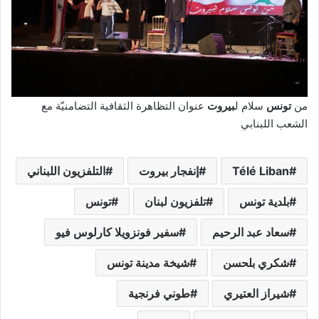
من
تونس
سلام ل
بيروت
عنوان التظاهرة الثقافية التضامنيّة مع
الشعب اللبنابي
Télé Liban
إنفجار بيروت
التلفزيون اللبناني
بلدية تونس
تلفزيون لبنان‎
تونس
سعاد عبد الرحيم
سفير فونزويلا كارلوس فيو
شكري بلحسن
شيخة مدينة تونس
شيراز العتيري
طوني فرنجية