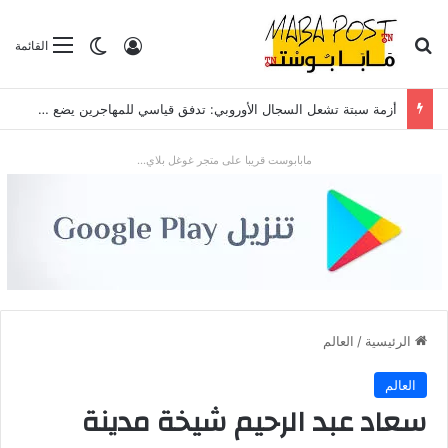
بحث عن
تسجيل الدخول
الوضع المظلم
القائمة
أزمة سبتة تشعل السجال الأوروبي: تدفق قياسي للمهاجرين يضع “شينغن” والعلاقات مع الرباط تحت الاختبار
مابابوست قريبا على متجر غوغل بلاي...
الرئيسية
/
العالم
العالم
سعاد عبد الرحيم شيخة مدينة