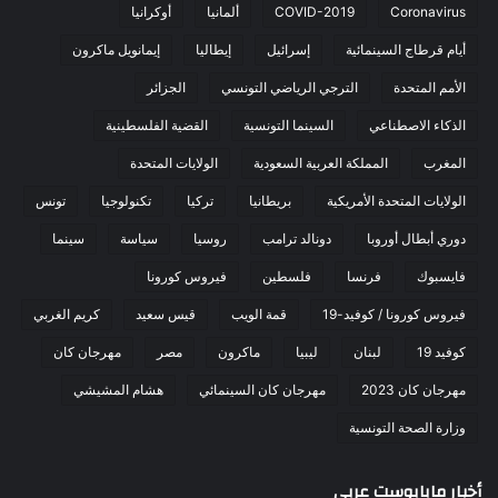
Coronavirus
COVID-2019
ألمانيا
أوكرانيا
أيام قرطاج السينمائية
إسرائيل
إيطاليا
إيمانويل ماكرون
الأمم المتحدة
الترجي الرياضي التونسي
الجزائر
الذكاء الاصطناعي
السينما التونسية
القضية الفلسطينية
المغرب
المملكة العربية السعودية
الولايات المتحدة
الولايات المتحدة الأمريكية
بريطانيا
تركيا
تكنولوجيا
تونس
دوري أبطال أوروبا
دونالد ترامب
روسيا
سياسة
سينما
فايسبوك
فرنسا
فلسطين
فيروس كورونا
فيروس كورونا / كوفيد-19
قمة الويب
قيس سعيد
كريم الغربي
كوفيد 19
لبنان
ليبيا
ماكرون
مصر
مهرجان كان
مهرجان كان 2023
مهرجان كان السينمائي
هشام المشيشي
وزارة الصحة التونسية
أخبار مابابوست عربي