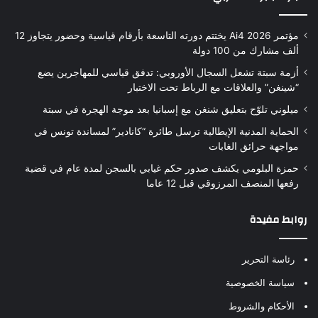
مؤتمر Ai4 2026 يختتم دورته التاسعة بأرقام قياسية وحضور يتجاوز 12
ألف مشارك من 100 دولة
أزمة سبتة تشعل السجال الأوروبي: تدفق قياسي للمهاجرين يضع
“شينغن” والعلاقات مع الرباط تحت الاختبار
ميلوني تلوّح بتعليق شنغن مع إسبانيا بعد موجة الهجرة في سبتة
الحماية المدنية الإيطالية ترسل طائرة “كانادير” لمساندة تونس في
مواجهة حرائق الغابات
حمزة البلومي يكشف صدور حكم غيابي بالسجن لمدة عام في قضية
رفعها المنصف المرزوقي قبل 12 عاما
روابط مفيدة
رئاسة التحرير
سياسة الخصوصية
الأحكام والشروط