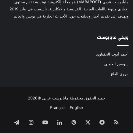
مابابوست عربي (MABAPOST) هو مجلة إلكترونية تونسية تقدم محتوى
إخباري متنوع باللغات العربية، الفرنسية والانكليزية. تأسست في يناير 2019
وتهدف إلى تقديم أخبار وتحليلات حول الأحداث الجارية في تونس والعالم.
ويكي مابابوست
أحمد أيوب الحفناوي
سوسن الجمني
مروى العلج
جميع الحقوق محفوظة مابابوست عربي ©2026
Français
English
ملخص
فيسبوك
‫X
بينتيريست
لينكدإن
‫YouTube
انستقرام
تيلقرام