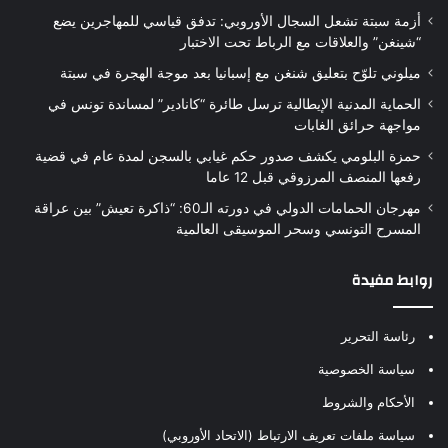
أزمة سبتة تشعل السجال الأوروبي: تدفق قياسي للمهاجرين يضع
“شينغن” والعلاقات مع الرباط تحت الاختبار
ميلوني تلوّح بتعليق شنغن مع إسبانيا بعد موجة الهجرة في سبتة
الحماية المدنية الإيطالية ترسل طائرة “كانادير” لمساندة تونس في
مواجهة حرائق الغابات
حمزة البلومي يكشف صدور حكم غيابي بالسجن لمدة عام في قضية
رفعها المنصف المرزوقي قبل 12 عاما
مهرجان الحمامات الدولي في دورته الـ60: “ذاكرة تعيش” بين عراقة
المسرح التونسي وسحر الموسيقى العالمية
روابط مفيدة
رئاسة التحرير
سياسة الخصوصية
الأحكام والشروط
سياسة ملفات تعريف الارتباط (الاتحاد الأوروبي)