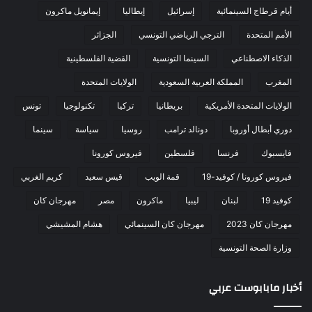
أيام قرطاج السينمائية
إسرائيل
إيطاليا
إيمانويل ماكرون
الأمم المتحدة
الترجي الرياضي التونسي
الجزائر
الذكاء الاصطناعي
السينما التونسية
القضية الفلسطينية
المغرب
المملكة العربية السعودية
الولايات المتحدة
الولايات المتحدة الأمريكية
بريطانيا
تركيا
تكنولوجيا
تونس
دوري أبطال أوروبا
دونالد ترامب
روسيا
سياسة
سينما
فايسبوك
فرنسا
فلسطين
فيروس كورونا
فيروس كورونا / كوفيد-19
قمة الويب
قيس سعيد
كريم الغربي
كوفيد 19
لبنان
ليبيا
ماكرون
مصر
مهرجان كان
مهرجان كان 2023
مهرجان كان السينمائي
هشام المشيشي
وزارة الصحة التونسية
أخبار مابابوست عربي