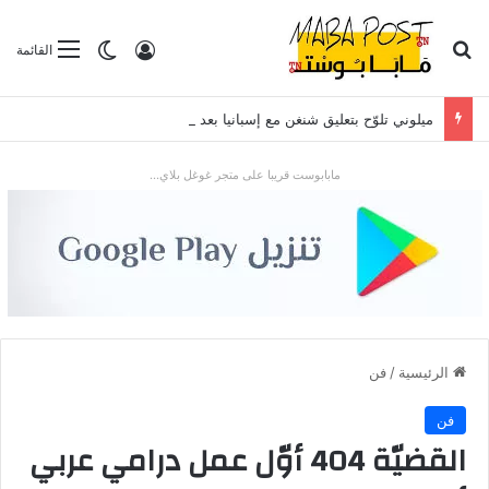
بحث عن
تسجيل الدخول
الوضع المظلم
القائمة
ميلوني تلوّح بتعليق شنغن مع إسبانيا بعد موجة الهجرة في سبتة
مابابوست قريبا على متجر غوغل بلاي...
الرئيسية
/
فن
فن
القضيّة 404 أوّل عمل درامي عربي