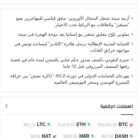
الويب
أزمة سبتة تشعل السجال الأوروبي: تدفق قياسي للمهاجرين يضع
“شينغن” والعلاقات مع الرباط تحت الاختبار
ميلوني تلوّح بتعليق شنغن مع إسبانيا بعد موجة الهجرة في سبتة
الحماية المدنية الإيطالية ترسل طائرة “كانادير” لمساندة تونس في
مواجهة حرائق الغابات
حمزة البلومي يكشف صدور حكم غيابي بالسجن لمدة عام في قضية
رفعها المنصف المرزوقي قبل 12 عاما
مهرجان الحمامات الدولي في دورته الـ60: “ذاكرة تعيش” بين عراقة
المسرح التونسي وسحر الموسيقى العالمية
العملات الرقمية
LTC
ETH
BTC
$42.71
$1,673.33
$62,911.06
NXT
XMR
DASH
$0.00
$326.36
$37.08