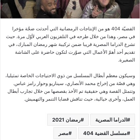
القضيّة 404 هو من الإنتاجات الرمضانية التي أحدثت ضجّة مؤخرا
في مصر، وهذا من خلال طرحه في التلفزيون العربي لأوّل مرة. حيث
تشرع الدراما المصرية قريبا ضمن تركيبة شهر رمضان المبارك، في
تقديم أحد أهمّ الأعمال التي صوّرت لتكون حاضرة على الشاشة
الصغيرة.
وسيكون معظم أبطال المسلسل من ذوي الاحتياجات الخاصة تمثيليا،
وهي قصّة من إخراج محمد الأنصاري، سيناريو وحوار رامز عباس.
وتتمثل القصة وهي حقيقية تم الأخذ بقصصها من خلال تجارب أبطال
العمل، وأخرى خيالية، حيث تناقش قضايا التنمر والتهميش.
الدراما المصرية
رمضان 2021
مسلسل القضية 404
مصر