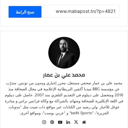
نسخ الرابط
محمد علي بن عمار
محمد علي بن عمار صحفي مستقل، محرر إخباري ومدون من تونس. متدرّب
عن مؤسسة BBC ميديا أكشن البريطانية الإعلامية في مجال الصحافة منذ
2016 ومتحصل على ديبلوم في التقديم التلفزي منذ 2007. حاصل على ديبلوم
في اللغة الإنكليزية للصحافة وشهائد بالشراكة مع وكالة فرانس براس و مبادرة
غوغل للأخبار. ولي رصيد من الكتابات عبر مواقع ذات صيت مثل "مدونات
الجزيرة"، "beIN Sports" و "عربي بوست"، ومواقع أخرى.
موقع
‫X
لينكدإن
‫YouTube
بينتيريست
انستقرام