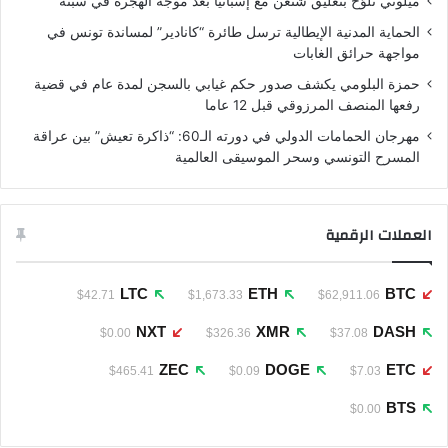
ميلوني تلوّح بتعليق شنغن مع إسبانيا بعد موجة الهجرة في سبتة
الحماية المدنية الإيطالية ترسل طائرة “كانادير” لمساندة تونس في
مواجهة حرائق الغابات
حمزة البلومي يكشف صدور حكم غيابي بالسجن لمدة عام في قضية
رفعها المنصف المرزوقي قبل 12 عاما
مهرجان الحمامات الدولي في دورته الـ60: “ذاكرة تعيش” بين عراقة
المسرح التونسي وسحر الموسيقى العالمية
العملات الرقمية
LTC
ETH
BTC
$42.71
$1,673.33
$62,911.06
NXT
XMR
DASH
$0.00
$326.36
$37.08
ZEC
DOGE
ETC
$465.41
$0.09
$7.03
BTS
$0.00