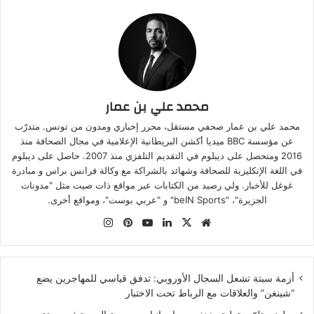
محمد علي بن عمار
محمد علي بن عمار صحفي مستقل، محرر إخباري ومدون من تونس. متدرّب
عن مؤسسة BBC ميديا أكشن البريطانية الإعلامية في مجال الصحافة منذ
2016 ومتحصل على ديبلوم في التقديم التلفزي منذ 2007. حاصل على ديبلوم
في اللغة الإنكليزية للصحافة وشهائد بالشراكة مع وكالة فرانس براس و مبادرة
غوغل للأخبار. ولي رصيد من الكتابات عبر مواقع ذات صيت مثل "مدونات
الجزيرة"، "beIN Sports" و "عربي بوست"، ومواقع أخرى.
موقع
‫X
لينكدإن
‫YouTube
بينتيريست
انستقرام
الويب
أزمة سبتة تشعل السجال الأوروبي: تدفق قياسي للمهاجرين يضع
“شينغن” والعلاقات مع الرباط تحت الاختبار