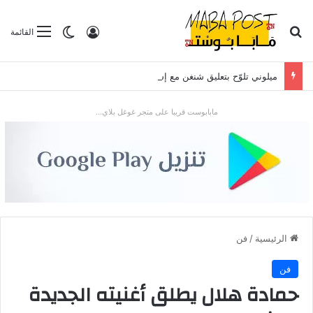
بحث عن
تسجيل الدخول
الوضع المظلم
القائمة
ميلوني تلوّح بتعليق شنغن مع إسبانيا بعد موجة الهجرة في سبتة
مابابوست قريبا على متجر غوغل بلاي...
الرئيسية
/
فن
فن
حمادة هلال يطلق أغنيته الجديدة