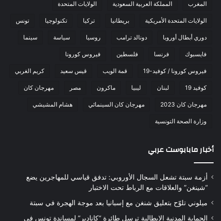
المغرب
المملكة العربية السعودية
الولايات المتحدة
الولايات المتحدة الأمريكية
بريطانيا
تركيا
تكنولوجيا
تونس
دوري أبطال أوروبا
دونالد ترامب
روسيا
سياسة
سينما
فايسبوك
فرنسا
فلسطين
فيروس كورونا
فيروس كورونا / كوفيد-19
قمة الويب
قيس سعيد
كريم الغربي
كوفيد 19
لبنان
ليبيا
ماكرون
مصر
مهرجان كان
مهرجان كان 2023
مهرجان كان السينمائي
هشام المشيشي
وزارة الصحة التونسية
أخبار مابابوست عربي
أزمة سبتة تشعل السجال الأوروبي: تدفق قياسي للمهاجرين يضع
“شينغن” والعلاقات مع الرباط تحت الاختبار
ميلوني تلوّح بتعليق شنغن مع إسبانيا بعد موجة الهجرة في سبتة
الحماية المدنية الإيطالية ترسل طائرة “كانادير” لمساندة تونس في