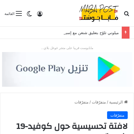
بحث عن
تسجيل الدخول
الوضع المظلم
القائمة
ميلوني تلوّح بتعليق شنغن مع إسبانيا بعد موجة الهجرة في سبتة
مابابوست قريبا على متجر غوغل بلاي...
الرئيسية
/
متفرّقات
/
متفرّقات
متفرّقات
لافتة تحسيسية حول كوفيد-19