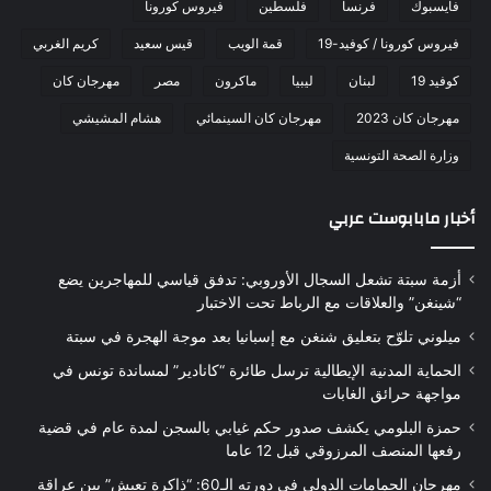
فايسبوك
فرنسا
فلسطين
فيروس كورونا
فيروس كورونا / كوفيد-19
قمة الويب
قيس سعيد
كريم الغربي
كوفيد 19
لبنان
ليبيا
ماكرون
مصر
مهرجان كان
مهرجان كان 2023
مهرجان كان السينمائي
هشام المشيشي
وزارة الصحة التونسية
أخبار مابابوست عربي
أزمة سبتة تشعل السجال الأوروبي: تدفق قياسي للمهاجرين يضع
“شينغن” والعلاقات مع الرباط تحت الاختبار
ميلوني تلوّح بتعليق شنغن مع إسبانيا بعد موجة الهجرة في سبتة
الحماية المدنية الإيطالية ترسل طائرة “كانادير” لمساندة تونس في
مواجهة حرائق الغابات
حمزة البلومي يكشف صدور حكم غيابي بالسجن لمدة عام في قضية
رفعها المنصف المرزوقي قبل 12 عاما
مهرجان الحمامات الدولي في دورته الـ60: “ذاكرة تعيش” بين عراقة