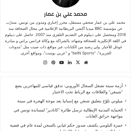
محمد علي بن عمار
محمد علي بن عمار صحفي مستقل، محرر إخباري ومدون من تونس. متدرّب
عن مؤسسة BBC ميديا أكشن البريطانية الإعلامية في مجال الصحافة منذ
2016 ومتحصل على ديبلوم في التقديم التلفزي منذ 2007. حاصل على ديبلوم
في اللغة الإنكليزية للصحافة وشهائد بالشراكة مع وكالة فرانس براس و مبادرة
غوغل للأخبار. ولي رصيد من الكتابات عبر مواقع ذات صيت مثل "مدونات
الجزيرة"، "beIN Sports" و "عربي بوست"، ومواقع أخرى.
موقع
‫X
لينكدإن
‫YouTube
بينتيريست
انستقرام
الويب
أزمة سبتة تشعل السجال الأوروبي: تدفق قياسي للمهاجرين يضع
“شينغن” والعلاقات مع الرباط تحت الاختبار
ميلوني تلوّح بتعليق شنغن مع إسبانيا بعد موجة الهجرة في سبتة
الحماية المدنية الإيطالية ترسل طائرة “كانادير” لمساندة تونس في
مواجهة حرائق الغابات
حمزة البلومي يكشف صدور حكم غيابي بالسجن لمدة عام في قضية