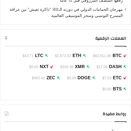
رفعها المنصف المرزوقي قبل 12 عاما
مهرجان الحمامات الدولي في دورته الـ60: “ذاكرة تعيش” بين عراقة
المسرح التونسي وسحر الموسيقى العالمية
العملات الرقمية
LTC
ETH
BTC
$42.71
$1,673.33
$62,911.06
NXT
XMR
DASH
$0.00
$326.36
$37.08
ZEC
DOGE
ETC
$465.41
$0.09
$7.03
BTS
$0.00
روابط مفيدة