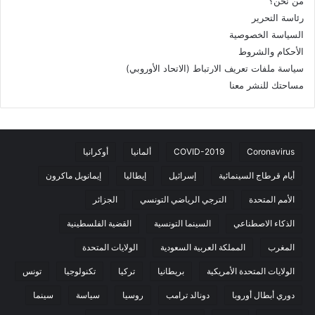
من نحن؟
رئاسة التحرير
السياسة الخصوصية
الأحكام والشروط
سياسة ملفات تعريف الارتباط (الاتحاد الأوروبي)
مساحتك للنشر معنا
Coronavirus
COVID-2019
ألمانيا
أوكرانيا
أيام قرطاج السينمائية
إسرائيل
إيطاليا
إيمانويل ماكرون
الأمم المتحدة
الترجي الرياضي التونسي
الجزائر
الذكاء الاصطناعي
السينما التونسية
القضية الفلسطينية
المغرب
المملكة العربية السعودية
الولايات المتحدة
الولايات المتحدة الأمريكية
بريطانيا
تركيا
تكنولوجيا
تونس
دوري أبطال أوروبا
دونالد ترامب
روسيا
سياسة
سينما