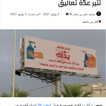
تثير عدّة تعاليق
تابع
أرسل
محمد علي بن عمار
3 يوليو، 2021
آخر تحديث: 3 يوليو، 2021
على
بريدا
أقل من دقيقة
X
إلكترونيا
تونس
– أثارت لافتة تحسيسية حول
كوفيد-19
إنتباه العديد من