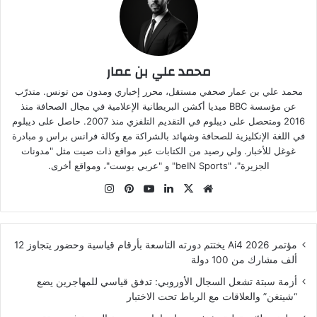
محمد علي بن عمار
محمد علي بن عمار صحفي مستقل، محرر إخباري ومدون من تونس. متدرّب
عن مؤسسة BBC ميديا أكشن البريطانية الإعلامية في مجال الصحافة منذ
2016 ومتحصل على ديبلوم في التقديم التلفزي منذ 2007. حاصل على ديبلوم
في اللغة الإنكليزية للصحافة وشهائد بالشراكة مع وكالة فرانس براس و مبادرة
غوغل للأخبار. ولي رصيد من الكتابات عبر مواقع ذات صيت مثل "مدونات
الجزيرة"، "beIN Sports" و "عربي بوست"، ومواقع أخرى.
موقع
‫X
لينكدإن
‫YouTube
بينتيريست
انستقرام
الويب
مؤتمر Ai4 2026 يختتم دورته التاسعة بأرقام قياسية وحضور يتجاوز 12
ألف مشارك من 100 دولة
أزمة سبتة تشعل السجال الأوروبي: تدفق قياسي للمهاجرين يضع
“شينغن” والعلاقات مع الرباط تحت الاختبار