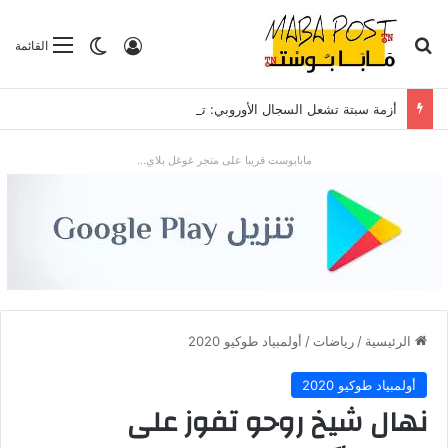
بحث عن
تسجيل الدخول
الوضع المظلم
القائمة
أزمة سبتة تشعل السجال الأوروبي: تدفق قياسي للمهاجرين يضع “شينغن” والعلاقات مع الرباط تحت الاختبار
مابابوست قريبا على متجر غوغل بلاي...
الرئيسية
/
رياضات
/
أولمبياد طوكيو 2020
أولمبياد طوكيو 2020
نهال شيخ روحو تفوز على