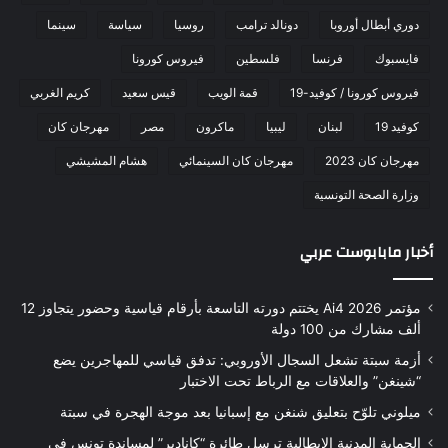
دوري أبطال أوروبا
دونالد ترامب
روسيا
سياسة
سينما
فايسبوك
فرنسا
فلسطين
فيروس كورونا
فيروس كورونا / كوفيد-19
قمة الويب
قيس سعيد
كريم الغربي
كوفيد 19
لبنان
ليبيا
ماكرون
مصر
مهرجان كان
مهرجان كان 2023
مهرجان كان السينمائي
هشام المشيشي
وزارة الصحة التونسية
أخبار مابابوست عربي
مؤتمر Ai4 2026 يختتم دورته التاسعة بأرقام قياسية وحضور يتجاوز 12
ألف مشارك من 100 دولة
أزمة سبتة تشعل السجال الأوروبي: تدفق قياسي للمهاجرين يضع
“شينغن” والعلاقات مع الرباط تحت الاختبار
ميلوني تلوّح بتعليق شنغن مع إسبانيا بعد موجة الهجرة في سبتة
الحماية المدنية الإيطالية ترسل طائرة “كانادير” لمساندة تونس في