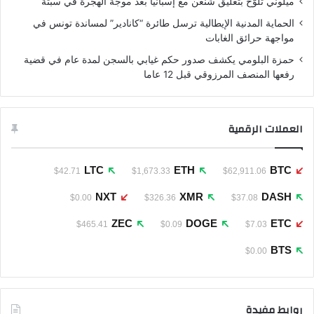
ميلوني تلوّح بتعليق شنغن مع إسبانيا بعد موجة الهجرة في سبتة
الحماية المدنية الإيطالية ترسل طائرة “كانادير” لمساندة تونس في
مواجهة حرائق الغابات
حمزة البلومي يكشف صدور حكم غيابي بالسجن لمدة عام في قضية
رفعها المنصف المرزوقي قبل 12 عاما
العملات الرقمية
LTC
ETH
BTC
$42.71
$1,673.33
$62,911.06
NXT
XMR
DASH
$0.00
$326.36
$37.08
ZEC
DOGE
ETC
$465.41
$0.09
$7.03
BTS
$0.00
روابط مفيدة