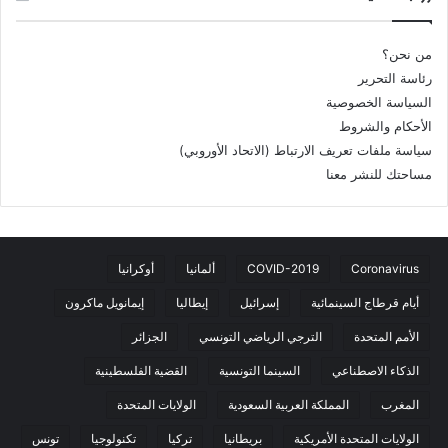
من نحن؟
رئاسة التحرير
السياسة الخصوصية
الأحكام والشروط
سياسة ملفات تعريف الارتباط (الاتحاد الأوروبي)
مساحتك للنشر معنا
Coronavirus
COVID-2019
ألمانيا
أوكرانيا
أيام قرطاج السينمائية
إسرائيل
إيطاليا
إيمانويل ماكرون
الأمم المتحدة
الترجي الرياضي التونسي
الجزائر
الذكاء الاصطناعي
السينما التونسية
القضية الفلسطينية
المغرب
المملكة العربية السعودية
الولايات المتحدة
الولايات المتحدة الأمريكية
بريطانيا
تركيا
تكنولوجيا
تونس