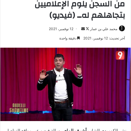
من السجن يلوم الإعلاميين
بتجاهلهم له… (فيديو)
تابع
أرسل
محمد علي بن عمار
12 نوفمبر، 2021
على
بريدا
آخر تحديث: 12 نوفمبر، 2021
دقيقة واحدة
X
إلكترونيا
نشر الكوميدي الشاب
أشرف الماي
رسالة فيديو عبر مواقع التواصل