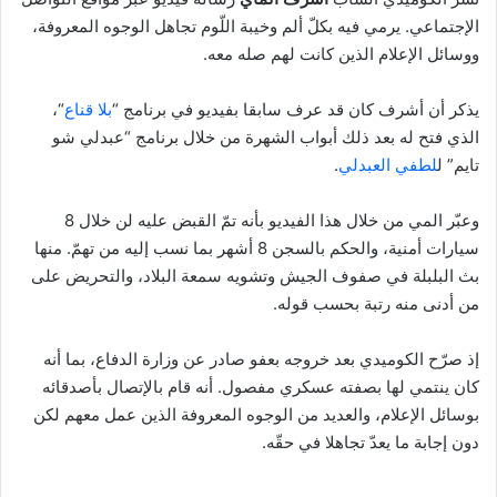
الإجتماعي. يرمي فيه بكلّ ألم وخيبة اللّوم تجاهل الوجوه المعروفة،
ووسائل الإعلام الذين كانت لهم صله معه.
يذكر أن أشرف كان قد عرف سابقا بفيديو في برنامج “
بلا قناع
“،
الذي فتح له بعد ذلك أبواب الشهرة من خلال برنامج “عبدلي شو
تايم” ل
لطفي العبدلي
.
وعبّر المي من خلال هذا الفيديو بأنه تمّ القبض عليه لن خلال 8
سيارات أمنية، والحكم بالسجن 8 أشهر بما نسب إليه من تهمّ. منها
بث البلبلة في صفوف الجيش وتشويه سمعة البلاد، والتحريض على
من أدنى منه رتبة بحسب قوله.
إذ صرّح الكوميدي بعد خروجه بعفو صادر عن وزارة الدفاع، بما أنه
كان ينتمي لها بصفته عسكري مفصول. أنه قام بالإتصال بأصدقائه
بوسائل الإعلام، والعديد من الوجوه المعروفة الذين عمل معهم لكن
دون إجابة ما يعدّ تجاهلا في حقّه.