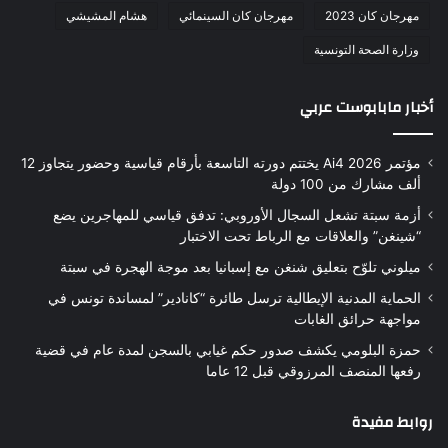
مهرجان كان 2023
مهرجان كان السينمائي
هشام المشيشي
وزارة الصحة التونسية
أخبار مابابوست عربي
مؤتمر Ai4 2026 يختتم دورته التاسعة بأرقام قياسية وحضور يتجاوز 12
ألف مشارك من 100 دولة
أزمة سبتة تشعل السجال الأوروبي: تدفق قياسي للمهاجرين يضع
“شينغن” والعلاقات مع الرباط تحت الاختبار
ميلوني تلوّح بتعليق شنغن مع إسبانيا بعد موجة الهجرة في سبتة
الحماية المدنية الإيطالية ترسل طائرة “كانادير” لمساندة تونس في
مواجهة حرائق الغابات
حمزة البلومي يكشف صدور حكم غيابي بالسجن لمدة عام في قضية
رفعها المنصف المرزوقي قبل 12 عاما
روابط مفيدة