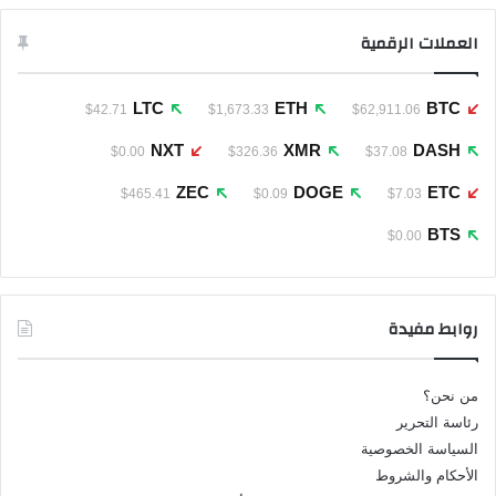
العملات الرقمية
LTC
ETH
BTC
$42.71
$1,673.33
$62,911.06
NXT
XMR
DASH
$0.00
$326.36
$37.08
ZEC
DOGE
ETC
$465.41
$0.09
$7.03
BTS
$0.00
روابط مفيدة
من نحن؟
رئاسة التحرير
السياسة الخصوصية
الأحكام والشروط