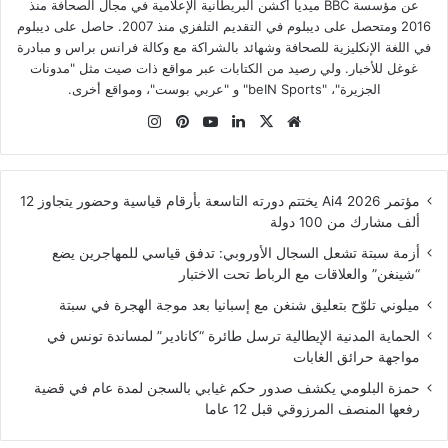
عن مؤسسة BBC ميديا أكشن البريطانية الإعلامية في مجال الصحافة منذ
2016 ومتحصل على ديبلوم في التقديم التلفزي منذ 2007. حاصل على ديبلوم
في اللغة الإنكليزية للصحافة وشهائد بالشراكة مع وكالة فرانس براس و مبادرة
غوغل للأخبار. ولي رصيد من الكتابات عبر مواقع ذات صيت مثل "مدونات
الجزيرة"، "beIN Sports" و "عربي بوست"، ومواقع أخرى.
موقع
‫X
لينكدإن
‫YouTube
بينتيريست
انستقرام
الويب
مؤتمر Ai4 2026 يختتم دورته التاسعة بأرقام قياسية وحضور يتجاوز 12
ألف مشارك من 100 دولة
أزمة سبتة تشعل السجال الأوروبي: تدفق قياسي للمهاجرين يضع
“شينغن” والعلاقات مع الرباط تحت الاختبار
ميلوني تلوّح بتعليق شنغن مع إسبانيا بعد موجة الهجرة في سبتة
الحماية المدنية الإيطالية ترسل طائرة “كانادير” لمساندة تونس في
مواجهة حرائق الغابات
حمزة البلومي يكشف صدور حكم غيابي بالسجن لمدة عام في قضية
رفعها المنصف المرزوقي قبل 12 عاما