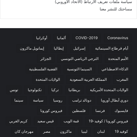
سياسة ملفات تعريف الارتباط (الاتحاد الأوروبي)
مساحتك للنشر معنا
Coronavirus
COVID-2019
ألمانيا
أوكرانيا
أيام قرطاج السينمائية
إسرائيل
إيطاليا
إيمانويل ماكرون
الأمم المتحدة
الترجي الرياضي التونسي
الجزائر
الذكاء الاصطناعي
السينما التونسية
القضية الفلسطينية
المغرب
المملكة العربية السعودية
الولايات المتحدة
الولايات المتحدة الأمريكية
بريطانيا
تركيا
تكنولوجيا
تونس
دوري أبطال أوروبا
دونالد ترامب
روسيا
سياسة
سينما
فايسبوك
فرنسا
فلسطين
فيروس كورونا
فيروس كورونا / كوفيد-19
قمة الويب
قيس سعيد
كريم الغربي
كوفيد 19
لبنان
ليبيا
ماكرون
مصر
مهرجان كان