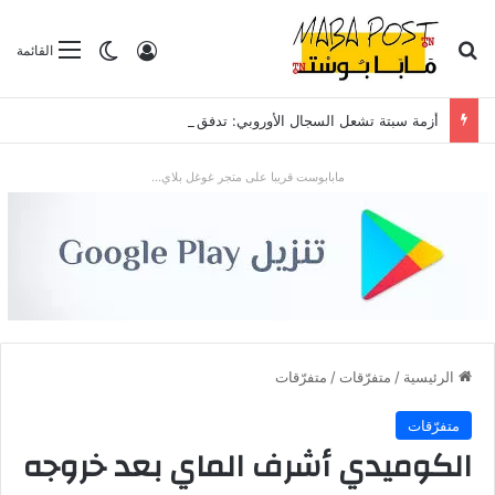
بحث عن
تسجيل الدخول
الوضع المظلم
القائمة
أزمة سبتة تشعل السجال الأوروبي: تدفق قياسي للمهاجرين يضع “شينغن” والعلاقات مع الرباط تحت الاختبار
مابابوست قريبا على متجر غوغل بلاي...
الرئيسية
/
متفرّقات
/
متفرّقات
متفرّقات
الكوميدي أشرف الماي بعد خروجه