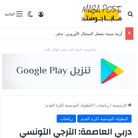
بحث عن
تسجيل الدخول
الوضع المظلم
القائمة
أزمة سبتة تشعل السجال الأوروبي: تدفق قياسي للمهاجرين يضع “شينغن” والعلاقات مع الرباط تحت الاختبار
مابابوست قريبا على متجر غوغل بلاي...
الرئيسية
/
رياضات
/
البطولة التونسية لكرة القدم
البطولة التونسية لكرة القدم
رياضات
دربي العاصمة: الترجي التونسي