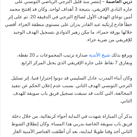
دربي العاصمة
– إنتصر منذ قليل الترجي الرياضي التونسي على
جاره النادي الإفريقي، بنتيجة 3 أهداف لواحد. وكان قد إفتتح محمد
أمين توغاي الهدف الأول لصالح الترجي في الدقيقة 20. ثم على إثر
خطأ فادح إرتكبه عبد القادر بدران على مستوى منطقة الجزاء. أقصي
خلالها بورقة حمراء، ما مكن زهير الذوادي بتسجيل الهدف الوحيد
للإفريقي من ضربة جزاء.
ويرفع بذلك
شيخ الأندية
صدارة ترتيب المجموعات بـ 20 نقطة،
وبفارق 7 نقاط على جاره الإفريقي الذي يحتل المركز الرابع.
وكان أبناء المدرب عادل السليمي قد دونوا إحترازا فنيا، إثر تسليل
الترجي التونسي الهدف الثاني. بسبب عدم إعلان الحكم عن تنفيذ
المخالفة، التي كانت قد سبقت تسجيل فريق باب سويقة للهدف
الثاني.
يذكر أن المباراة شهدت في البداية أجواء كرنفالية، من خلال دخلة
فريق باب سويقة الخاصة بدربي هذا المساء. وكان إنطلاق الشوط
الثاني أخذ وقتا طويلا لبدايته، بعد أن أطلقت العناصر الأمنية الغاز