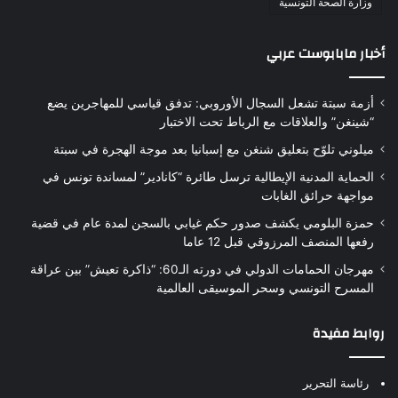
وزارة الصحة التونسية
أخبار مابابوست عربي
أزمة سبتة تشعل السجال الأوروبي: تدفق قياسي للمهاجرين يضع
“شينغن” والعلاقات مع الرباط تحت الاختبار
ميلوني تلوّح بتعليق شنغن مع إسبانيا بعد موجة الهجرة في سبتة
الحماية المدنية الإيطالية ترسل طائرة “كانادير” لمساندة تونس في
مواجهة حرائق الغابات
حمزة البلومي يكشف صدور حكم غيابي بالسجن لمدة عام في قضية
رفعها المنصف المرزوقي قبل 12 عاما
مهرجان الحمامات الدولي في دورته الـ60: “ذاكرة تعيش” بين عراقة
المسرح التونسي وسحر الموسيقى العالمية
روابط مفيدة
رئاسة التحرير