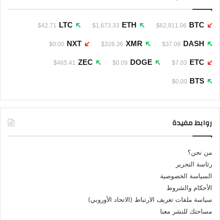
LTC
ETH
BTC
$42.71
$1,673.33
$62,911.06
NXT
XMR
DASH
$0.00
$326.36
$37.08
ZEC
DOGE
ETC
$465.41
$0.09
$7.03
BTS
$0.00
روابط مفيدة
من نحن؟
رئاسة التحرير
السياسة الخصوصية
الأحكام والشروط
سياسة ملفات تعريف الارتباط (الاتحاد الأوروبي)
مساحتك للنشر معنا