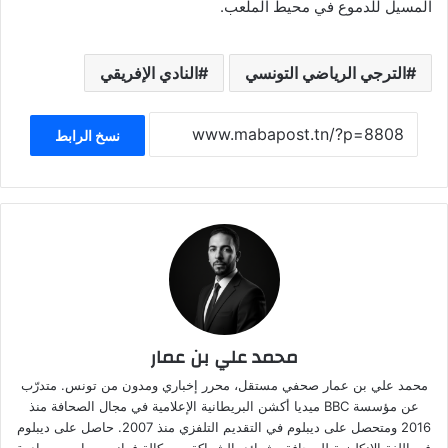
المسيل للدموع في محيط الملعب.
الترجي الرياضي التونسي
النادي الإفريقي
نسخ الرابط
محمد علي بن عمار
محمد علي بن عمار صحفي مستقل، محرر إخباري ومدون من تونس. متدرّب
عن مؤسسة BBC ميديا أكشن البريطانية الإعلامية في مجال الصحافة منذ
2016 ومتحصل على ديبلوم في التقديم التلفزي منذ 2007. حاصل على ديبلوم
في اللغة الإنكليزية للصحافة وشهائد بالشراكة مع وكالة فرانس براس و مبادرة