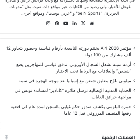
غوغل للأخبار. ولي رصيد من الكتابات عبر مواقع ذات صيت مثل "مدونات
الجزيرة"، "beIN Sports" و "عربي بوست"، ومواقع أخرى.
موقع
‫X
لينكدإن
‫YouTube
بينتيريست
انستقرام
الويب
مؤتمر Ai4 2026 يختتم دورته التاسعة بأرقام قياسية وحضور يتجاوز 12
ألف مشارك من 100 دولة
أزمة سبتة تشعل السجال الأوروبي: تدفق قياسي للمهاجرين يضع
“شينغن” والعلاقات مع الرباط تحت الاختبار
ميلوني تلوّح بتعليق شنغن مع إسبانيا بعد موجة الهجرة في سبتة
الحماية المدنية الإيطالية ترسل طائرة “كانادير” لمساندة تونس في
مواجهة حرائق الغابات
حمزة البلومي يكشف صدور حكم غيابي بالسجن لمدة عام في قضية
رفعها المنصف المرزوقي قبل 12 عاما
العملات الرقمية