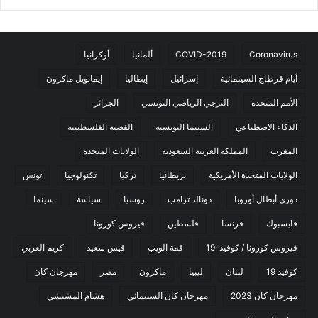
Coronavirus
COVID-2019
ألمانيا
أوكرانيا
أيام قرطاج السينمائية
إسرائيل
إيطاليا
إيمانويل ماكرون
الأمم المتحدة
الترجي الرياضي التونسي
الجزائر
الذكاء الاصطناعي
السينما التونسية
القضية الفلسطينية
المغرب
المملكة العربية السعودية
الولايات المتحدة
الولايات المتحدة الأمريكية
بريطانيا
تركيا
تكنولوجيا
تونس
دوري أبطال أوروبا
دونالد ترامب
روسيا
سياسة
سينما
فايسبوك
فرنسا
فلسطين
فيروس كورونا
فيروس كورونا / كوفيد-19
قمة الويب
قيس سعيد
كريم الغربي
كوفيد 19
لبنان
ليبيا
ماكرون
مصر
مهرجان كان
مهرجان كان 2023
مهرجان كان السينمائي
هشام المشيشي