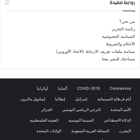
روابط مفيدة
من نحن؟
رئاسة التحرير
السياسة الخصوصية
الأحكام والشروط
سياسة ملفات تعريف الارتباط (الاتحاد الأوروبي)
مساحتك للنشر معنا
Coronavirus
COVID-2019
ألمانيا
أوكرانيا
أيام قرطاج السينمائية
إسرائيل
إيطاليا
إيمانويل ماكرون
الأمم المتحدة
الترجي الرياضي التونسي
الجزائر
الذكاء الاصطناعي
السينما التونسية
القضية الفلسطينية
المغرب
المملكة العربية السعودية
الولايات المتحدة