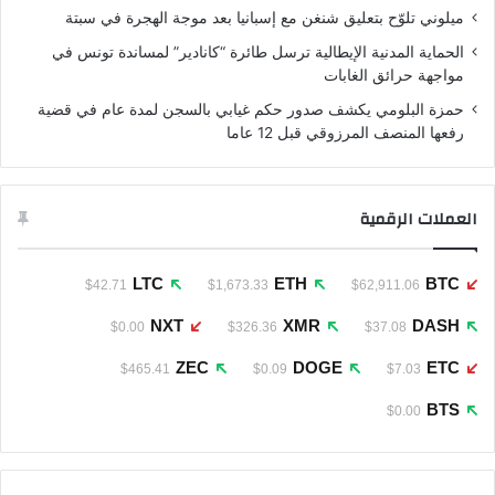
ميلوني تلوّح بتعليق شنغن مع إسبانيا بعد موجة الهجرة في سبتة
الحماية المدنية الإيطالية ترسل طائرة “كانادير” لمساندة تونس في
مواجهة حرائق الغابات
حمزة البلومي يكشف صدور حكم غيابي بالسجن لمدة عام في قضية
رفعها المنصف المرزوقي قبل 12 عاما
العملات الرقمية
LTC
ETH
BTC
$42.71
$1,673.33
$62,911.06
NXT
XMR
DASH
$0.00
$326.36
$37.08
ZEC
DOGE
ETC
$465.41
$0.09
$7.03
BTS
$0.00