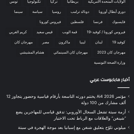
الولايات المتحدة الأمريكية
بريطانيا
تركيا
تكنولوجيا
تونس
دوري أبطال أوروبا
دونالد ترامب
روسيا
سياسة
سينما
فايسبوك
فرنسا
فلسطين
فيروس كورونا
فيروس كورونا / كوفيد-19
قمة الويب
قيس سعيد
كريم الغربي
كوفيد 19
لبنان
ليبيا
ماكرون
مصر
مهرجان كان
مهرجان كان 2023
مهرجان كان السينمائي
هشام المشيشي
وزارة الصحة التونسية
أخبار مابابوست عربي
مؤتمر Ai4 2026 يختتم دورته التاسعة بأرقام قياسية وحضور يتجاوز 12
ألف مشارك من 100 دولة
أزمة سبتة تشعل السجال الأوروبي: تدفق قياسي للمهاجرين يضع
“شينغن” والعلاقات مع الرباط تحت الاختبار
ميلوني تلوّح بتعليق شنغن مع إسبانيا بعد موجة الهجرة في سبتة