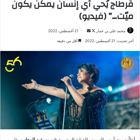
قرطاج يُحي أي إنسان يمكن يكون
ميّت…” (فيديو)
تابع
أرسل
محمد علي بن عمار
21 أغسطس، 2022
على
بريدا
آخر تحديث: 21 أغسطس، 2022
أقل من دقيقة
X
إلكترونيا
أطلّت يوم أمس السبت
،
الفنانة المصرية
شيرين عبد الوهاب،
على