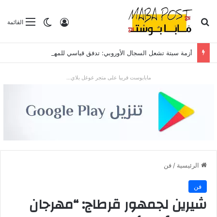
بحث عن
تسجيل الدخول
الوضع المظلم
القائمة
أزمة سبتة تشعل السجال الأوروبي: تدفق قياسي للمهاجرين يضع “شينغن” والعلاقات مع الرباط تحت الاختبار
مابابوست قريبا على متجر غوغل بلاي...
الرئيسية
/
فن
فن
شيرين لجمهور قرطاج: “مهرجان