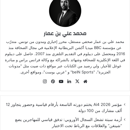
محمد علي بن عمار
محمد علي بن عمار صحفي مستقل، محرر إخباري ومدون من تونس. متدرّب
عن مؤسسة BBC ميديا أكشن البريطانية الإعلامية في مجال الصحافة منذ
2016 ومتحصل على ديبلوم في التقديم التلفزي منذ 2007. حاصل على ديبلوم
في اللغة الإنكليزية للصحافة وشهائد بالشراكة مع وكالة فرانس براس و مبادرة
غوغل للأخبار. ولي رصيد من الكتابات عبر مواقع ذات صيت مثل "مدونات
الجزيرة"، "beIN Sports" و "عربي بوست"، ومواقع أخرى.
موقع
‫X
لينكدإن
‫YouTube
بينتيريست
انستقرام
الويب
مؤتمر Ai4 2026 يختتم دورته التاسعة بأرقام قياسية وحضور يتجاوز 12
ألف مشارك من 100 دولة
أزمة سبتة تشعل السجال الأوروبي: تدفق قياسي للمهاجرين يضع
“شينغن” والعلاقات مع الرباط تحت الاختبار