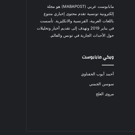
مابابوست عربي (MABAPOST) هو مجلة
إلكترونية تونسية تقدم محتوى إخباري متنوع
باللغات العربية، الفرنسية والانكليزية. تأسست
في يناير 2019 وتهدف إلى تقديم أخبار وتحليلات
حول الأحداث الجارية في تونس والعالم.
ويكي مابابوست
أحمد أيوب الحفناوي
سوسن الجمني
مروى العلج