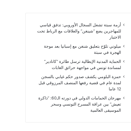
أزمة سبتة تشعل السجال الأوروبي: تدفق قياسي
للمهاجرين يضع “شينغن” والعلاقات مع الرباط تحت
الاختبار
ميلوني تلوّح بتعليق شنغن مع إسبانيا بعد موجة
الهجرة في سبتة
الحماية المدنية الإيطالية ترسل طائرة “كانادير”
لمساندة تونس في مواجهة حرائق الغابات
حمزة البلومي يكشف صدور حكم غيابي بالسجن
لمدة عام في قضية رفعها المنصف المرزوقي قبل
12 عاما
مهرجان الحمامات الدولي في دورته الـ60: “ذاكرة
تعيش” بين عراقة المسرح التونسي وسحر
الموسيقى العالمية