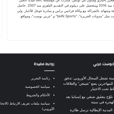
محمد علي بن عمار صحفي مستقل، محرر إخباري ومدون من تونس. متدرّب عن مؤسسة BBC ميديا أكشن
البريطانية الإعلامية في مجال الصحافة منذ 2016 ومتحصل على ديبلوم في التقديم التلفزي منذ 2007. حاصل
افة وشهائد بالشراكة مع وكالة فرانس براس و مبادرة غوغل للأخبار. ولي
رصيد من الكتابات عبر مواقع ذات صيت مثل "مدونات الجزيرة"، "beIN Sports" و "عربي بوست"، ومواقع
بابوست عربي
روابط مفيدة
بتة تشعل السجال الأوروبي: تدفق
رئاسة التحرير
للمهاجرين يضع “شينغن” والعلاقات
سياسة الخصوصية
اط تحت الاختبار
الأحكام والشروط
تلوّح بتعليق شنغن مع إسبانيا بعد
لهجرة في سبتة
سياسة ملفات تعريف الارتباط (الاتحاد
الأوروبي)
 المدنية الإيطالية ترسل طائرة