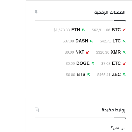
العملات الرقمية
ETH
BTC
$1,673.33
$62,911.06
DASH
LTC
$37.08
$42.71
NXT
XMR
$0.00
$326.36
DOGE
ETC
$0.09
$7.03
BTS
ZEC
$0.00
$465.41
روابط مفيدة
من نحن؟