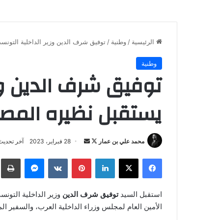
الرئيسية
/
وطنية
/
توفيق شرف الدين وزير الداخلية التون
وطنية
توفيق شرف الدين وز
يستقبل نظيره المص
تابع
أرسل
محمد علي بن عمار
28 فبراير، 2023
آخر تحديث: 28 فبراير، 
على
بريدا
فيسبوك
‫X
لينكدإن
بينتيريست
ماسنجر
ط
X
إلكترونيا
استقبل السيد
توفيق شرف الدين
الأمين العام لمجلس وزراء الداخلية العرب، والسفير ا