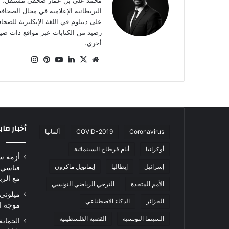
على ديبلوم في اللغة الإنكليزية للصح
أخرى.
موقع
‫X
لينكدإن
‫YouTube
بينتيريست
انستقرام
الويب
أخبار ما
Coronavirus
COVID-2019
ألمانيا
أوكرانيا
أيام قرطاج السينمائية
أزمة س
إسرائيل
إيطاليا
إيمانويل ماكرون
قياسي 
مع الرب
الأمم المتحدة
الترجي الرياضي التونسي
ميلوني 
الجزائر
الذكاء الاصطناعي
موجة ا
السينما التونسية
القضية الفلسطينية
الحماية