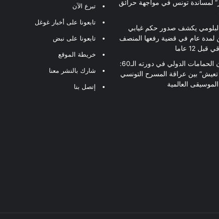
ير” لمساندة تونس في مواجهة حرائق
تبرع الآن
تابعونا على أخبار غوغل
لبلومي يكشف صدور حكم غيابي
 لمدة عام في قضية رفعها المنصف
تابعونا على نبض
قبل 12 عاما
خريطة الموقع
مهرجان الحمامات الدولي في دورته الـ60:
شارك بالنشر معنا
 تعيش” بين عراقة المسرح التونسي
لموسيقى العالمية
إتصل بنا