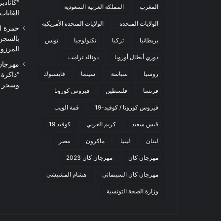
“كاناد
المغرب
المملكة العربية السعودية
الغابات
الولايات المتحدة
الولايات المتحدة الأمريكية
حمزة ا
بالسجن
بريطانيا
تركيا
تكنولوجيا
تونس
المرزوقي 
دوري أبطال أوروبا
دونالد ترامب
روسيا
سياسة
سينما
فايسبوك
“ذاكرة
وسحر ا
فرنسا
فلسطين
فيروس كورونا
فيروس كورونا / كوفيد-19
قمة الويب
قيس سعيد
كريم الغربي
كوفيد 19
لبنان
ليبيا
ماكرون
مصر
مهرجان كان
مهرجان كان 2023
مهرجان كان السينمائي
هشام المشيشي
وزارة الصحة التونسية