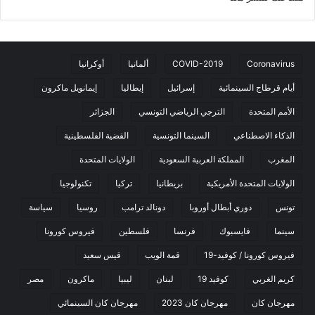
Coronavirus
COVID-2019
ألمانيا
أوكرانيا
أيام قرطاج السينمائية
إسرائيل
إيطاليا
إيمانويل ماكرون
الأمم المتحدة
الترجي الرياضي التونسي
الجزائر
الذكاء الاصطناعي
السينما التونسية
القضية الفلسطينية
المغرب
المملكة العربية السعودية
الولايات المتحدة
الولايات المتحدة الأمريكية
بريطانيا
تركيا
تكنولوجيا
تونس
دوري أبطال أوروبا
دونالد ترامب
روسيا
سياسة
سينما
فايسبوك
فرنسا
فلسطين
فيروس كورونا
فيروس كورونا / كوفيد-19
قمة الويب
قيس سعيد
كريم الغربي
كوفيد 19
لبنان
ليبيا
ماكرون
مصر
مهرجان كان
مهرجان كان 2023
مهرجان كان السينمائي