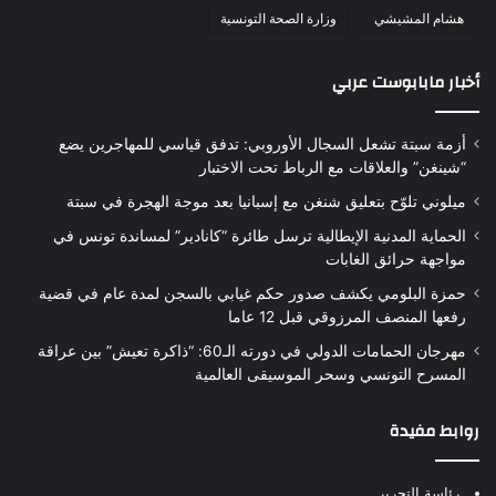
هشام المشيشي
وزارة الصحة التونسية
أخبار مابابوست عربي
أزمة سبتة تشعل السجال الأوروبي: تدفق قياسي للمهاجرين يضع
“شينغن” والعلاقات مع الرباط تحت الاختبار
ميلوني تلوّح بتعليق شنغن مع إسبانيا بعد موجة الهجرة في سبتة
الحماية المدنية الإيطالية ترسل طائرة “كانادير” لمساندة تونس في
مواجهة حرائق الغابات
حمزة البلومي يكشف صدور حكم غيابي بالسجن لمدة عام في قضية
رفعها المنصف المرزوقي قبل 12 عاما
مهرجان الحمامات الدولي في دورته الـ60: “ذاكرة تعيش” بين عراقة
المسرح التونسي وسحر الموسيقى العالمية
روابط مفيدة
رئاسة التحرير