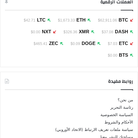
العملات الرقمية
LTC
ETH
BTC
$42.71
$1,673.33
$62,911.06
NXT
XMR
DASH
$0.00
$326.36
$37.08
ZEC
DOGE
ETC
$465.41
$0.09
$7.03
BTS
$0.00
روابط مفيدة
من نحن؟
رئاسة التحرير
السياسة الخصوصية
الأحكام والشروط
سياسة ملفات تعريف الارتباط (الاتحاد الأوروبي)
مساحتك للنشر معنا