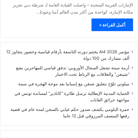
الإمارات العربية المتحدة – واصلت القيادة العامة لـ شرطة دبي تعزيز
مكانة الإمارة، كواحدة من أكثر مدن العالم أمنا وجودةً…
أكمل القراءة »
مؤتمر Ai4 2026 يختتم دورته التاسعة بأرقام قياسية وحضور يتجاوز 12
ألف مشارك من 100 دولة
أزمة سبتة تشعل السجال الأوروبي: تدفق قياسي للمهاجرين يضع
“شينغن” والعلاقات مع الرباط تحت الاختبار
ميلوني تلوّح بتعليق شنغن مع إسبانيا بعد موجة الهجرة في سبتة
الحماية المدنية الإيطالية ترسل طائرة “كانادير” لمساندة تونس في
مواجهة حرائق الغابات
حمزة البلومي يكشف صدور حكم غيابي بالسجن لمدة عام في قضية
رفعها المنصف المرزوقي قبل 12 عاما