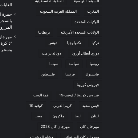
السينما التونسية
القضية الفلسطينية
الغابات
المغرب
المملكة العربية السعودية
حمزة ا
بالسجن
الولايات المتحدة
المرزوقي 
الولايات المتحدة الأمريكية
بريطانيا
تركيا
تكنولوجيا
تونس
“ذاكرة
وسحر ا
دوري أبطال أوروبا
دونالد ترامب
روسيا
سياسة
سينما
فايسبوك
فرنسا
فلسطين
فيروس كورونا
فيروس كورونا / كوفيد-19
قمة الويب
قيس سعيد
كريم الغربي
كوفيد 19
لبنان
ليبيا
ماكرون
مصر
مهرجان كان
مهرجان كان 2023
مهرجان كان السينمائي
هشام المشيشي