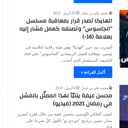
محمد علي بن عمار
20 أبريل، 2021
الهايكا تصدر قرار بمعاقبة مسلسل
“الجاسوس” وتصنفه كعمل مشار إليه
بعلامة (16-)
أصدرت منذ حين “الهايكا” وهي هيئة رقابية إعلامية في
تونس، بمعاقبة العمل الرمضاني “الجاسوس” على قناة
التاسعة. المسلسل الذي أحدث…
أكمل القراءة »
محمد علي بن عمار
9 أبريل، 2021
محسن عيفة يتنبّأ لهذا الممثّل بالفشل
في رمضان 2021 (فيديو)
كشف الفلكي التّونسي محسن عيفة من خلال فقرة أسترو
ستار، ضمن برنامج “جو دي تو” (أقول كلّ شيء) على
قناة…