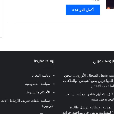
أكمل القراءة »
بابوست عربي
روابط مفيدة
بتة تشعل السجال الأوروبي: تدفق
رئاسة التحرير
للمهاجرين يضع “شينغن” والعلاقات
سياسة الخصوصية
اط تحت الاختبار
الأحكام والشروط
تلوّح بتعليق شنغن مع إسبانيا بعد
لهجرة في سبتة
سياسة ملفات تعريف الارتباط (الاتحاد
الأوروبي)
 المدنية الإيطالية ترسل طائرة
ير” لمساندة تونس في مواجهة حرائق