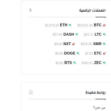
العملات الرقمية
ETH
BTC
$1,673.33
$62,911.06
DASH
LTC
$37.08
$42.71
NXT
XMR
$0.00
$326.36
DOGE
ETC
$0.09
$7.03
BTS
ZEC
$0.00
$465.41
روابط مفيدة
من نحن؟