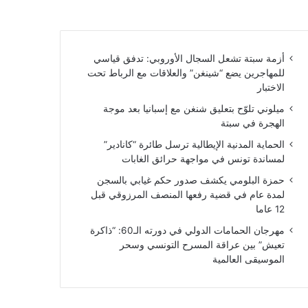
أزمة سبتة تشعل السجال الأوروبي: تدفق قياسي
للمهاجرين يضع “شينغن” والعلاقات مع الرباط تحت
الاختبار
ميلوني تلوّح بتعليق شنغن مع إسبانيا بعد موجة
الهجرة في سبتة
الحماية المدنية الإيطالية ترسل طائرة “كانادير”
لمساندة تونس في مواجهة حرائق الغابات
حمزة البلومي يكشف صدور حكم غيابي بالسجن
لمدة عام في قضية رفعها المنصف المرزوقي قبل
12 عاما
مهرجان الحمامات الدولي في دورته الـ60: “ذاكرة
تعيش” بين عراقة المسرح التونسي وسحر
الموسيقى العالمية