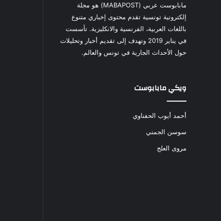
مابابوست عربي (MABAPOST) هو مجلة
إلكترونية تونسية تقدم محتوى إخباري متنوع
باللغات العربية، الفرنسية والانكليزية. تأسست
في يناير 2019 وتهدف إلى تقديم أخبار وتحليلات
حول الأحداث الجارية في تونس والعالم.
ويكي مابابوست
أحمد أيوب الحفناوي
سوسن الجمني
مروى العلج