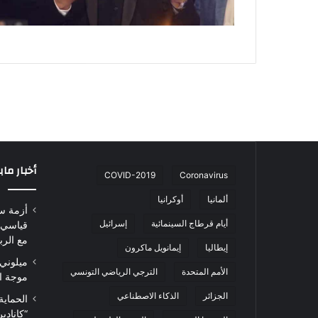
أخبار ما
COVID-2019
Coronavirus
ألمانيا
أوكرانيا
أزمة س
أيام قرطاج السينمائية
إسرائيل
قياسي 
مع الرب
إيطاليا
إيمانويل ماكرون
ميلوني 
الأمم المتحدة
الترجي الرياضي التونسي
موجة ا
الجزائر
الذكاء الاصطناعي
الحماية
“كاناد