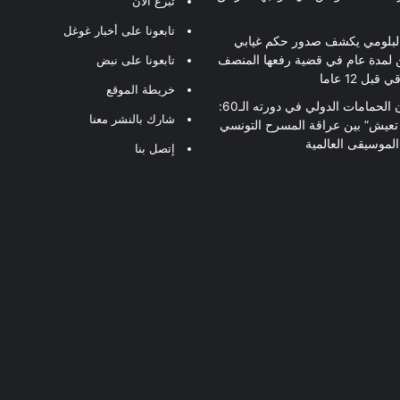
تبرع الآن
تابعونا على أخبار غوغل
لبلومي يكشف صدور حكم غيابي
 لمدة عام في قضية رفعها المنصف
تابعونا على نبض
قبل 12 عاما
خريطة الموقع
مهرجان الحمامات الدولي في دورته الـ60:
شارك بالنشر معنا
 تعيش” بين عراقة المسرح التونسي
لموسيقى العالمية
إتصل بنا