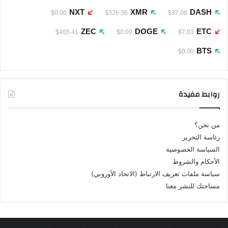
NXT
XMR
DASH
$0.00
$326.36
$37.08
ZEC
DOGE
ETC
$465.41
$0.09
$7.03
BTS
$0.00
روابط مفيدة
من نحن؟
رئاسة التحرير
السياسة الخصوصية
الأحكام والشروط
سياسة ملفات تعريف الارتباط (الاتحاد الأوروبي)
مساحتك للنشر معنا