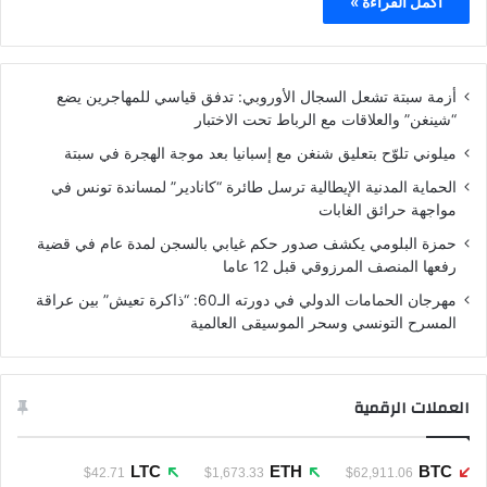
أكمل القراءة »
أزمة سبتة تشعل السجال الأوروبي: تدفق قياسي للمهاجرين يضع
“شينغن” والعلاقات مع الرباط تحت الاختبار
ميلوني تلوّح بتعليق شنغن مع إسبانيا بعد موجة الهجرة في سبتة
الحماية المدنية الإيطالية ترسل طائرة “كانادير” لمساندة تونس في
مواجهة حرائق الغابات
حمزة البلومي يكشف صدور حكم غيابي بالسجن لمدة عام في قضية
رفعها المنصف المرزوقي قبل 12 عاما
مهرجان الحمامات الدولي في دورته الـ60: “ذاكرة تعيش” بين عراقة
المسرح التونسي وسحر الموسيقى العالمية
العملات الرقمية
LTC
ETH
BTC
$42.71
$1,673.33
$62,911.06