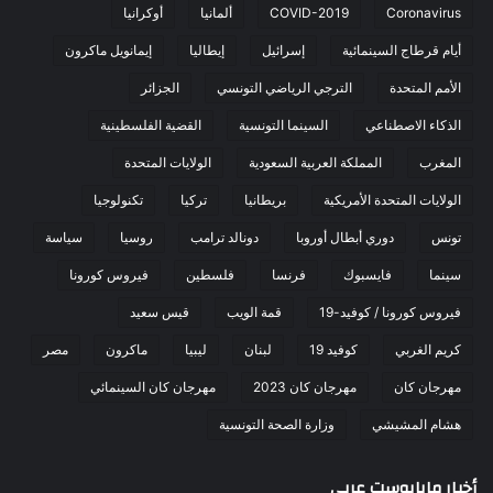
Coronavirus
COVID-2019
ألمانيا
أوكرانيا
أيام قرطاج السينمائية
إسرائيل
إيطاليا
إيمانويل ماكرون
الأمم المتحدة
الترجي الرياضي التونسي
الجزائر
الذكاء الاصطناعي
السينما التونسية
القضية الفلسطينية
المغرب
المملكة العربية السعودية
الولايات المتحدة
الولايات المتحدة الأمريكية
بريطانيا
تركيا
تكنولوجيا
تونس
دوري أبطال أوروبا
دونالد ترامب
روسيا
سياسة
سينما
فايسبوك
فرنسا
فلسطين
فيروس كورونا
فيروس كورونا / كوفيد-19
قمة الويب
قيس سعيد
كريم الغربي
كوفيد 19
لبنان
ليبيا
ماكرون
مصر
مهرجان كان
مهرجان كان 2023
مهرجان كان السينمائي
هشام المشيشي
وزارة الصحة التونسية
أخبار مابابوست عربي