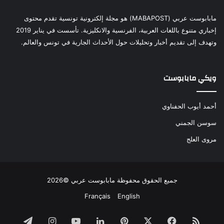
مابابوست عربي (MABAPOST) هو مجلة إلكترونية تونسية تقدم محتوى
إخباري متنوع باللغات العربية، الفرنسية والانكليزية. تأسست في يناير 2019
وتهدف إلى تقديم أخبار وتحليلات حول الأحداث الجارية في تونس والعالم.
ويكي مابابوست
أحمد أيوب الحفناوي
سوسن الجمني
مروى العلج
جميع الحقوق محفوظة مابابوست عربي ©2026
Français
English
ملخص
فيسبوك
‫X
بينتيريست
لينكدإن
‫YouTube
انستقرام
تيلقرام