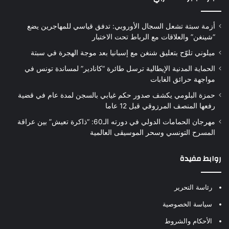
أزمة سبتة تشعل السجال الأوروبي: تدفق قياسي للمهاجرين يضع
“شينغن” والعلاقات مع الرباط تحت الاختبار
ميلوني تلوّح بتعليق شنغن مع إسبانيا بعد موجة الهجرة في سبتة
الحماية المدنية الإيطالية ترسل طائرة “كانادير” لمساندة تونس في
مواجهة حرائق الغابات
حمزة البلومي يكشف صدور حكم غيابي بالسجن لمدة عام في قضية
رفعها المنصف المرزوقي قبل 12 عاما
مهرجان الحمامات الدولي في دورته الـ60: “ذاكرة تعيش” بين عراقة
المسرح التونسي وسحر الموسيقى العالمية
روابط مفيدة
رئاسة التحرير
سياسة الخصوصية
الأحكام والشروط