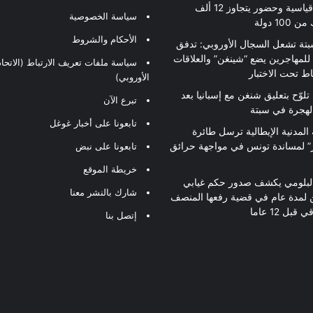
بأرقام قياسية وحضور يتجاوز 12 ألف
سياسة الخصوصية
10 دولة
الأحكام والشروط
بتة تشعل السجال الأوروبي: تدفق
للمهاجرين يضع “شينغن” والعلاقات
سياسة ملفات تعريف الارتباط (الاتحاد
اط تحت الاختبار
الأوروبي)
تلوّح بتعليق شنغن مع إسبانيا بعد
تبرع الآن
لهجرة في سبتة
تابعونا على أخبار غوغل
 المدنية الإيطالية ترسل طائرة
ير” لمساندة تونس في مواجهة حرائق
تابعونا على نبض
خريطة الموقع
لبلومي يكشف صدور حكم غيابي
شارك بالنشر معنا
 لمدة عام في قضية رفعها المنصف
قبل 12 عاما
إتصل بنا