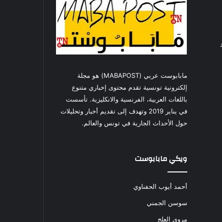
مابابوست عربي (MABAPOST) هو مجلة
إلكترونية تونسية تقدم محتوى إخباري متنوع
باللغات العربية، الفرنسية والانكليزية. تأسست
في يناير 2019 وتهدف إلى تقديم أخبار وتحليلات
حول الأحداث الجارية في تونس والعالم.
ويكي مابابوست
أحمد أيوب الحفناوي
سوسن الجمني
مروى العلج