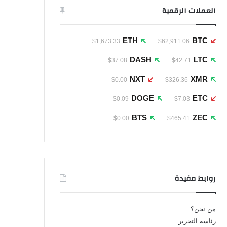
العملات الرقمية
ETH
BTC
$1,673.33
$62,911.06
DASH
LTC
$37.08
$42.71
NXT
XMR
$0.00
$326.36
DOGE
ETC
$0.09
$7.03
BTS
ZEC
$0.00
$465.41
روابط مفيدة
من نحن؟
رئاسة التحرير