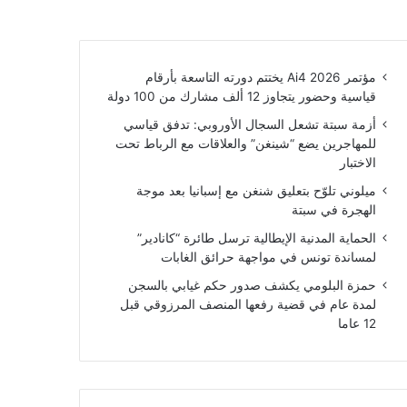
مؤتمر Ai4 2026 يختتم دورته التاسعة بأرقام
قياسية وحضور يتجاوز 12 ألف مشارك من 100 دولة
أزمة سبتة تشعل السجال الأوروبي: تدفق قياسي
للمهاجرين يضع “شينغن” والعلاقات مع الرباط تحت
الاختبار
ميلوني تلوّح بتعليق شنغن مع إسبانيا بعد موجة
الهجرة في سبتة
الحماية المدنية الإيطالية ترسل طائرة “كانادير”
لمساندة تونس في مواجهة حرائق الغابات
حمزة البلومي يكشف صدور حكم غيابي بالسجن
لمدة عام في قضية رفعها المنصف المرزوقي قبل
12 عاما