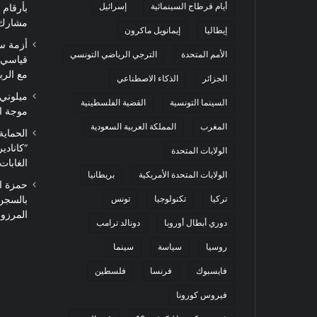
أيام قرطاج السينمائية
إسرائيل
مشارك من 0
إيطاليا
إيمانويل ماكرون
أزمة س
الأمم المتحدة
الترجي الرياضي التونسي
قياسي 
مع الرب
الجزائر
الذكاء الاصطناعي
ميلوني 
السينما التونسية
القضية الفلسطينية
موجة ا
المغرب
المملكة العربية السعودية
الحماية
“كاناد
الولايات المتحدة
الغابات
الولايات المتحدة الأمريكية
بريطانيا
حمزة ا
تركيا
تكنولوجيا
تونس
بالسجن
المرزوقي 
دوري أبطال أوروبا
دونالد ترامب
روسيا
سياسة
سينما
فايسبوك
فرنسا
فلسطين
فيروس كورونا