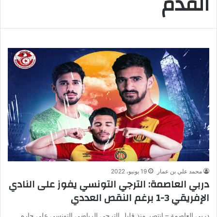
القدم
محمد علي بن عمار
19 يونيو، 2022
دربي العاصمة: الترجي التونسي يفوز على النادي
الإفريقي 3-1 برغم النقص العددي
دربي العاصمة – إنتصر منذ قليل الترجي الرياضي التونسي على جاره