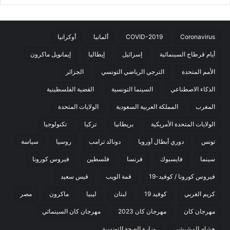
Coronavirus
COVID-2019
ألمانيا
أوكرانيا
أيام قرطاج السينمائية
إسرائيل
إيطاليا
إيمانويل ماكرون
الأمم المتحدة
الترجي الرياضي التونسي
الجزائر
الذكاء الاصطناعي
السينما التونسية
القضية الفلسطينية
المغرب
المملكة العربية السعودية
الولايات المتحدة
الولايات المتحدة الأمريكية
بريطانيا
تركيا
تكنولوجيا
تونس
دوري أبطال أوروبا
دونالد ترامب
روسيا
سياسة
سينما
فايسبوك
فرنسا
فلسطين
فيروس كورونا
فيروس كورونا / كوفيد-19
قمة الويب
قيس سعيد
كريم الغربي
كوفيد 19
لبنان
ليبيا
ماكرون
مصر
مهرجان كان
مهرجان كان 2023
مهرجان كان السينمائي
هشام المشيشي
وزارة الصحة التونسية