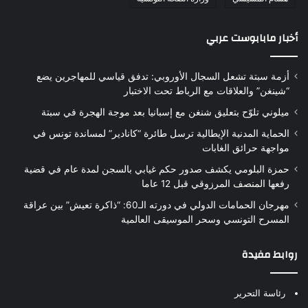
أخبار مابابوست عربي
أزمة سبتة تشعل السجال الأوروبي: تدفق قياسي للمهاجرين يضع
“شينغن” والعلاقات مع الرباط تحت الاختبار
ميلوني تلوّح بتعليق شنغن مع إسبانيا بعد موجة الهجرة في سبتة
الحماية المدنية الإيطالية ترسل طائرة “كانادير” لمساندة تونس في
مواجهة حرائق الغابات
حمزة البلومي يكشف صدور حكم غيابي بالسجن لمدة عام في قضية
رفعها المنصف المرزوقي قبل 12 عاما
مهرجان الحمامات الدولي في دورته الـ60: “ذاكرة تعيش” بين عراقة
المسرح التونسي وسحر الموسيقى العالمية
روابط مفيدة
رئاسة التحرير