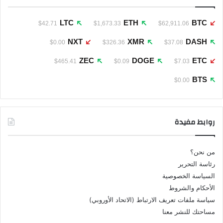
LTC
ETH
BTC
$42.71
$1,673.33
$62,911.06
NXT
XMR
DASH
$0.00
$326.36
$37.08
ZEC
DOGE
ETC
$465.41
$0.09
$7.03
BTS
$0.00
روابط مفيدة
من نحن؟
رئاسة التحرير
السياسة الخصوصية
الأحكام والشروط
سياسة ملفات تعريف الارتباط (الاتحاد الأوروبي)
مساحتك للنشر معنا