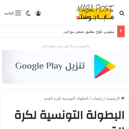
بحث عن
تسجيل الدخول
الوضع المظلم
القائمة
ميلوني تلوّح بتعليق شنغن مع إسبانيا بعد موجة الهجرة في سبتة
مابابوست قريبا على متجر غوغل بلاي...
الرئيسية
/
رياضات
/
البطولة التونسية لكرة القدم
البطولة التونسية لكرة