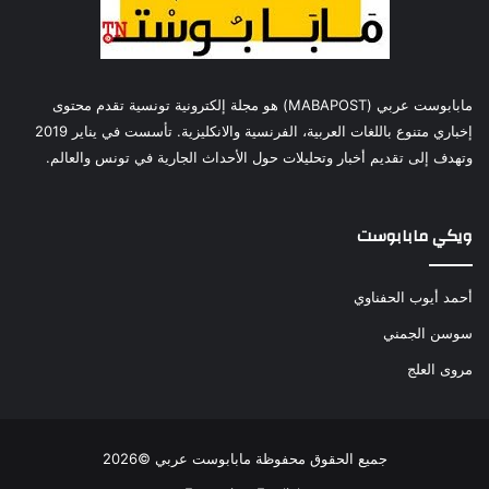
مابابوست عربي (MABAPOST) هو مجلة إلكترونية تونسية تقدم محتوى
إخباري متنوع باللغات العربية، الفرنسية والانكليزية. تأسست في يناير 2019
وتهدف إلى تقديم أخبار وتحليلات حول الأحداث الجارية في تونس والعالم.
ويكي مابابوست
أحمد أيوب الحفناوي
سوسن الجمني
مروى العلج
جميع الحقوق محفوظة مابابوست عربي ©2026