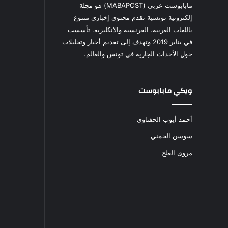
مابابوست عربي (MABAPOST) هو مجلة
إلكترونية تونسية تقدم محتوى إخباري متنوع
باللغات العربية، الفرنسية والانكليزية. تأسست
في يناير 2019 وتهدف إلى تقديم أخبار وتحليلات
حول الأحداث الجارية في تونس والعالم.
ويكي مابابوست
أحمد أيوب الحفناوي
سوسن الجمني
مروى العلج