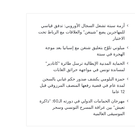
أزمة سبتة تشعل السجال الأوروبي: تدفق قياسي
للمهاجرين يضع “شينغن” والعلاقات مع الرباط تحت
الاختبار
ميلوني تلوّح بتعليق شنغن مع إسبانيا بعد موجة
الهجرة في سبتة
الحماية المدنية الإيطالية ترسل طائرة “كانادير”
لمساندة تونس في مواجهة حرائق الغابات
حمزة البلومي يكشف صدور حكم غيابي بالسجن
لمدة عام في قضية رفعها المنصف المرزوقي قبل
12 عاما
مهرجان الحمامات الدولي في دورته الـ60: “ذاكرة
تعيش” بين عراقة المسرح التونسي وسحر
الموسيقى العالمية