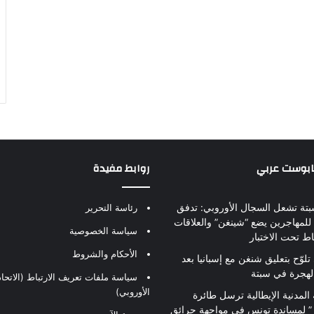
بابوست عربي
روابط مفيدة
بتة تشعل السجال الأوروبي: تدفق
رئاسة التحرير
للمهاجرين يضع “شينغن” والعلاقات
سياسة الخصوصية
اط تحت الاختبار
الأحكام والشروط
تلوّح بتعليق شنغن مع إسبانيا بعد
لهجرة في سبتة
سياسة ملفات تعريف الارتباط (الاتحاد
الأوروبي)
 المدنية الإيطالية ترسل طائرة
ير” لمساندة تونس في مواجهة حرائق