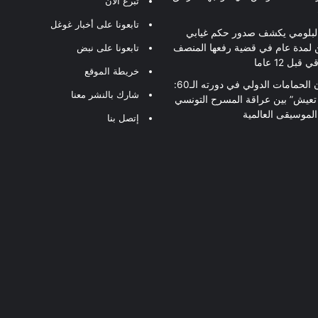
تبرع الآن
تابعونا على أخبار غوغل
لبلومي يكشف صدور حكم غيابي
 لمدة عام في قضية رفعها المنصف
تابعونا على نبض
قبل 12 عاما
خريطة الموقع
مهرجان الحمامات الدولي في دورته الـ60:
شارك بالنشر معنا
 تعيش” بين عراقة المسرح التونسي
لموسيقى العالمية
إتصل بنا