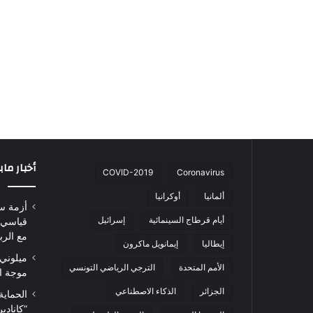
أخبار ما
COVID-2019
Coronavirus
ألمانيا
أوكرانيا
أزمة س
أيام قرطاج السينمائية
إسرائيل
قياسي 
مع الرب
إيطاليا
إيمانويل ماكرون
ميلوني 
الأمم المتحدة
الترجي الرياضي التونسي
موجة ا
الجزائر
الذكاء الاصطناعي
الحماية
“كاناد