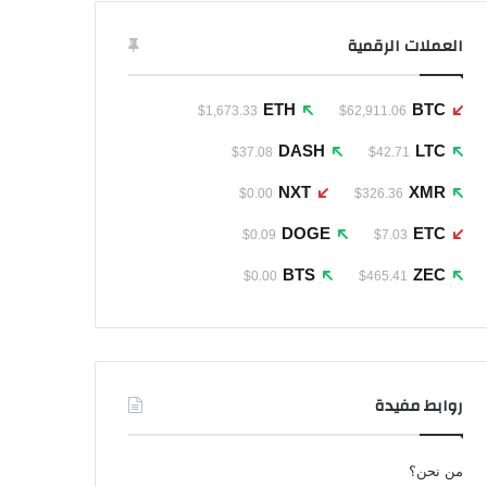
العملات الرقمية
ETH
BTC
$1,673.33
$62,911.06
DASH
LTC
$37.08
$42.71
NXT
XMR
$0.00
$326.36
DOGE
ETC
$0.09
$7.03
BTS
ZEC
$0.00
$465.41
روابط مفيدة
من نحن؟