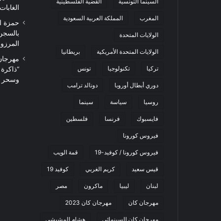
السينما التونسية
القضية الفلسطينية
الغابات
المغرب
المملكة العربية السعودية
حمزة ا
بالسجن
الولايات المتحدة
المرزوقي 
الولايات المتحدة الأمريكية
بريطانيا
تركيا
تكنولوجيا
تونس
“ذاكرة
وسحر ا
دوري أبطال أوروبا
دونالد ترامب
روسيا
سياسة
سينما
فايسبوك
فرنسا
فلسطين
فيروس كورونا
فيروس كورونا / كوفيد-19
قمة الويب
قيس سعيد
كريم الغربي
كوفيد 19
لبنان
ليبيا
ماكرون
مصر
مهرجان كان
مهرجان كان 2023
مهرجان كان السينمائي
هشام المشيشي