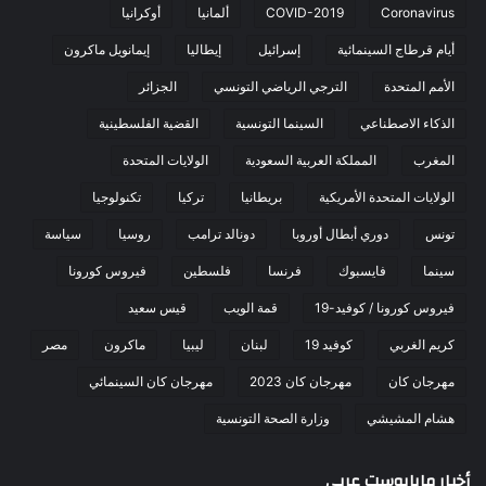
Coronavirus
COVID-2019
ألمانيا
أوكرانيا
أيام قرطاج السينمائية
إسرائيل
إيطاليا
إيمانويل ماكرون
الأمم المتحدة
الترجي الرياضي التونسي
الجزائر
الذكاء الاصطناعي
السينما التونسية
القضية الفلسطينية
المغرب
المملكة العربية السعودية
الولايات المتحدة
الولايات المتحدة الأمريكية
بريطانيا
تركيا
تكنولوجيا
تونس
دوري أبطال أوروبا
دونالد ترامب
روسيا
سياسة
سينما
فايسبوك
فرنسا
فلسطين
فيروس كورونا
فيروس كورونا / كوفيد-19
قمة الويب
قيس سعيد
كريم الغربي
كوفيد 19
لبنان
ليبيا
ماكرون
مصر
مهرجان كان
مهرجان كان 2023
مهرجان كان السينمائي
هشام المشيشي
وزارة الصحة التونسية
أخبار مابابوست عربي