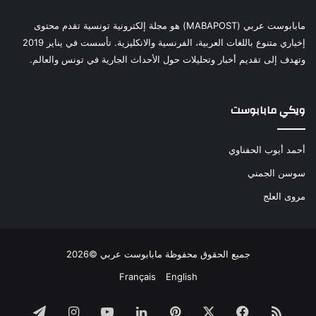
مابابوست عربي (MABAPOST) هو مجلة إلكترونية تونسية تقدم محتوى
إخباري متنوع باللغات العربية، الفرنسية والانكليزية. تأسست في يناير 2019
وتهدف إلى تقديم أخبار وتحليلات حول الأحداث الجارية في تونس والعالم.
ويكي مابابوست
أحمد أيوب الحفناوي
سوسن الجمني
مروى العلج
جميع الحقوق محفوظة مابابوست عربي ©2026
Français
English
ملخص
فيسبوك
‫X
بينتيريست
لينكدإن
‫YouTube
انستقرام
تيلقرام