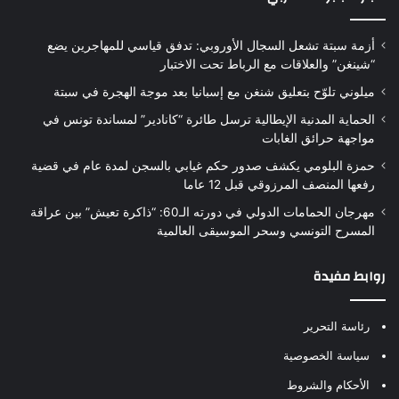
أزمة سبتة تشعل السجال الأوروبي: تدفق قياسي للمهاجرين يضع
“شينغن” والعلاقات مع الرباط تحت الاختبار
ميلوني تلوّح بتعليق شنغن مع إسبانيا بعد موجة الهجرة في سبتة
الحماية المدنية الإيطالية ترسل طائرة “كانادير” لمساندة تونس في
مواجهة حرائق الغابات
حمزة البلومي يكشف صدور حكم غيابي بالسجن لمدة عام في قضية
رفعها المنصف المرزوقي قبل 12 عاما
مهرجان الحمامات الدولي في دورته الـ60: “ذاكرة تعيش” بين عراقة
المسرح التونسي وسحر الموسيقى العالمية
روابط مفيدة
رئاسة التحرير
سياسة الخصوصية
الأحكام والشروط