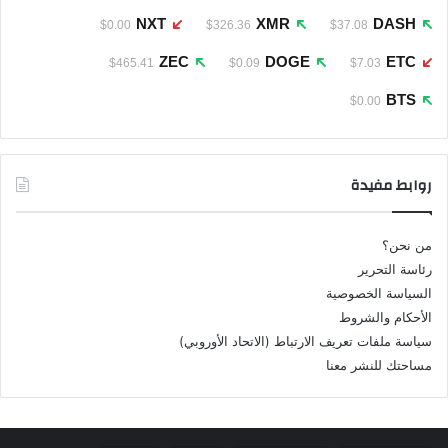
NXT
XMR
DASH
$0.00
$326.36
$37.08
ZEC
DOGE
ETC
$465.41
$0.09
$7.03
BTS
$0.00
روابط مفيدة
من نحن؟
رئاسة التحرير
السياسة الخصوصية
الأحكام والشروط
سياسة ملفات تعريف الارتباط (الاتحاد الأوروبي)
مساحتك للنشر معنا