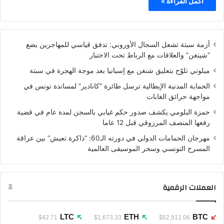
أكمل القراءة »
أزمة سبتة تشعل السجال الأوروبي: تدفق قياسي للمهاجرين يضع
“شينغن” والعلاقات مع الرباط تحت الاختبار
ميلوني تلوّح بتعليق شنغن مع إسبانيا بعد موجة الهجرة في سبتة
الحماية المدنية الإيطالية ترسل طائرة “كانادير” لمساندة تونس في
مواجهة حرائق الغابات
حمزة البلومي يكشف صدور حكم غيابي بالسجن لمدة عام في قضية
رفعها المنصف المرزوقي قبل 12 عاما
مهرجان الحمامات الدولي في دورته الـ60: “ذاكرة تعيش” بين عراقة
المسرح التونسي وسحر الموسيقى العالمية
العملات الرقمية
LTC
ETH
BTC
$42.71
$1,673.33
$62,911.06