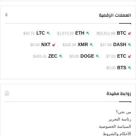
العملات الرقمية
LTC
ETH
BTC
$42.71
$1,673.33
$62,911.06
NXT
XMR
DASH
$0.00
$326.36
$37.08
ZEC
DOGE
ETC
$465.41
$0.09
$7.03
BTS
$0.00
روابط مفيدة
من نحن؟
رئاسة التحرير
السياسة الخصوصية
الأحكام والشروط