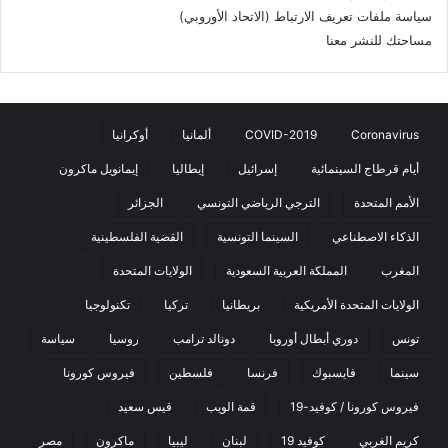
سياسة ملفات تعريف الارتباط (الاتحاد الأوروبي)
مساحتك للنشر معنا
Coronavirus
COVID-2019
ألمانيا
أوكرانيا
أيام قرطاج السينمائية
إسرائيل
إيطاليا
إيمانويل ماكرون
الأمم المتحدة
الترجي الرياضي التونسي
الجزائر
الذكاء الاصطناعي
السينما التونسية
القضية الفلسطينية
المغرب
المملكة العربية السعودية
الولايات المتحدة
الولايات المتحدة الأمريكية
بريطانيا
تركيا
تكنولوجيا
تونس
دوري أبطال أوروبا
دونالد ترامب
روسيا
سياسة
سينما
فايسبوك
فرنسا
فلسطين
فيروس كورونا
فيروس كورونا / كوفيد-19
قمة الويب
قيس سعيد
كريم الغربي
كوفيد 19
لبنان
ليبيا
ماكرون
مصر