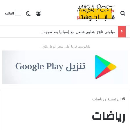
بحث عن
تسجيل الدخول
الوضع المظلم
القائمة
ميلوني تلوّح بتعليق شنغن مع إسبانيا بعد موجة الهجرة في سبتة
مابابوست قريبا على متجر غوغل بلاي...
الرئيسية
/
رياضات
رياضات