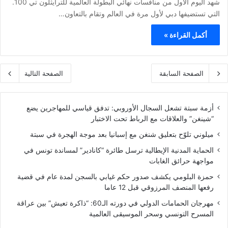
شهد اليوم الأول من منافسات نهائي البطولة العالمية للترايثلون تي 100.
التي تستضيفها دبي لأول مرة في العالم وتقام بالتعاون…
أكمل القراءة »
الصفحة السابقة
الصفحة التالية
أزمة سبتة تشعل السجال الأوروبي: تدفق قياسي للمهاجرين يضع
“شينغن” والعلاقات مع الرباط تحت الاختبار
ميلوني تلوّح بتعليق شنغن مع إسبانيا بعد موجة الهجرة في سبتة
الحماية المدنية الإيطالية ترسل طائرة “كانادير” لمساندة تونس في
مواجهة حرائق الغابات
حمزة البلومي يكشف صدور حكم غيابي بالسجن لمدة عام في قضية
رفعها المنصف المرزوقي قبل 12 عاما
مهرجان الحمامات الدولي في دورته الـ60: “ذاكرة تعيش” بين عراقة
المسرح التونسي وسحر الموسيقى العالمية