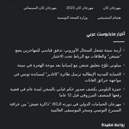
مهرجان كان
مهرجان كان 2023
مهرجان كان السينمائي
هشام المشيشي
وزارة الصحة التونسية
أخبار مابابوست عربي
أزمة سبتة تشعل السجال الأوروبي: تدفق قياسي للمهاجرين يضع
“شينغن” والعلاقات مع الرباط تحت الاختبار
ميلوني تلوّح بتعليق شنغن مع إسبانيا بعد موجة الهجرة في سبتة
الحماية المدنية الإيطالية ترسل طائرة “كانادير” لمساندة تونس في
مواجهة حرائق الغابات
حمزة البلومي يكشف صدور حكم غيابي بالسجن لمدة عام في قضية
رفعها المنصف المرزوقي قبل 12 عاما
مهرجان الحمامات الدولي في دورته الـ60: “ذاكرة تعيش” بين عراقة
المسرح التونسي وسحر الموسيقى العالمية
روابط مفيدة