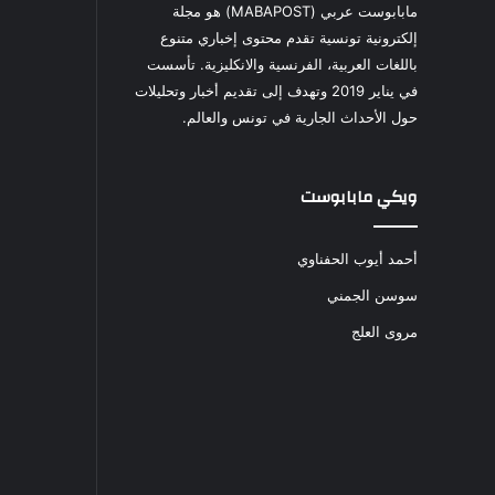
مابابوست عربي (MABAPOST) هو مجلة
إلكترونية تونسية تقدم محتوى إخباري متنوع
باللغات العربية، الفرنسية والانكليزية. تأسست
في يناير 2019 وتهدف إلى تقديم أخبار وتحليلات
حول الأحداث الجارية في تونس والعالم.
ويكي مابابوست
أحمد أيوب الحفناوي
سوسن الجمني
مروى العلج