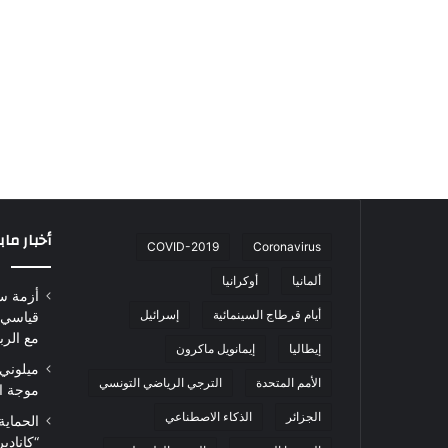
أخبار ما
COVID-2019
Coronavirus
ألمانيا
أوكرانيا
أزمة س
أيام قرطاج السينمائية
إسرائيل
قياسي 
مع الرب
إيطاليا
إيمانويل ماكرون
ميلوني 
الأمم المتحدة
الترجي الرياضي التونسي
موجة ا
الجزائر
الذكاء الاصطناعي
الحماية
“كاناد