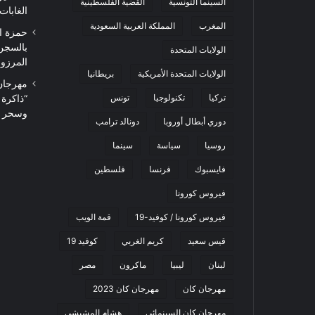
السينما التونسية
القضية الفلسطينية
الغابات
المغرب
المملكة العربية السعودية
حمزة ا
بالسجن
الولايات المتحدة
المرزوقي 
الولايات المتحدة الأمريكية
بريطانيا
تركيا
تكنولوجيا
تونس
“ذاكرة
وسحر ا
دوري أبطال أوروبا
دونالد ترامب
روسيا
سياسة
سينما
فايسبوك
فرنسا
فلسطين
فيروس كورونا
فيروس كورونا / كوفيد-19
قمة الويب
قيس سعيد
كريم الغربي
كوفيد 19
لبنان
ليبيا
ماكرون
مصر
مهرجان كان
مهرجان كان 2023
مهرجان كان السينمائي
هشام المشيشي