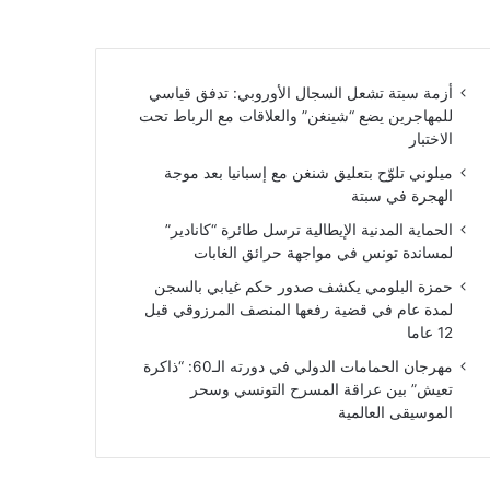
أزمة سبتة تشعل السجال الأوروبي: تدفق قياسي
للمهاجرين يضع “شينغن” والعلاقات مع الرباط تحت
الاختبار
ميلوني تلوّح بتعليق شنغن مع إسبانيا بعد موجة
الهجرة في سبتة
الحماية المدنية الإيطالية ترسل طائرة “كانادير”
لمساندة تونس في مواجهة حرائق الغابات
حمزة البلومي يكشف صدور حكم غيابي بالسجن
لمدة عام في قضية رفعها المنصف المرزوقي قبل
12 عاما
مهرجان الحمامات الدولي في دورته الـ60: “ذاكرة
تعيش” بين عراقة المسرح التونسي وسحر
الموسيقى العالمية