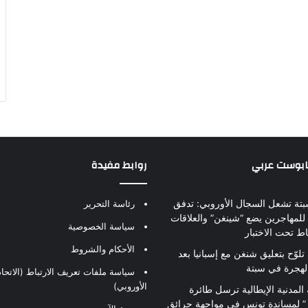
بابوست عربي
روابط مفيدة
بتة تشعل السجال الأوروبي: تدفق
رئاسة التحرير
للمهاجرين يضع “شينغن” والعلاقات
سياسة الخصوصية
اط تحت الاختبار
الأحكام والشروط
تلوّح بتعليق شنغن مع إسبانيا بعد
لهجرة في سبتة
سياسة ملفات تعريف الارتباط (الاتحاد
الأوروبي)
 المدنية الإيطالية ترسل طائرة
ير” لمساندة تونس في مواجهة حرائق