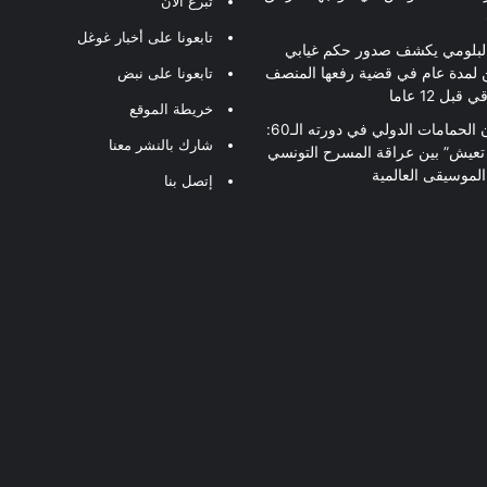
تبرع الآن
تابعونا على أخبار غوغل
لبلومي يكشف صدور حكم غيابي
 لمدة عام في قضية رفعها المنصف
تابعونا على نبض
قبل 12 عاما
خريطة الموقع
مهرجان الحمامات الدولي في دورته الـ60:
شارك بالنشر معنا
 تعيش” بين عراقة المسرح التونسي
لموسيقى العالمية
إتصل بنا