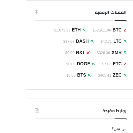
العملات الرقمية
ETH
BTC
$1,673.33
$62,911.06
DASH
LTC
$37.08
$42.71
NXT
XMR
$0.00
$326.36
DOGE
ETC
$0.09
$7.03
BTS
ZEC
$0.00
$465.41
روابط مفيدة
من نحن؟