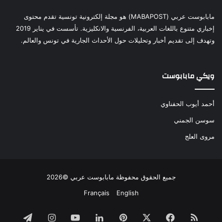
مابابوست عربي (MABAPOST) هو مجلة إلكترونية تونسية تقدم محتوى
إخباري متنوع باللغات العربية، الفرنسية والانكليزية. تأسست في يناير 2019
وتهدف إلى تقديم أخبار وتحليلات حول الأحداث الجارية في تونس والعالم.
ويكي مابابوست
أحمد أيوب الحفناوي
سوسن الجمني
مروى العلج
جميع الحقوق محفوظة مابابوست عربي ©2026
Français
English
ملخص
فيسبوك
‫X
بينتيريست
لينكدإن
‫YouTube
انستقرام
تيلقرام