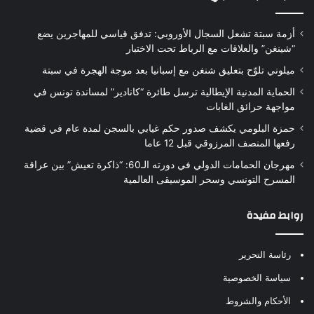
أزمة سبتة تشعل السجال الأوروبي: تدفق قياسي للمهاجرين يضع
“شينغن” والعلاقات مع الرباط تحت الاختبار
ميلوني تلوّح بتعليق شنغن مع إسبانيا بعد موجة الهجرة في سبتة
الحماية المدنية الإيطالية ترسل طائرة “كانادير” لمساندة تونس في
مواجهة حرائق الغابات
حمزة البلومي يكشف صدور حكم غيابي بالسجن لمدة عام في قضية
رفعها المنصف المرزوقي قبل 12 عاما
مهرجان الحمامات الدولي في دورته الـ60: “ذاكرة تعيش” بين عراقة
المسرح التونسي وسحر الموسيقى العالمية
روابط مفيدة
رئاسة التحرير
سياسة الخصوصية
الأحكام والشروط