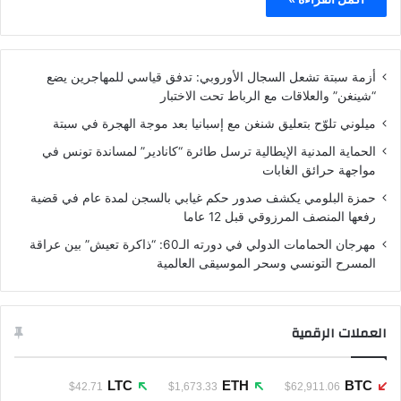
أزمة سبتة تشعل السجال الأوروبي: تدفق قياسي للمهاجرين يضع
“شينغن” والعلاقات مع الرباط تحت الاختبار
ميلوني تلوّح بتعليق شنغن مع إسبانيا بعد موجة الهجرة في سبتة
الحماية المدنية الإيطالية ترسل طائرة “كانادير” لمساندة تونس في
مواجهة حرائق الغابات
حمزة البلومي يكشف صدور حكم غيابي بالسجن لمدة عام في قضية
رفعها المنصف المرزوقي قبل 12 عاما
مهرجان الحمامات الدولي في دورته الـ60: “ذاكرة تعيش” بين عراقة
المسرح التونسي وسحر الموسيقى العالمية
العملات الرقمية
LTC
ETH
BTC
$42.71
$1,673.33
$62,911.06