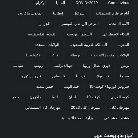
Coronavirus
COVID-2019
ألمانيا
أوكرانيا
أيام قرطاج السينمائية
إسرائيل
إيطاليا
إيمانويل ماكرون
الأمم المتحدة
الترجي الرياضي التونسي
الجزائر
الذكاء الاصطناعي
السينما التونسية
القضية الفلسطينية
المغرب
المملكة العربية السعودية
الولايات المتحدة
الولايات المتحدة الأمريكية
بريطانيا
تركيا
تكنولوجيا
تونس
دوري أبطال أوروبا
دونالد ترامب
روسيا
سياسة
سينما
فايسبوك
فرنسا
فلسطين
فيروس كورونا
فيروس كورونا / كوفيد-19
قمة الويب
قيس سعيد
كريم الغربي
كوفيد 19
لبنان
ليبيا
ماكرون
مصر
مهرجان كان
مهرجان كان 2023
مهرجان كان السينمائي
هشام المشيشي
وزارة الصحة التونسية
أخبار مابابوست عربي