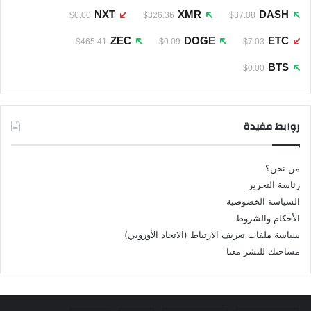
NXT
XMR
DASH
$0.00
$326.36
$37.08
ZEC
DOGE
ETC
$465.41
$0.09
$7.03
BTS
$0.00
روابط مفيدة
من نحن؟
رئاسة التحرير
السياسة الخصوصية
الأحكام والشروط
سياسة ملفات تعريف الارتباط (الاتحاد الأوروبي)
مساحتك للنشر معنا