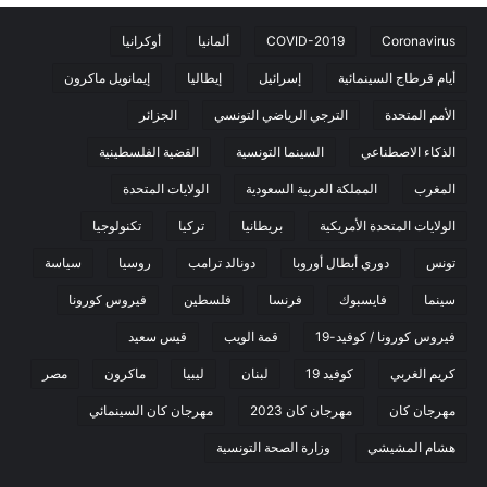
Coronavirus
COVID-2019
ألمانيا
أوكرانيا
أيام قرطاج السينمائية
إسرائيل
إيطاليا
إيمانويل ماكرون
الأمم المتحدة
الترجي الرياضي التونسي
الجزائر
الذكاء الاصطناعي
السينما التونسية
القضية الفلسطينية
المغرب
المملكة العربية السعودية
الولايات المتحدة
الولايات المتحدة الأمريكية
بريطانيا
تركيا
تكنولوجيا
تونس
دوري أبطال أوروبا
دونالد ترامب
روسيا
سياسة
سينما
فايسبوك
فرنسا
فلسطين
فيروس كورونا
فيروس كورونا / كوفيد-19
قمة الويب
قيس سعيد
كريم الغربي
كوفيد 19
لبنان
ليبيا
ماكرون
مصر
مهرجان كان
مهرجان كان 2023
مهرجان كان السينمائي
هشام المشيشي
وزارة الصحة التونسية