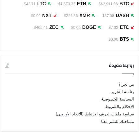
LTC
ETH
BTC
$42.71
$1,673.33
$62,911.06
NXT
XMR
DASH
$0.00
$326.36
$37.08
ZEC
DOGE
ETC
$465.41
$0.09
$7.03
BTS
$0.00
روابط مفيدة
من نحن؟
رئاسة التحرير
السياسة الخصوصية
الأحكام والشروط
سياسة ملفات تعريف الارتباط (الاتحاد الأوروبي)
مساحتك للنشر معنا