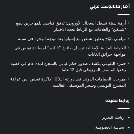
أخبار مابابوست عربي
أزمة سبتة تشعل السجال الأوروبي: تدفق قياسي للمهاجرين يضع
“شينغن” والعلاقات مع الرباط تحت الاختبار
ميلوني تلوّح بتعليق شنغن مع إسبانيا بعد موجة الهجرة في سبتة
الحماية المدنية الإيطالية ترسل طائرة “كانادير” لمساندة تونس في
مواجهة حرائق الغابات
حمزة البلومي يكشف صدور حكم غيابي بالسجن لمدة عام في قضية
رفعها المنصف المرزوقي قبل 12 عاما
مهرجان الحمامات الدولي في دورته الـ60: “ذاكرة تعيش” بين عراقة
المسرح التونسي وسحر الموسيقى العالمية
روابط مفيدة
رئاسة التحرير
سياسة الخصوصية