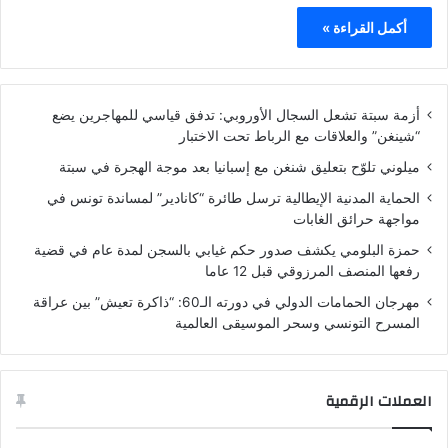
أكمل القراءة »
أزمة سبتة تشعل السجال الأوروبي: تدفق قياسي للمهاجرين يضع
“شينغن” والعلاقات مع الرباط تحت الاختبار
ميلوني تلوّح بتعليق شنغن مع إسبانيا بعد موجة الهجرة في سبتة
الحماية المدنية الإيطالية ترسل طائرة “كانادير” لمساندة تونس في
مواجهة حرائق الغابات
حمزة البلومي يكشف صدور حكم غيابي بالسجن لمدة عام في قضية
رفعها المنصف المرزوقي قبل 12 عاما
مهرجان الحمامات الدولي في دورته الـ60: “ذاكرة تعيش” بين عراقة
المسرح التونسي وسحر الموسيقى العالمية
العملات الرقمية