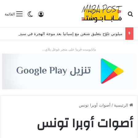
بحث عن
تسجيل الدخول
الوضع المظلم
القائمة
ميلوني تلوّح بتعليق شنغن مع إسبانيا بعد موجة الهجرة في سبتة
مابابوست قريبا على متجر غوغل بلاي...
الرئيسية
/
أصوات أوبرا تونس
أصوات أوبرا تونس