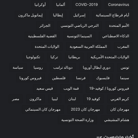
Coronavirus
COVID-2019
ألمانيا
أوكرانيا
أيام قرطاج السينمائية
إسرائيل
إيطاليا
إيمانويل ماكرون
الأمم المتحدة
الترجي الرياضي التونسي
الجزائر
الذكاء الاصطناعي
السينما التونسية
القضية الفلسطينية
المغرب
المملكة العربية السعودية
الولايات المتحدة
الولايات المتحدة الأمريكية
بريطانيا
تركيا
تكنولوجيا
تونس
دوري أبطال أوروبا
دونالد ترامب
روسيا
سياسة
سينما
فايسبوك
فرنسا
فلسطين
فيروس كورونا
فيروس كورونا / كوفيد-19
قمة الويب
قيس سعيد
كريم الغربي
كوفيد 19
لبنان
ليبيا
ماكرون
مصر
مهرجان كان
مهرجان كان 2023
مهرجان كان السينمائي
هشام المشيشي
وزارة الصحة التونسية
أخبار مابابوست عربي