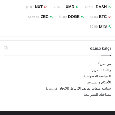
NXT
XMR
DASH
$0.00
$326.36
$37.08
ZEC
DOGE
ETC
$465.41
$0.09
$7.03
BTS
$0.00
روابط مفيدة
من نحن؟
رئاسة التحرير
السياسة الخصوصية
الأحكام والشروط
سياسة ملفات تعريف الارتباط (الاتحاد الأوروبي)
مساحتك للنشر معنا