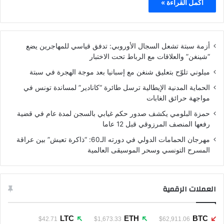
أكمل القراءة »
أزمة سبتة تشعل السجال الأوروبي: تدفق قياسي للمهاجرين يضع
“شينغن” والعلاقات مع الرباط تحت الاختبار
ميلوني تلوّح بتعليق شنغن مع إسبانيا بعد موجة الهجرة في سبتة
الحماية المدنية الإيطالية ترسل طائرة “كانادير” لمساندة تونس في
مواجهة حرائق الغابات
حمزة البلومي يكشف صدور حكم غيابي بالسجن لمدة عام في قضية
رفعها المنصف المرزوقي قبل 12 عاما
مهرجان الحمامات الدولي في دورته الـ60: “ذاكرة تعيش” بين عراقة
المسرح التونسي وسحر الموسيقى العالمية
العملات الرقمية
LTC
ETH
BTC
$42.71
$1,673.33
$62,911.06