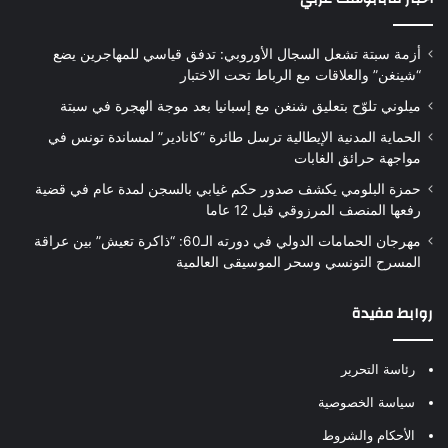
أزمة سبتة تشعل السجال الأوروبي: تدفق قياسي للمهاجرين يضع
“شينغن” والعلاقات مع الرباط تحت الاختبار
ميلوني تلوّح بتعليق شنغن مع إسبانيا بعد موجة الهجرة في سبتة
الحماية المدنية الإيطالية ترسل طائرة “كانادير” لمساندة تونس في
مواجهة حرائق الغابات
حمزة البلومي يكشف صدور حكم غيابي بالسجن لمدة عام في قضية
رفعها المنصف المرزوقي قبل 12 عاما
مهرجان الحمامات الدولي في دورته الـ60: “ذاكرة تعيش” بين عراقة
المسرح التونسي وسحر الموسيقى العالمية
روابط مفيدة
رئاسة التحرير
سياسة الخصوصية
الأحكام والشروط