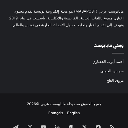
مابابوست عربي (MABAPOST) هو مجلة إلكترونية تونسية تقدم محتوى
إخباري متنوع باللغات العربية، الفرنسية والانكليزية. تأسست في يناير 2019
وتهدف إلى تقديم أخبار وتحليلات حول الأحداث الجارية في تونس والعالم.
ويكي مابابوست
أحمد أيوب الحفناوي
سوسن الجمني
مروى العلج
جميع الحقوق محفوظة مابابوست عربي ©2026
Français
English
ملخص
فيسبوك
‫X
بينتيريست
لينكدإن
‫YouTube
انستقرام
تيلقرام