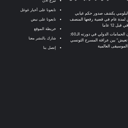
تبرع الآن
تابعونا على أخبار غوغل
لبلومي يكشف صدور حكم غيابي
 لمدة عام في قضية رفعها المنصف
تابعونا على نبض
قبل 12 عاما
خريطة الموقع
مهرجان الحمامات الدولي في دورته الـ60:
شارك بالنشر معنا
 تعيش” بين عراقة المسرح التونسي
لموسيقى العالمية
إتصل بنا