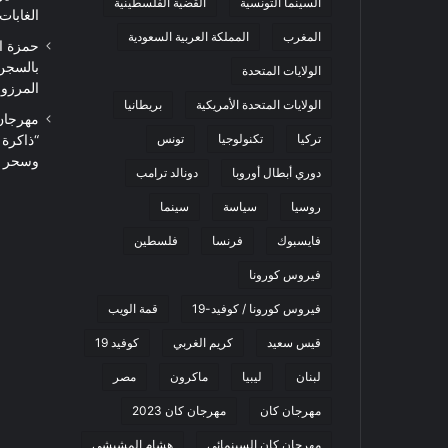
السينما التونسية
القضية الفلسطينية
الغابات
المغرب
المملكة العربية السعودية
حمزة ا
بالسجن
الولايات المتحدة
المرزوقي 
الولايات المتحدة الأمريكية
بريطانيا
تركيا
تكنولوجيا
تونس
“ذاكرة
وسحر ا
دوري أبطال أوروبا
دونالد ترامب
روسيا
سياسة
سينما
فايسبوك
فرنسا
فلسطين
فيروس كورونا
فيروس كورونا / كوفيد-19
قمة الويب
قيس سعيد
كريم الغربي
كوفيد 19
لبنان
ليبيا
ماكرون
مصر
مهرجان كان
مهرجان كان 2023
مهرجان كان السينمائي
هشام المشيشي