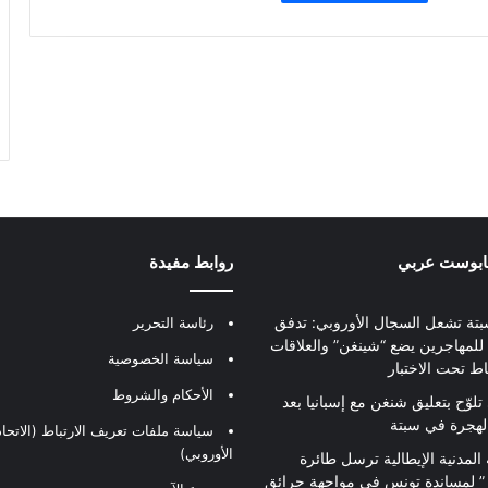
بابوست عربي
روابط مفيدة
بتة تشعل السجال الأوروبي: تدفق
رئاسة التحرير
للمهاجرين يضع “شينغن” والعلاقات
سياسة الخصوصية
اط تحت الاختبار
الأحكام والشروط
تلوّح بتعليق شنغن مع إسبانيا بعد
لهجرة في سبتة
سياسة ملفات تعريف الارتباط (الاتحاد
الأوروبي)
 المدنية الإيطالية ترسل طائرة
ير” لمساندة تونس في مواجهة حرائق