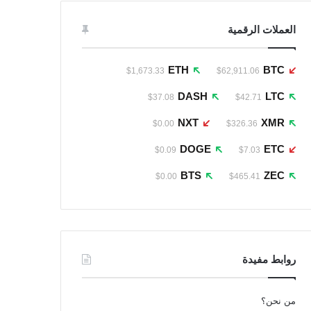
العملات الرقمية
ETH
BTC
$1,673.33
$62,911.06
DASH
LTC
$37.08
$42.71
NXT
XMR
$0.00
$326.36
DOGE
ETC
$0.09
$7.03
BTS
ZEC
$0.00
$465.41
روابط مفيدة
من نحن؟