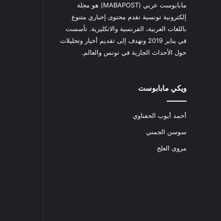
مابابوست عربي (MABAPOST) هو مجلة
إلكترونية تونسية تقدم محتوى إخباري متنوع
باللغات العربية، الفرنسية والانكليزية. تأسست
في يناير 2019 وتهدف إلى تقديم أخبار وتحليلات
حول الأحداث الجارية في تونس والعالم.
ويكي مابابوست
أحمد أيوب الحفناوي
سوسن الجمني
مروى العلج