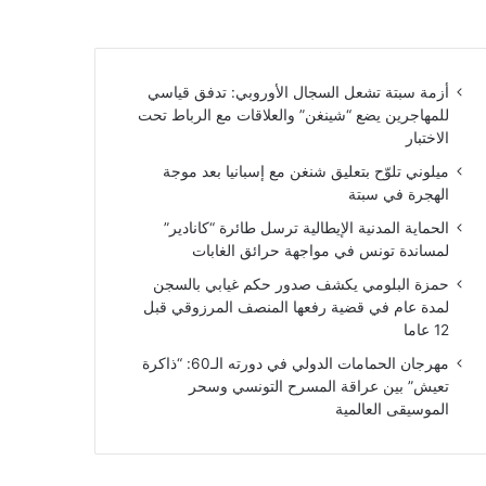
أزمة سبتة تشعل السجال الأوروبي: تدفق قياسي
للمهاجرين يضع “شينغن” والعلاقات مع الرباط تحت
الاختبار
ميلوني تلوّح بتعليق شنغن مع إسبانيا بعد موجة
الهجرة في سبتة
الحماية المدنية الإيطالية ترسل طائرة “كانادير”
لمساندة تونس في مواجهة حرائق الغابات
حمزة البلومي يكشف صدور حكم غيابي بالسجن
لمدة عام في قضية رفعها المنصف المرزوقي قبل
12 عاما
مهرجان الحمامات الدولي في دورته الـ60: “ذاكرة
تعيش” بين عراقة المسرح التونسي وسحر
الموسيقى العالمية