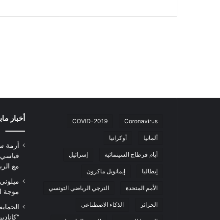
أخبار ما
COVID-2019
Coronavirus
ألمانيا
أوكرانيا
أزمة س
أيام قرطاج السينمائية
إسرائيل
قياسي 
مع الرب
إيطاليا
إيمانويل ماكرون
ميلوني 
الأمم المتحدة
الترجي الرياضي التونسي
موجة ا
الجزائر
الذكاء الاصطناعي
الحماية
“كاناد