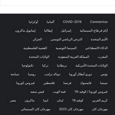
Coronavirus
COVID-2019
ألمانيا
أوكرانيا
أيام قرطاج السينمائية
إسرائيل
إيطاليا
إيمانويل ماكرون
الأمم المتحدة
الترجي الرياضي التونسي
الجزائر
الذكاء الاصطناعي
السينما التونسية
القضية الفلسطينية
المغرب
المملكة العربية السعودية
الولايات المتحدة
الولايات المتحدة الأمريكية
بريطانيا
تركيا
تكنولوجيا
تونس
دوري أبطال أوروبا
دونالد ترامب
روسيا
سياسة
سينما
فايسبوك
فرنسا
فلسطين
فيروس كورونا
فيروس كورونا / كوفيد-19
قمة الويب
قيس سعيد
كريم الغربي
كوفيد 19
لبنان
ليبيا
ماكرون
مصر
مهرجان كان
مهرجان كان 2023
مهرجان كان السينمائي