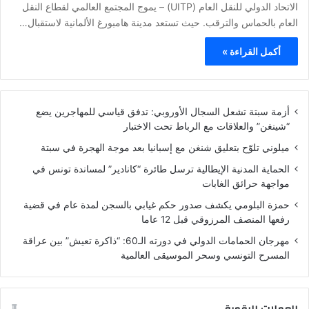
الاتحاد الدولي للنقل العام (UITP) – يموج المجتمع العالمي لقطاع النقل
العام بالحماس والترقب. حيث تستعد مدينة هامبورغ الألمانية لاستقبال…
أكمل القراءة »
أزمة سبتة تشعل السجال الأوروبي: تدفق قياسي للمهاجرين يضع
“شينغن” والعلاقات مع الرباط تحت الاختبار
ميلوني تلوّح بتعليق شنغن مع إسبانيا بعد موجة الهجرة في سبتة
الحماية المدنية الإيطالية ترسل طائرة “كانادير” لمساندة تونس في
مواجهة حرائق الغابات
حمزة البلومي يكشف صدور حكم غيابي بالسجن لمدة عام في قضية
رفعها المنصف المرزوقي قبل 12 عاما
مهرجان الحمامات الدولي في دورته الـ60: “ذاكرة تعيش” بين عراقة
المسرح التونسي وسحر الموسيقى العالمية