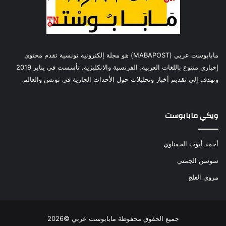
مابابوست عربي (MABAPOST) هو مجلة إلكترونية تونسية تقدم محتوى
إخباري متنوع باللغات العربية، الفرنسية والانكليزية. تأسست في يناير 2019
وتهدف إلى تقديم أخبار وتحليلات حول الأحداث الجارية في تونس والعالم.
ويكي مابابوست
أحمد أيوب الحفناوي
سوسن الجمني
مروى العلج
جميع الحقوق محفوظة مابابوست عربي ©2026