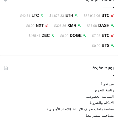
العملات الرقمية
LTC
ETH
BTC
$42.71
$1,673.33
$62,911.06
NXT
XMR
DASH
$0.00
$326.36
$37.08
ZEC
DOGE
ETC
$465.41
$0.09
$7.03
BTS
$0.00
روابط مفيدة
من نحن؟
رئاسة التحرير
السياسة الخصوصية
الأحكام والشروط
سياسة ملفات تعريف الارتباط (الاتحاد الأوروبي)
مساحتك للنشر معنا