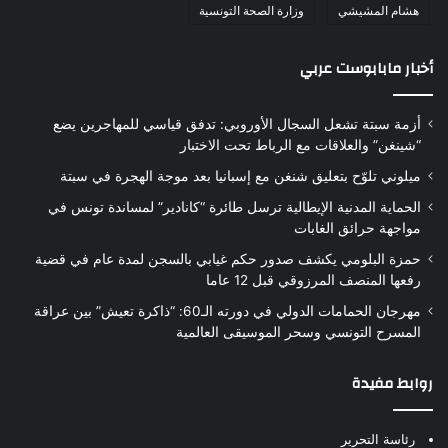
هشام المشيشي
وزارة الصحة التونسية
أخبار مابابوست عربي
أزمة سبتة تشعل السجال الأوروبي: تدفق قياسي للمهاجرين يضع
“شينغن” والعلاقات مع الرباط تحت الاختبار
ميلوني تلوّح بتعليق شنغن مع إسبانيا بعد موجة الهجرة في سبتة
الحماية المدنية الإيطالية ترسل طائرة “كانادير” لمساندة تونس في
مواجهة حرائق الغابات
حمزة البلومي يكشف صدور حكم غيابي بالسجن لمدة عام في قضية
رفعها المنصف المرزوقي قبل 12 عاما
مهرجان الحمامات الدولي في دورته الـ60: “ذاكرة تعيش” بين عراقة
المسرح التونسي وسحر الموسيقى العالمية
روابط مفيدة
رئاسة التحرير