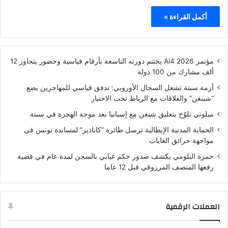
أكمل القراءة »
مؤتمر Ai4 2026 يختتم دورته التاسعة بأرقام قياسية وحضور يتجاوز 12
ألف مشارك من 100 دولة
أزمة سبتة تشعل السجال الأوروبي: تدفق قياسي للمهاجرين يضع
“شينغن” والعلاقات مع الرباط تحت الاختبار
ميلوني تلوّح بتعليق شنغن مع إسبانيا بعد موجة الهجرة في سبتة
الحماية المدنية الإيطالية ترسل طائرة “كانادير” لمساندة تونس في
مواجهة حرائق الغابات
حمزة البلومي يكشف صدور حكم غيابي بالسجن لمدة عام في قضية
رفعها المنصف المرزوقي قبل 12 عاما
العملات الرقمية