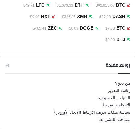
LTC
ETH
BTC
$42.71
$1,673.33
$62,911.06
NXT
XMR
DASH
$0.00
$326.36
$37.08
ZEC
DOGE
ETC
$465.41
$0.09
$7.03
BTS
$0.00
روابط مفيدة
من نحن؟
رئاسة التحرير
السياسة الخصوصية
الأحكام والشروط
سياسة ملفات تعريف الارتباط (الاتحاد الأوروبي)
مساحتك للنشر معنا