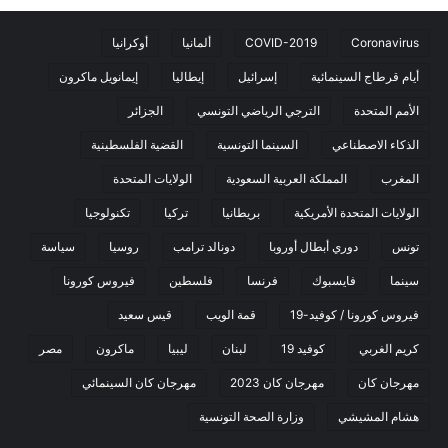
Coronavirus
COVID-2019
ألمانيا
أوكرانيا
أيام قرطاج السينمائية
إسرائيل
إيطاليا
إيمانويل ماكرون
الأمم المتحدة
الترجي الرياضي التونسي
الجزائر
الذكاء الاصطناعي
السينما التونسية
القضية الفلسطينية
المغرب
المملكة العربية السعودية
الولايات المتحدة
الولايات المتحدة الأمريكية
بريطانيا
تركيا
تكنولوجيا
تونس
دوري أبطال أوروبا
دونالد ترامب
روسيا
سياسة
سينما
فايسبوك
فرنسا
فلسطين
فيروس كورونا
فيروس كورونا / كوفيد-19
قمة الويب
قيس سعيد
كريم الغربي
كوفيد 19
لبنان
ليبيا
ماكرون
مصر
مهرجان كان
مهرجان كان 2023
مهرجان كان السينمائي
هشام المشيشي
وزارة الصحة التونسية