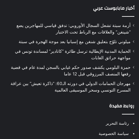
أخبار مابابوست عربي
أزمة سبتة تشعل السجال الأوروبي: تدفق قياسي للمهاجرين يضع
“شينغن” والعلاقات مع الرباط تحت الاختبار
ميلوني تلوّح بتعليق شنغن مع إسبانيا بعد موجة الهجرة في سبتة
الحماية المدنية الإيطالية ترسل طائرة “كانادير” لمساندة تونس في
مواجهة حرائق الغابات
حمزة البلومي يكشف صدور حكم غيابي بالسجن لمدة عام في قضية
رفعها المنصف المرزوقي قبل 12 عاما
مهرجان الحمامات الدولي في دورته الـ60: “ذاكرة تعيش” بين عراقة
المسرح التونسي وسحر الموسيقى العالمية
روابط مفيدة
رئاسة التحرير
سياسة الخصوصية